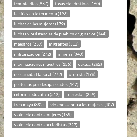
feminicidios
(837)
fosas clandestinas
(160)
la niñez en la tormenta
(193)
luchas de las mujeres
(179)
luchas y resistencias de pueblos originarios
(144)
maestros
(239)
migrantes
(312)
militarizacion
(272)
mineria
(340)
movilizaciones maestros
(156)
oaxaca
(282)
precariedad laboral
(272)
protesta
(198)
protestas por desaparecidos
(142)
reforma educativa
(512)
represion
(289)
tren maya
(382)
violencia contra las mujeres
(407)
violencia contra mujeres
(159)
violencia contra periodistas
(327)