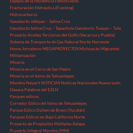
Espejos de la resistencia
Feminicidios
Fracturación Hidráulica (Fracking)
Hidrocarburos
Gasoducto Jaltipan – Salina Cruz
Gasoducto Salina Cruz – Tapachula
Gasoducto Tuxpan – Tula
Proyecto Aceites Terciarios del Golfo (Veracruz y Puebla)
Sistema de Transporte de Gas Natural Norte-Noroeste
Home
Jornaleros
MEGAPROYECTOS
Michoacán
Migrantes
Militarización
Minería
Minería en el Cerro de San Pedro
Minería en el Istmo de Tehuantepec
Morelos
Nayarit
NOTICIAS
Noticias Nacionales
Nuevo León
Oaxaca
Palabras del EZLN
Parques eólicos
Corredor Eólico del Istmo de Tehuantepec
Parque Eólico Dzilam de Bravo (Yucatán)
Parques Eólicos en Baja California Norte
Proyecto de Propósitos Múltiples Xalapa
Proyecto Integral Morelos (PIM)