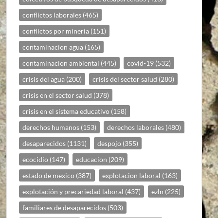
conflictos laborales
(465)
conflictos por mineria
(151)
contaminacion agua
(165)
contaminacion ambiental
(445)
covid-19
(532)
crisis del agua
(200)
crisis del sector salud
(280)
crisis en el sector salud
(378)
crisis en el sistema educativo
(158)
derechos humanos
(153)
derechos laborales
(480)
desaparecidos
(1131)
despojo
(355)
ecocidio
(147)
educacion
(209)
estado de mexico
(387)
explotacion laboral
(163)
explotación y precariedad laboral
(437)
ezln
(225)
familiares de desaparecidos
(503)