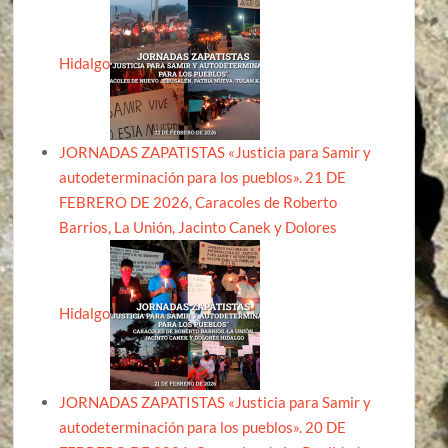
Hidalgo
JORNADAS ZAPATISTAS «Justicia para Samir y
autodeterminación para los pueblos». 21 DE
FEBRERO DE 2026, Caracoles de Roberto
Barrios, La Unión, Jacinto Canek y Dolores
Hidalgo
JORNADAS ZAPATISTAS «Justicia para Samir y
autodeterminación para los pueblos». 20 DE