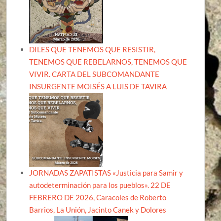
DILES QUE TENEMOS QUE RESISTIR,
TENEMOS QUE REBELARNOS, TENEMOS QUE
VIVIR. CARTA DEL SUBCOMANDANTE
INSURGENTE MOISÉS A LUIS DE TAVIRA
JORNADAS ZAPATISTAS «Justicia para Samir y
autodeterminación para los pueblos». 22 DE
FEBRERO DE 2026, Caracoles de Roberto
Barrios, La Unión, Jacinto Canek y Dolores