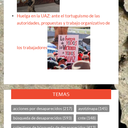
Huelga en la UAZ: ante el tortuguismo de las
autoridades, propuestas y trabajo organizativo de
los trabajadores
TEMAS
acciones por desaparecidos
(217)
ayotzinapa
(145)
búsqueda de desaparecidos
(593)
cnte
(148)
colectivos de búsqueda de desaparecidos
(413)