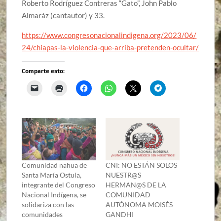
Roberto Rodríguez Contreras “Gato”, John Pablo
Almaráz (cantautor) y 33.
https://www.congresonacionalindigena.org/2023/06/
24/chiapas-la-violencia-que-arriba-pretenden-ocultar/
Comparte esto:
Comunidad nahua de
CNI: NO ESTÁN SOLOS
Santa María Ostula,
NUESTR@S
integrante del Congreso
HERMAN@S DE LA
Nacional Indígena, se
COMUNIDAD
solidariza con las
AUTÓNOMA MOISÉS
comunidades
GANDHI