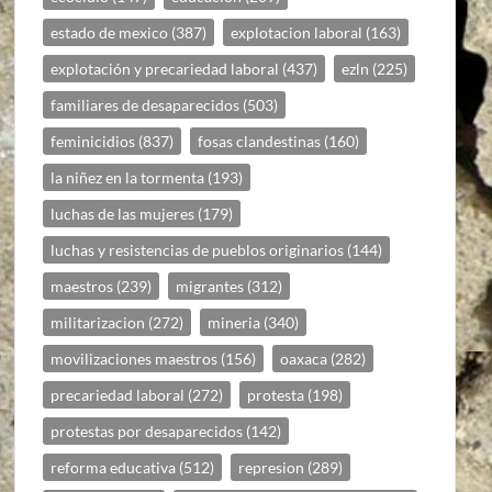
estado de mexico
(387)
explotacion laboral
(163)
explotación y precariedad laboral
(437)
ezln
(225)
familiares de desaparecidos
(503)
feminicidios
(837)
fosas clandestinas
(160)
la niñez en la tormenta
(193)
luchas de las mujeres
(179)
luchas y resistencias de pueblos originarios
(144)
maestros
(239)
migrantes
(312)
militarizacion
(272)
mineria
(340)
movilizaciones maestros
(156)
oaxaca
(282)
precariedad laboral
(272)
protesta
(198)
protestas por desaparecidos
(142)
reforma educativa
(512)
represion
(289)