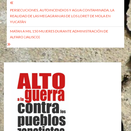
Navegación
PERSECUCIONES, AUTOINCENDIOS Y AGUA CONTAMINADA, LA
de
REALIDAD DE LAS MEGAGRANJAS DE LOS LORET DE MOLA EN
entradas
YUCATÁN
MATAN A MIL 150 MUJERES DURANTE ADMINISTRACIÓN DE
ALFARO (JALISCO)