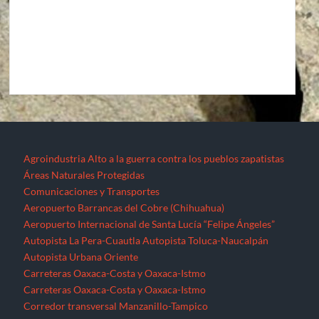
Agroindustria
Alto a la guerra contra los pueblos zapatistas
Áreas Naturales Protegidas
Comunicaciones y Transportes
Aeropuerto Barrancas del Cobre (Chihuahua)
Aeropuerto Internacional de Santa Lucía “Felipe Ángeles”
Autopista La Pera-Cuautla
Autopista Toluca-Naucalpán
Autopista Urbana Oriente
Carreteras Oaxaca-Costa y Oaxaca-Istmo
Carreteras Oaxaca-Costa y Oaxaca-Istmo
Corredor transversal Manzanillo-Tampico