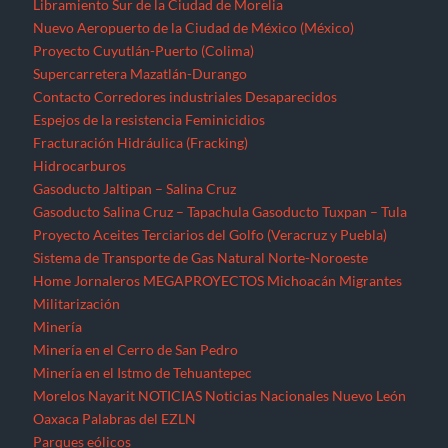
Libramiento Sur de la Ciudad de Morelia
Nuevo Aeropuerto de la Ciudad de México (México)
Proyecto Cuyutlán-Puerto (Colima)
Supercarretera Mazatlán-Durango
Contacto
Corredores industriales
Desaparecidos
Espejos de la resistencia
Feminicidios
Fracturación Hidráulica (Fracking)
Hidrocarburos
Gasoducto Jaltipan – Salina Cruz
Gasoducto Salina Cruz – Tapachula
Gasoducto Tuxpan – Tula
Proyecto Aceites Terciarios del Golfo (Veracruz y Puebla)
Sistema de Transporte de Gas Natural Norte-Noroeste
Home
Jornaleros
MEGAPROYECTOS
Michoacán
Migrantes
Militarización
Minería
Minería en el Cerro de San Pedro
Minería en el Istmo de Tehuantepec
Morelos
Nayarit
NOTICIAS
Noticias Nacionales
Nuevo León
Oaxaca
Palabras del EZLN
Parques eólicos