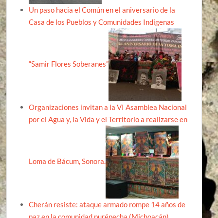
Un paso hacia el Común en el aniversario de la
Casa de los Pueblos y Comunidades Indígenas
“Samir Flores Soberanes”
Organizaciones invitan a la VI Asamblea Nacional
por el Agua y, la Vida y el Territorio a realizarse en
Loma de Bácum, Sonora.
Cherán resiste: ataque armado rompe 14 años de
paz en la comunidad purépecha (Michoacán)