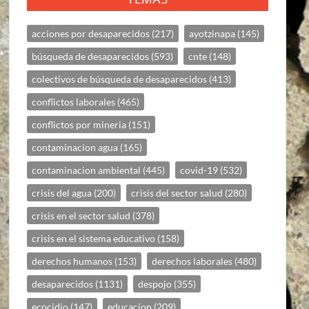
acciones por desaparecidos
(217)
ayotzinapa
(145)
búsqueda de desaparecidos
(593)
cnte
(148)
colectivos de búsqueda de desaparecidos
(413)
conflictos laborales
(465)
conflictos por mineria
(151)
contaminacion agua
(165)
contaminacion ambiental
(445)
covid-19
(532)
crisis del agua
(200)
crisis del sector salud
(280)
crisis en el sector salud
(378)
crisis en el sistema educativo
(158)
derechos humanos
(153)
derechos laborales
(480)
desaparecidos
(1131)
despojo
(355)
ecocidio
(147)
educacion
(209)