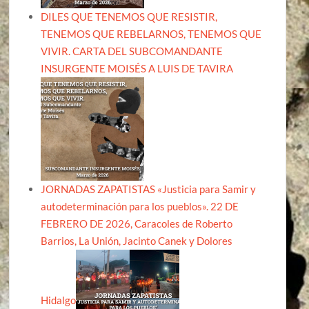
DILES QUE TENEMOS QUE RESISTIR,
TENEMOS QUE REBELARNOS, TENEMOS QUE
VIVIR. CARTA DEL SUBCOMANDANTE
INSURGENTE MOISÉS A LUIS DE TAVIRA
JORNADAS ZAPATISTAS «Justicia para Samir y
autodeterminación para los pueblos». 22 DE
FEBRERO DE 2026, Caracoles de Roberto
Barrios, La Unión, Jacinto Canek y Dolores
Hidalgo