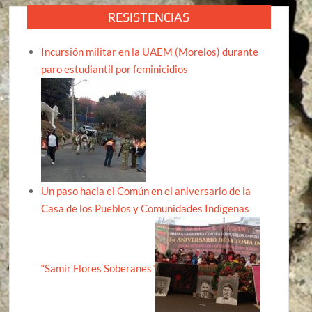
RESISTENCIAS
Incursión militar en la UAEM (Morelos) durante
paro estudiantil por feminicidios
Un paso hacia el Común en el aniversario de la
Casa de los Pueblos y Comunidades Indígenas
“Samir Flores Soberanes”