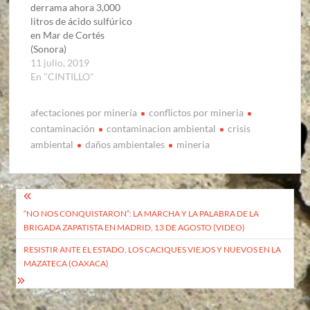
derrama ahora 3,000
litros de ácido sulfúrico
en Mar de Cortés
(Sonora)
11 julio, 2019
En "CINTILLO"
afectaciones por minería
conflictos por mineria
contaminación
contaminacion ambiental
crisis
ambiental
daños ambientales
mineria
Navegación
“NO NOS CONQUISTARON”: LA MARCHA Y LA PALABRA DE LA
de
BRIGADA ZAPATISTA EN MADRID, 13 DE AGOSTO (VIDEO)
entradas
RESISTIR ANTE EL ESTADO, LOS CACIQUES VIEJOS Y NUEVOS EN LA
MAZATECA (OAXACA)