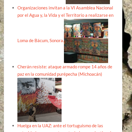
Organizaciones invitan a la VI Asamblea Nacional
por el Agua y, la Vida y el Territorio a realizarse en
Loma de Bácum, Sonora.
Cherán resiste: ataque armado rompe 14 años de
paz en la comunidad purépecha (Michoacán)
Huelga en la UAZ: ante el tortuguismo de las