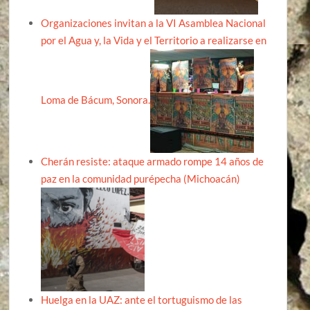
Organizaciones invitan a la VI Asamblea Nacional
por el Agua y, la Vida y el Territorio a realizarse en
Loma de Bácum, Sonora.
Cherán resiste: ataque armado rompe 14 años de
paz en la comunidad purépecha (Michoacán)
Huelga en la UAZ: ante el tortuguismo de las