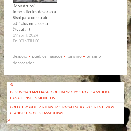
‘Monstruos’
inmobiliarios devoran a
Sisal para construir
edificios en la costa
(Yucatán)
29 abril, 2024
En "CINTILLO"
despojo
pueblos mágicos
turismo
turismo
depredador
Navegación
DENUNCIAN AMENAZAS CONTRA 26 OPOSITORES A MINERA
de
CANADIENSE EN MORELOS
entradas
COLECTIVOS DE FAMILIAS HAN LOCALIZADO 57 CEMENTERIOS
CLANDESTINOS EN TAMAULIPAS