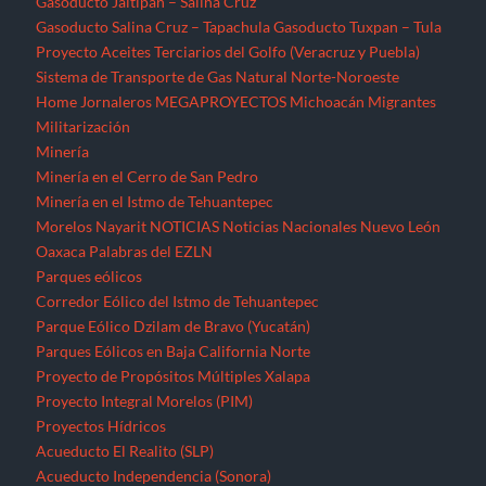
Gasoducto Jaltipan – Salina Cruz
Gasoducto Salina Cruz – Tapachula
Gasoducto Tuxpan – Tula
Proyecto Aceites Terciarios del Golfo (Veracruz y Puebla)
Sistema de Transporte de Gas Natural Norte-Noroeste
Home
Jornaleros
MEGAPROYECTOS
Michoacán
Migrantes
Militarización
Minería
Minería en el Cerro de San Pedro
Minería en el Istmo de Tehuantepec
Morelos
Nayarit
NOTICIAS
Noticias Nacionales
Nuevo León
Oaxaca
Palabras del EZLN
Parques eólicos
Corredor Eólico del Istmo de Tehuantepec
Parque Eólico Dzilam de Bravo (Yucatán)
Parques Eólicos en Baja California Norte
Proyecto de Propósitos Múltiples Xalapa
Proyecto Integral Morelos (PIM)
Proyectos Hídricos
Acueducto El Realito (SLP)
Acueducto Independencia (Sonora)