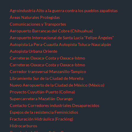
Agroindustria
Alto a la guerra contra los pueblos zapatistas
Áreas Naturales Protegidas
Comunicaciones y Transportes
Aeropuerto Barrancas del Cobre (Chihuahua)
Aeropuerto Internacional de Santa Lucía “Felipe Ángeles”
Autopista La Pera-Cuautla
Autopista Toluca-Naucalpán
Autopista Urbana Oriente
Carreteras Oaxaca-Costa y Oaxaca-Istmo
Carreteras Oaxaca-Costa y Oaxaca-Istmo
Corredor transversal Manzanillo-Tampico
Libramiento Sur de la Ciudad de Morelia
Nuevo Aeropuerto de la Ciudad de México (México)
Proyecto Cuyutlán-Puerto (Colima)
Supercarretera Mazatlán-Durango
Contacto
Corredores industriales
Desaparecidos
Espejos de la resistencia
Feminicidios
Fracturación Hidráulica (Fracking)
Hidrocarburos