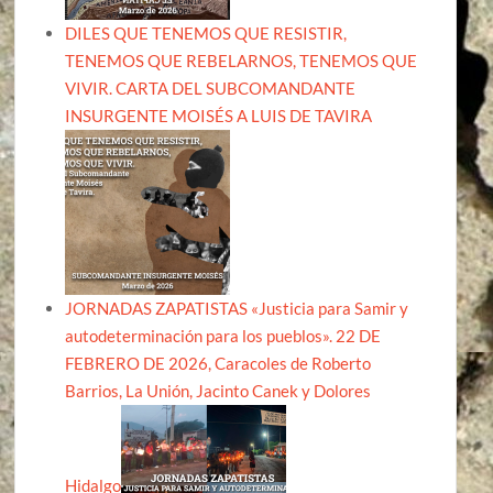
DILES QUE TENEMOS QUE RESISTIR,
TENEMOS QUE REBELARNOS, TENEMOS QUE
VIVIR. CARTA DEL SUBCOMANDANTE
INSURGENTE MOISÉS A LUIS DE TAVIRA
JORNADAS ZAPATISTAS «Justicia para Samir y
autodeterminación para los pueblos». 22 DE
FEBRERO DE 2026, Caracoles de Roberto
Barrios, La Unión, Jacinto Canek y Dolores
Hidalgo