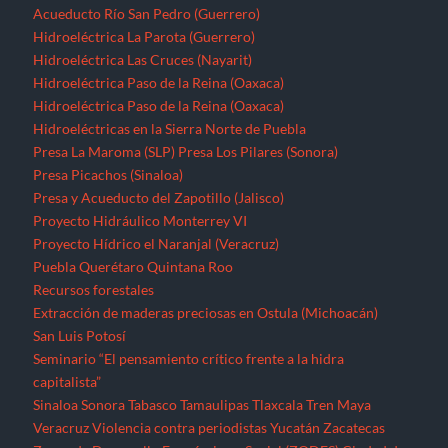
Acueducto Río San Pedro (Guerrero)
Hidroeléctrica La Parota (Guerrero)
Hidroeléctrica Las Cruces (Nayarit)
Hidroeléctrica Paso de la Reina (Oaxaca)
Hidroeléctrica Paso de la Reina (Oaxaca)
Hidroeléctricas en la Sierra Norte de Puebla
Presa La Maroma (SLP)
Presa Los Pilares (Sonora)
Presa Picachos (Sinaloa)
Presa y Acueducto del Zapotillo (Jalisco)
Proyecto Hidráulico Monterrey VI
Proyecto Hídrico el Naranjal (Veracruz)
Puebla
Querétaro
Quintana Roo
Recursos forestales
Extracción de maderas preciosas en Ostula (Michoacán)
San Luis Potosí
Seminario “El pensamiento crítico frente a la hidra
capitalista”
Sinaloa
Sonora
Tabasco
Tamaulipas
Tlaxcala
Tren Maya
Veracruz
Violencia contra periodistas
Yucatán
Zacatecas