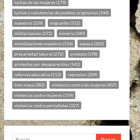
luchas de las mujeres
(179)
luchas y resistencias de pueblos originarios
(144)
maestros
(239)
migrantes
(312)
militarizacion
(272)
mineria
(340)
movilizaciones maestros
(156)
oaxaca
(282)
precariedad laboral
(272)
protesta
(198)
protestas por desaparecidos
(142)
reforma educativa
(512)
represion
(289)
tren maya
(382)
violencia contra las mujeres
(407)
violencia contra mujeres
(159)
violencia contra periodistas
(327)
Buscar: