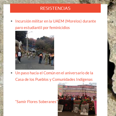
RESISTENCIAS
Incursión militar en la UAEM (Morelos) durante
paro estudiantil por feminicidios
Un paso hacia el Común en el aniversario de la
Casa de los Pueblos y Comunidades Indígenas
“Samir Flores Soberanes”