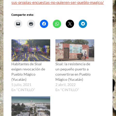
sus-propias-encuestas-no-quieren-ser-pueblo-magico/
Comparte esto:
Habitantes de Sisal
Sisal: la resistencia de
exigen revocación de
un pequeño puerto a
Pueblo Mágico
convertirse en Pueblo
(Yucatán)
Mágico (Yucatán)
5 julio, 2021
2 abril, 2022
En "CINTILLO"
En "CINTILLO"