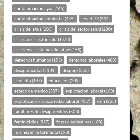
contaminacion agua
(165)
contaminacion ambiental
(445)
covid-19
(532)
crisis del agua
(200)
crisis del sector salud
(280)
crisis en el sector salud
(378)
crisis en el sistema educativo
(158)
derechos humanos
(153)
derechos laborales
(480)
desaparecidos
(1131)
despojo
(355)
ecocidio
(147)
educacion
(209)
estado de mexico
(387)
explotacion laboral
(163)
explotación y precariedad laboral
(437)
ezln
(225)
familiares de desaparecidos
(503)
feminicidios
(837)
fosas clandestinas
(160)
la niñez en la tormenta
(193)