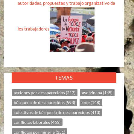
autoridades, propuestas y trabajo organizativo de
los trabajadores
TEMAS
acciones por desaparecidos
(217)
ayotzinapa
(145)
búsqueda de desaparecidos
(593)
cnte
(148)
colectivos de búsqueda de desaparecidos
(413)
conflictos laborales
(465)
conflictos por mineria
(151)