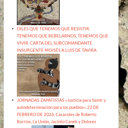
DILES QUE TENEMOS QUE RESISTIR,
TENEMOS QUE REBELARNOS, TENEMOS QUE
VIVIR. CARTA DEL SUBCOMANDANTE
INSURGENTE MOISÉS A LUIS DE TAVIRA
JORNADAS ZAPATISTAS «Justicia para Samir y
autodeterminación para los pueblos». 22 DE
FEBRERO DE 2026, Caracoles de Roberto
Barrios, La Unión, Jacinto Canek y Dolores