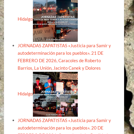
Hidalgo
JORNADAS ZAPATISTAS «Justicia para Samir y
autodeterminación para los pueblos». 21 DE
FEBRERO DE 2026, Caracoles de Roberto
Barrios, La Unión, Jacinto Canek y Dolores
Hidalgo
JORNADAS ZAPATISTAS «Justicia para Samir y
autodeterminación para los pueblos». 20 DE