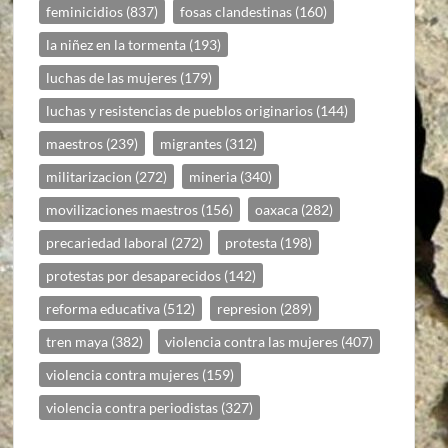
feminicidios
(837)
fosas clandestinas
(160)
la niñez en la tormenta
(193)
luchas de las mujeres
(179)
luchas y resistencias de pueblos originarios
(144)
maestros
(239)
migrantes
(312)
militarizacion
(272)
mineria
(340)
movilizaciones maestros
(156)
oaxaca
(282)
precariedad laboral
(272)
protesta
(198)
protestas por desaparecidos
(142)
reforma educativa
(512)
represion
(289)
tren maya
(382)
violencia contra las mujeres
(407)
violencia contra mujeres
(159)
violencia contra periodistas
(327)