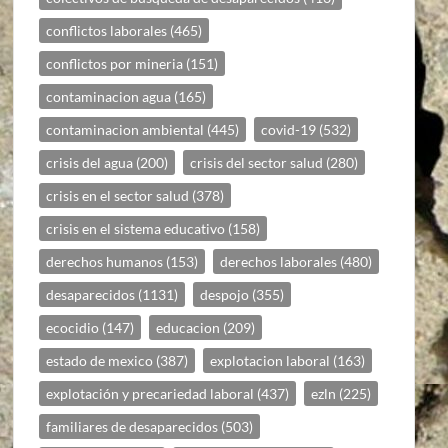
conflictos laborales
(465)
conflictos por mineria
(151)
contaminacion agua
(165)
contaminacion ambiental
(445)
covid-19
(532)
crisis del agua
(200)
crisis del sector salud
(280)
crisis en el sector salud
(378)
crisis en el sistema educativo
(158)
derechos humanos
(153)
derechos laborales
(480)
desaparecidos
(1131)
despojo
(355)
ecocidio
(147)
educacion
(209)
estado de mexico
(387)
explotacion laboral
(163)
explotación y precariedad laboral
(437)
ezln
(225)
familiares de desaparecidos
(503)