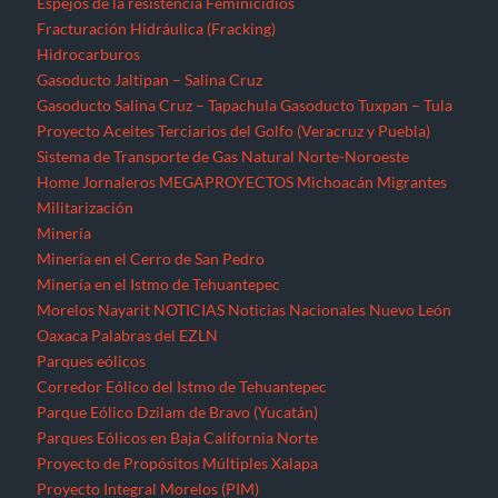
Espejos de la resistencia
Feminicidios
Fracturación Hidráulica (Fracking)
Hidrocarburos
Gasoducto Jaltipan – Salina Cruz
Gasoducto Salina Cruz – Tapachula
Gasoducto Tuxpan – Tula
Proyecto Aceites Terciarios del Golfo (Veracruz y Puebla)
Sistema de Transporte de Gas Natural Norte-Noroeste
Home
Jornaleros
MEGAPROYECTOS
Michoacán
Migrantes
Militarización
Minería
Minería en el Cerro de San Pedro
Minería en el Istmo de Tehuantepec
Morelos
Nayarit
NOTICIAS
Noticias Nacionales
Nuevo León
Oaxaca
Palabras del EZLN
Parques eólicos
Corredor Eólico del Istmo de Tehuantepec
Parque Eólico Dzilam de Bravo (Yucatán)
Parques Eólicos en Baja California Norte
Proyecto de Propósitos Múltiples Xalapa
Proyecto Integral Morelos (PIM)