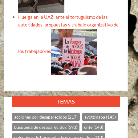
Huelga en la UAZ: ante el tortuguismo de las
autoridades, propuestas y trabajo organizativo de
los trabajadores
TEMAS
acciones por desaparecidos
(217)
ayotzinapa
(145)
búsqueda de desaparecidos
(593)
cnte
(148)
colectivos de búsqueda de desaparecidos
(413)