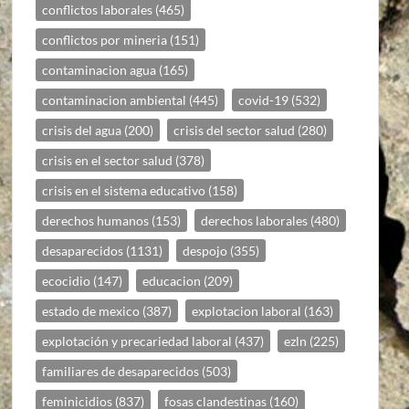
conflictos laborales
(465)
conflictos por mineria
(151)
contaminacion agua
(165)
contaminacion ambiental
(445)
covid-19
(532)
crisis del agua
(200)
crisis del sector salud
(280)
crisis en el sector salud
(378)
crisis en el sistema educativo
(158)
derechos humanos
(153)
derechos laborales
(480)
desaparecidos
(1131)
despojo
(355)
ecocidio
(147)
educacion
(209)
estado de mexico
(387)
explotacion laboral
(163)
explotación y precariedad laboral
(437)
ezln
(225)
familiares de desaparecidos
(503)
feminicidios
(837)
fosas clandestinas
(160)