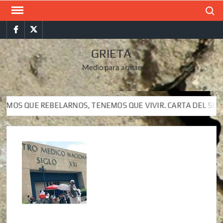
Saltar
Buscar
al
Facebook
Twitter
contenido
GRIETA
Medio para armar
BELARNOS, TENEMOS QUE VIVIR. CARTA DEL SUBCOMANDANTE I
BELARNOS, TENEMOS QUE VIVIR. CARTA DEL SUBCOMANDANTE I