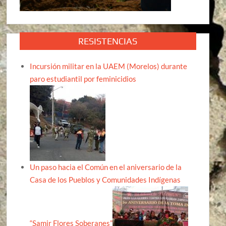
RESISTENCIAS
Incursión militar en la UAEM (Morelos) durante
paro estudiantil por feminicidios
Un paso hacia el Común en el aniversario de la
Casa de los Pueblos y Comunidades Indígenas
“Samir Flores Soberanes”