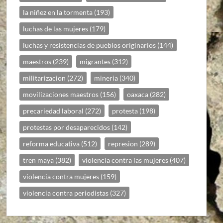
la niñez en la tormenta
(193)
luchas de las mujeres
(179)
luchas y resistencias de pueblos originarios
(144)
maestros
(239)
migrantes
(312)
militarizacion
(272)
mineria
(340)
movilizaciones maestros
(156)
oaxaca
(282)
precariedad laboral
(272)
protesta
(198)
protestas por desaparecidos
(142)
reforma educativa
(512)
represion
(289)
tren maya
(382)
violencia contra las mujeres
(407)
violencia contra mujeres
(159)
violencia contra periodistas
(327)