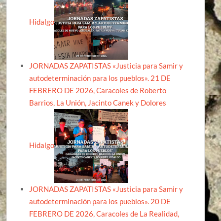
Hidalgo
JORNADAS ZAPATISTAS «Justicia para Samir y
autodeterminación para los pueblos». 21 DE
FEBRERO DE 2026, Caracoles de Roberto
Barrios, La Unión, Jacinto Canek y Dolores
Hidalgo
JORNADAS ZAPATISTAS «Justicia para Samir y
autodeterminación para los pueblos». 20 DE
FEBRERO DE 2026, Caracoles de La Realidad,