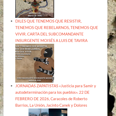
DILES QUE TENEMOS QUE RESISTIR,
TENEMOS QUE REBELARNOS, TENEMOS QUE
VIVIR. CARTA DEL SUBCOMANDANTE
INSURGENTE MOISÉS A LUIS DE TAVIRA
JORNADAS ZAPATISTAS «Justicia para Samir y
autodeterminación para los pueblos». 22 DE
FEBRERO DE 2026, Caracoles de Roberto
Barrios, La Unión, Jacinto Canek y Dolores