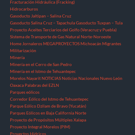
Fracturación Hidráulica (Fracking)
Hidrocarburos
Gasoducto Jaltipan – Salina Cruz
Gasoducto Salina Cruz – Tapachula
Gasoducto Tuxpan – Tula
Proyecto Aceites Terciarios del Golfo (Veracruz y Puebla)
Sistema de Transporte de Gas Natural Norte-Noroeste
Home
Jornaleros
MEGAPROYECTOS
Michoacán
Migrantes
Militarización
Minería
Minería en el Cerro de San Pedro
Minería en el Istmo de Tehuantepec
Morelos
Nayarit
NOTICIAS
Noticias Nacionales
Nuevo León
Oaxaca
Palabras del EZLN
Parques eólicos
Corredor Eólico del Istmo de Tehuantepec
Parque Eólico Dzilam de Bravo (Yucatán)
Parques Eólicos en Baja California Norte
Proyecto de Propósitos Múltiples Xalapa
Proyecto Integral Morelos (PIM)
Proyectos Hídricos