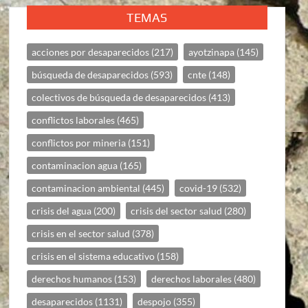
TEMAS
acciones por desaparecidos
(217)
ayotzinapa
(145)
búsqueda de desaparecidos
(593)
cnte
(148)
colectivos de búsqueda de desaparecidos
(413)
conflictos laborales
(465)
conflictos por mineria
(151)
contaminacion agua
(165)
contaminacion ambiental
(445)
covid-19
(532)
crisis del agua
(200)
crisis del sector salud
(280)
crisis en el sector salud
(378)
crisis en el sistema educativo
(158)
derechos humanos
(153)
derechos laborales
(480)
desaparecidos
(1131)
despojo
(355)