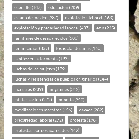
ecocidio
(147)
educacion
(209)
estado de mexico
(387)
explotacion laboral
(163)
explotación y precariedad laboral
(437)
ezln
(225)
familiares de desaparecidos
(503)
feminicidios
(837)
fosas clandestinas
(160)
la niñez en la tormenta
(193)
luchas de las mujeres
(179)
luchas y resistencias de pueblos originarios
(144)
maestros
(239)
migrantes
(312)
militarizacion
(272)
mineria
(340)
movilizaciones maestros
(156)
oaxaca
(282)
precariedad laboral
(272)
protesta
(198)
protestas por desaparecidos
(142)