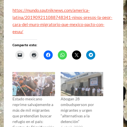
https://mundo.sputniknews.com/america-
latina/201909211088748341-ninos-presos-la-peor-
cara-del-muro-migratorio-que-mexico-pacto-con-
eeuu/
Comparte esto:
Estado mexicano
Abogan 28
reprime salvajemente a
ombudsperson por
más de mil migrantes
migrantes y urgen
que pretendían buscar
“alternativas a la
refugio en el país:
detención”