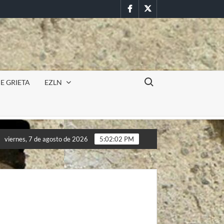
Facebook
Twitter
Buscar:
E GRIETA
EZLN
n militar en la UAEM (Morelos) durante paro estudiantil por femin
viernes, 7 de agosto de 2026
5:02:04 PM
n militar en la UAEM (Morelos) durante paro estudiantil por femin