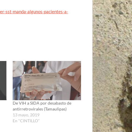
er-sst-manda-algunos-pacientes-a-
De VIH a SIDA por desabasto de
antirretrovirales (Tamaulipas)
13 mayo, 2019
En "CINTILLO"