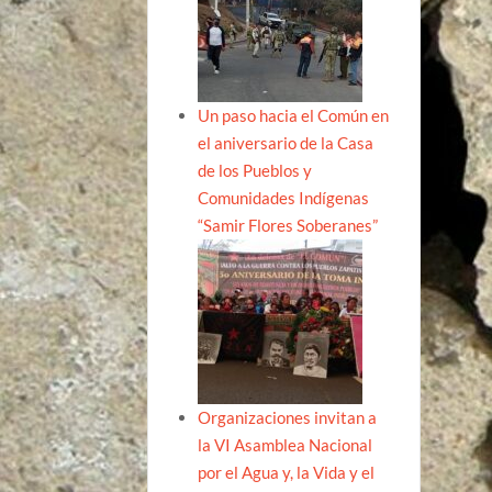
Un paso hacia el Común en
el aniversario de la Casa
de los Pueblos y
Comunidades Indígenas
“Samir Flores Soberanes”
Organizaciones invitan a
la VI Asamblea Nacional
por el Agua y, la Vida y el