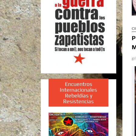
CI
P
M
gr
Encuentros
Internacionales
Rebeldías y
Resistencias