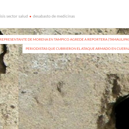
isis sector salud
desabasto de medicinas
vegación
REPRESENTANTE DE MORENA EN TAMPICO AGREDE A REPORTERA (TAMAULIPA
PERIODISTAS QUE CUBRIERON EL ATAQUE ARMADO EN CUERN
radas