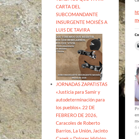
CARTA DEL
h
SUBCOMANDANTE
m
INSURGENTE MOISÉS A
LUIS DE TAVIRA
Co
JORNADAS ZAPATISTAS
«Justicia para Samir y
autodeterminación para
los pueblos». 22 DE
Pr
en
FEBRERO DE 2026,
m
Caracoles de Roberto
6
Barrios, La Unión, Jacinto
E
Canek y Dolores Hidalgo