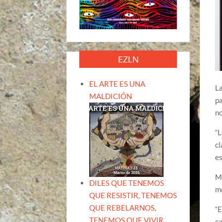
EZLN
EL ARTE ES UNA
La
MALDICIÓN
pa
no
“L
cl
es
Mo
DILES QUE TENEMOS
me
QUE RESISTIR, TENEMOS
QUE REBELARNOS,
“E
TENEMOS QUE VIVIR.
ca