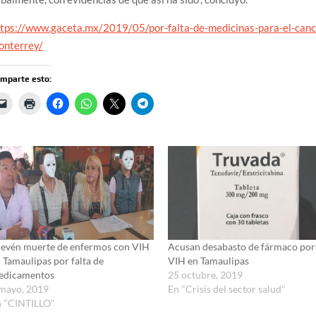
ttps://www.gaceta.mx/2019/05/por-falta-de-medicinas-para-el-canc
onterrey/
mparte esto:
evén muerte de enfermos con VIH
Acusan desabasto de fármaco por
 Tamaulipas por falta de
VIH en Tamaulipas
edicamentos
25 octubre, 2019
 mayo, 2019
En "Crisis del sector salud"
n "CINTILLO"