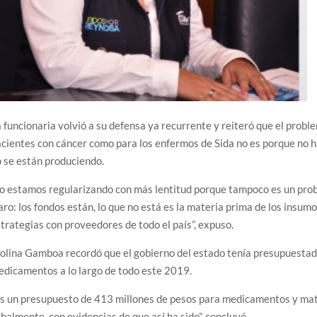
 funcionaria volvió a su defensa ya recurrente y reiteró que el prob
cientes con cáncer como para los enfermos de Sida no es porque no
 se están produciendo.
o estamos regularizando con más lentitud porque tampoco es un probl
aro: los fondos están, lo que no está es la materia prima de los insum
trategias con proveedores de todo el país”, expuso.
lina Gamboa recordó que el gobierno del estado tenía presupuestad
dicamentos a lo largo de todo este 2019.
s un presupuesto de 413 millones de pesos para medicamentos y mate
balmente, con evidencias de que así ha sido”, concluyó.