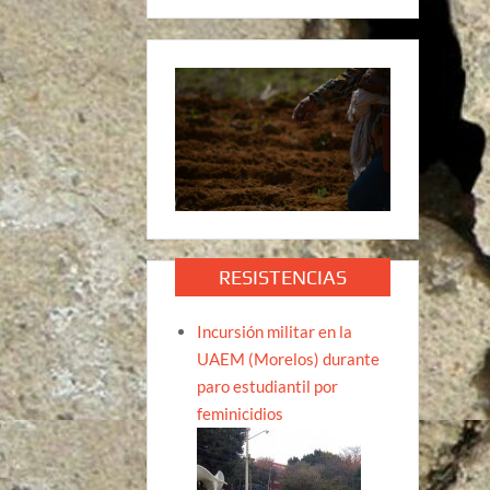
RESISTENCIAS
Incursión militar en la
UAEM (Morelos) durante
paro estudiantil por
feminicidios