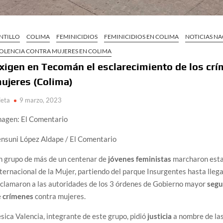
NTILLO
COLIMA
FEMINICIDIOS
FEMINICIDIOS EN COLIMA
NOTICIAS N
IOLENCIA CONTRA MUJERES EN COLIMA
xigen en Tecomán el esclarecimiento de los cr
ujeres (Colima)
ieta
9 marzo, 2023
magen: El Comentario
nsuni López Aldape / El Comentario
n grupo de más de un centenar de
jóvenes feministas
marcharon esta 
ternacional de la Mujer, partiendo del parque Insurgentes hasta llega
clamaron a las autoridades de los 3 órdenes de Gobierno mayor
segu
e
crímenes
contra mujeres.
sica Valencia, integrante de este grupo, pidió
justicia
a nombre de las