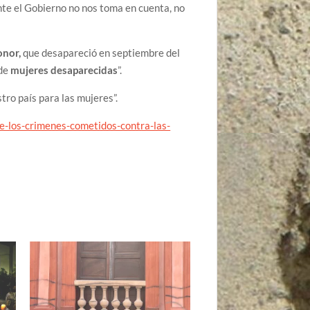
nte el Gobierno no nos toma en cuenta, no
onor,
que desapareció en septiembre del
de
mujeres desaparecidas
”.
tro país para las mujeres”.
e-los-crimenes-cometidos-contra-las-