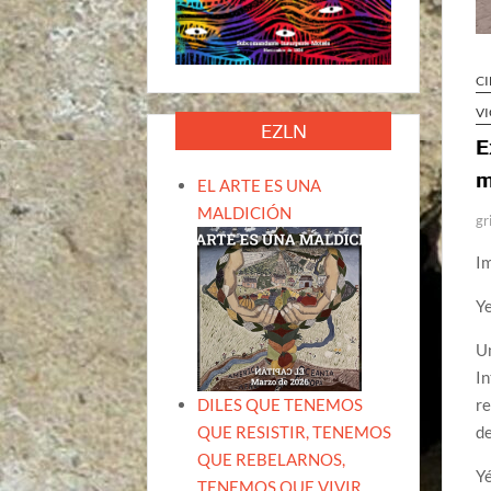
CI
V
EZLN
E
m
EL ARTE ES UNA
MALDICIÓN
gr
I
Ye
U
In
DILES QUE TENEMOS
re
QUE RESISTIR, TENEMOS
d
QUE REBELARNOS,
Yé
TENEMOS QUE VIVIR.