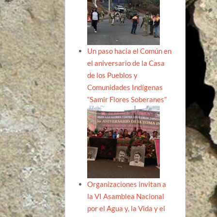
Un paso hacia el Común en
el aniversario de la Casa
de los Pueblos y
Comunidades Indígenas
“Samir Flores Soberanes”
Organizaciones invitan a
la VI Asamblea Nacional
por el Agua y, la Vida y el