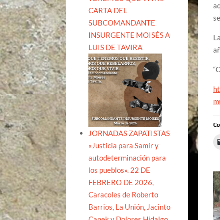
aq
CARTA DEL
se
SUBCOMANDANTE
INSURGENTE MOISÉS A
La
LUIS DE TAVIRA
añ
“C
ht
m
Co
JORNADAS ZAPATISTAS
«Justicia para Samir y
autodeterminación para
los pueblos». 22 DE
FEBRERO DE 2026,
Caracoles de Roberto
Barrios, La Unión, Jacinto
Canek y Dolores Hidalgo