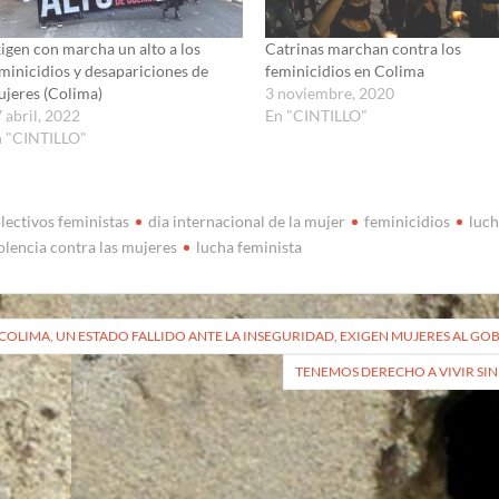
igen con marcha un alto a los
Catrinas marchan contra los
minicidios y desapariciones de
feminicidios en Colima
jeres (Colima)
3 noviembre, 2020
 abril, 2022
En "CINTILLO"
n "CINTILLO"
lectivos feministas
dia internacional de la mujer
feminicidios
luch
olencia contra las mujeres
lucha feminista
vegación
COLIMA, UN ESTADO FALLIDO ANTE LA INSEGURIDAD, EXIGEN MUJERES AL G
TENEMOS DERECHO A VIVIR SI
radas