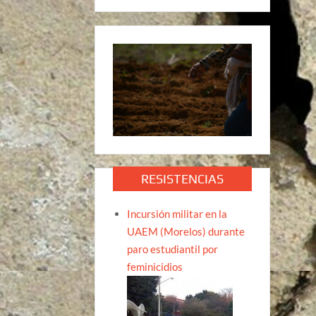
RESISTENCIAS
Incursión militar en la
UAEM (Morelos) durante
paro estudiantil por
feminicidios