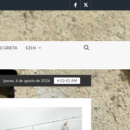
Facebook
Twitter
Buscar:
E GRIETA
EZLN
Incursión militar en la UAEM (Morelos) durante paro estudi
jueves, 6 de agosto de 2026
4:32:44 AM
Incursión militar en la UAEM (Morelos) durante paro estudi