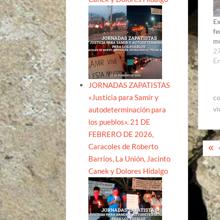
Ex
fe
mu
27
E
JORNADAS ZAPATISTAS
«Justicia para Samir y
co
vi
autodeterminación para
los pueblos». 21 DE
FEBRERO DE 2026,
Na
Caracoles de Roberto
Barrios, La Unión, Jacinto
de
Canek y Dolores Hidalgo
ent