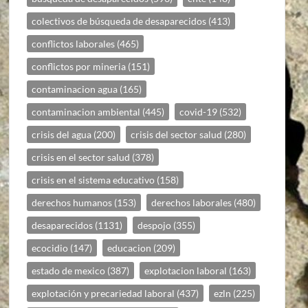
colectivos de búsqueda de desaparecidos
(413)
conflictos laborales
(465)
conflictos por mineria
(151)
contaminacion agua
(165)
contaminacion ambiental
(445)
covid-19
(532)
crisis del agua
(200)
crisis del sector salud
(280)
crisis en el sector salud
(378)
crisis en el sistema educativo
(158)
derechos humanos
(153)
derechos laborales
(480)
desaparecidos
(1131)
despojo
(355)
ecocidio
(147)
educacion
(209)
estado de mexico
(387)
explotacion laboral
(163)
explotación y precariedad laboral
(437)
ezln
(225)