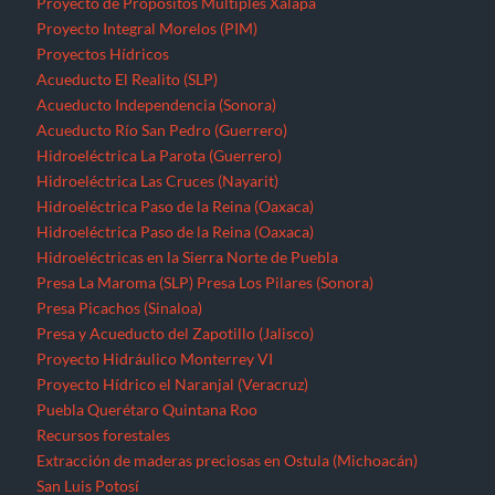
Proyecto de Propósitos Múltiples Xalapa
Proyecto Integral Morelos (PIM)
Proyectos Hídricos
Acueducto El Realito (SLP)
Acueducto Independencia (Sonora)
Acueducto Río San Pedro (Guerrero)
Hidroeléctrica La Parota (Guerrero)
Hidroeléctrica Las Cruces (Nayarit)
Hidroeléctrica Paso de la Reina (Oaxaca)
Hidroeléctrica Paso de la Reina (Oaxaca)
Hidroeléctricas en la Sierra Norte de Puebla
Presa La Maroma (SLP)
Presa Los Pilares (Sonora)
Presa Picachos (Sinaloa)
Presa y Acueducto del Zapotillo (Jalisco)
Proyecto Hidráulico Monterrey VI
Proyecto Hídrico el Naranjal (Veracruz)
Puebla
Querétaro
Quintana Roo
Recursos forestales
Extracción de maderas preciosas en Ostula (Michoacán)
San Luis Potosí