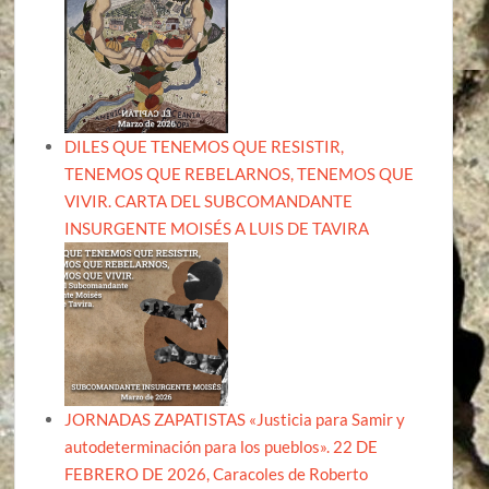
DILES QUE TENEMOS QUE RESISTIR,
TENEMOS QUE REBELARNOS, TENEMOS QUE
VIVIR. CARTA DEL SUBCOMANDANTE
INSURGENTE MOISÉS A LUIS DE TAVIRA
JORNADAS ZAPATISTAS «Justicia para Samir y
autodeterminación para los pueblos». 22 DE
FEBRERO DE 2026, Caracoles de Roberto