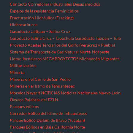
Contacto
Corredores industriales
Desaparecidos
Espejos de la resistencia
Feminicidios
Fracturación Hidráulica (Fracking)
Hidrocarburos
Gasoducto Jaltipan – Salina Cruz
Gasoducto Salina Cruz – Tapachula
Gasoducto Tuxpan – Tula
Proyecto Aceites Terciarios del Golfo (Veracruz y Puebla)
Sistema de Transporte de Gas Natural Norte-Noroeste
Home
Jornaleros
MEGAPROYECTOS
Michoacán
Migrantes
Militarización
Minería
Minería en el Cerro de San Pedro
Minería en el Istmo de Tehuantepec
Morelos
Nayarit
NOTICIAS
Noticias Nacionales
Nuevo León
Oaxaca
Palabras del EZLN
Parques eólicos
Corredor Eólico del Istmo de Tehuantepec
Parque Eólico Dzilam de Bravo (Yucatán)
Parques Eólicos en Baja California Norte