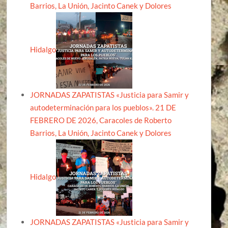
Barrios, La Unión, Jacinto Canek y Dolores
Hidalgo
JORNADAS ZAPATISTAS «Justicia para Samir y
autodeterminación para los pueblos». 21 DE
FEBRERO DE 2026, Caracoles de Roberto
Barrios, La Unión, Jacinto Canek y Dolores
Hidalgo
JORNADAS ZAPATISTAS «Justicia para Samir y