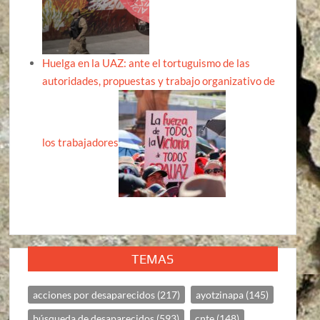
Huelga en la UAZ: ante el tortuguismo de las
autoridades, propuestas y trabajo organizativo de
los trabajadores
TEMAS
acciones por desaparecidos
(217)
ayotzinapa
(145)
búsqueda de desaparecidos
(593)
cnte
(148)