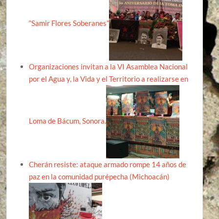
“Samir Flores Soberanes”
Organizaciones invitan a la VI Asamblea Nacional
por el Agua y, la Vida y el Territorio a realizarse en
Loma de Bácum, Sonora.
Cherán resiste: ataque armado rompe 14 años de
paz en la comunidad purépecha (Michoacán)