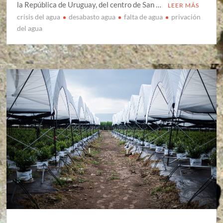
la República de Uruguay, del centro de San …
LEER MÁS
crisis del agua
desabasto agua
falta de agua
privación
del agua