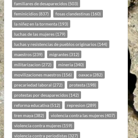
familiares de desaparecidos
(503)
feminicidios
(837)
fosas clandestinas
(160)
la niñez en la tormenta
(193)
luchas de las mujeres
(179)
luchas y resistencias de pueblos originarios
(144)
maestros
(239)
migrantes
(312)
militarizacion
(272)
mineria
(340)
movilizaciones maestros
(156)
oaxaca
(282)
precariedad laboral
(272)
protesta
(198)
protestas por desaparecidos
(142)
reforma educativa
(512)
represion
(289)
tren maya
(382)
violencia contra las mujeres
(407)
violencia contra mujeres
(159)
violencia contra periodistas
(327)