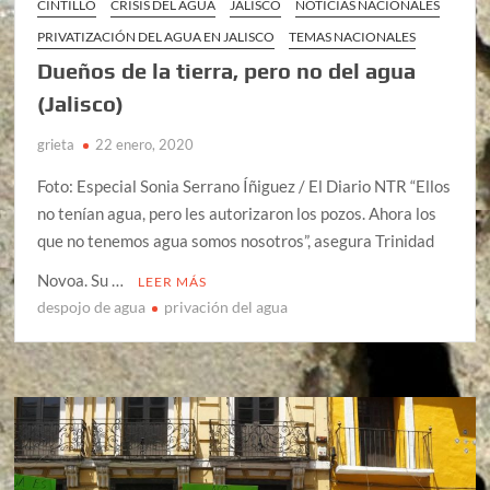
CINTILLO
CRISIS DEL AGUA
JALISCO
NOTICIAS NACIONALES
PRIVATIZACIÓN DEL AGUA EN JALISCO
TEMAS NACIONALES
Dueños de la tierra, pero no del agua
(Jalisco)
grieta
22 enero, 2020
Foto: Especial Sonia Serrano Íñiguez / El Diario NTR “Ellos
no tenían agua, pero les autorizaron los pozos. Ahora los
que no tenemos agua somos nosotros”, asegura Trinidad
Novoa. Su …
LEER MÁS
despojo de agua
privación del agua