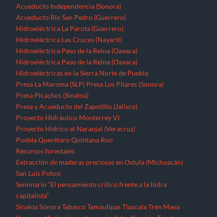
Proyecto Hídrico el Naranjal (Veracruz)
Puebla
Querétaro
Quintana Roo
Recursos forestales
Extracción de maderas preciosas en Ostula (Michoacán)
San Luis Potosí
Seminario “El pensamiento crítico frente a la hidra
capitalista”
Sinaloa
Sonora
Tabasco
Tamaulipas
Tlaxcala
Tren Maya
Veracruz
Violencia contra periodistas
Yucatán
Zacatecas
Zonas de Desarrollo Económico y Social (ZODES) Ciudad de
México
¿Qué es un megaproyecto?
Zonas Económicas Especiales
Corredor transístimico
Funciona gracias a WordPress
|
Tema: TimesNews
|
por
Theme
Freesia
.