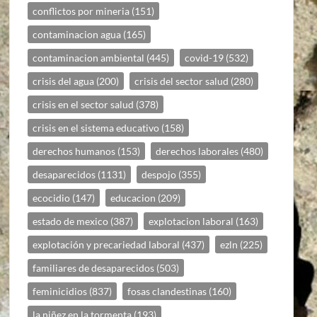
conflictos por mineria
(151)
contaminacion agua
(165)
contaminacion ambiental
(445)
covid-19
(532)
crisis del agua
(200)
crisis del sector salud
(280)
crisis en el sector salud
(378)
crisis en el sistema educativo
(158)
derechos humanos
(153)
derechos laborales
(480)
desaparecidos
(1131)
despojo
(355)
ecocidio
(147)
educacion
(209)
estado de mexico
(387)
explotacion laboral
(163)
explotación y precariedad laboral
(437)
ezln
(225)
familiares de desaparecidos
(503)
feminicidios
(837)
fosas clandestinas
(160)
la niñez en la tormenta
(193)