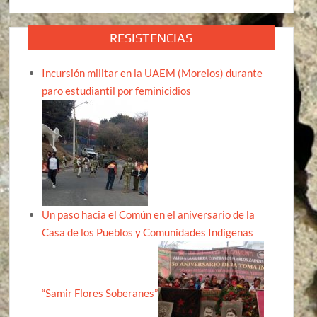
RESISTENCIAS
Incursión militar en la UAEM (Morelos) durante
paro estudiantil por feminicidios
Un paso hacia el Común en el aniversario de la
Casa de los Pueblos y Comunidades Indígenas
“Samir Flores Soberanes”