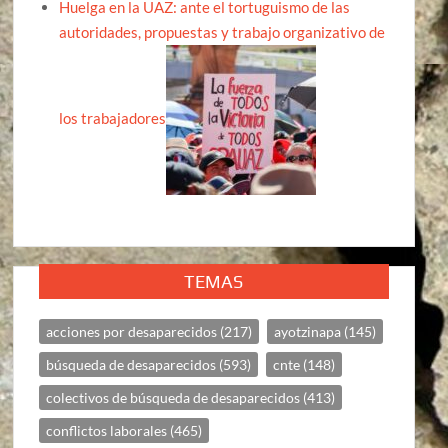
Huelga en la UAZ: ante el tortuguismo de las
autoridades, propuestas y trabajo organizativo de
los trabajadores
TEMAS
acciones por desaparecidos
(217)
ayotzinapa
(145)
búsqueda de desaparecidos
(593)
cnte
(148)
colectivos de búsqueda de desaparecidos
(413)
conflictos laborales
(465)