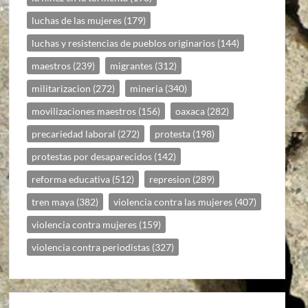
luchas de las mujeres
(179)
luchas y resistencias de pueblos originarios
(144)
maestros
(239)
migrantes
(312)
militarizacion
(272)
mineria
(340)
movilizaciones maestros
(156)
oaxaca
(282)
precariedad laboral
(272)
protesta
(198)
protestas por desaparecidos
(142)
reforma educativa
(512)
represion
(289)
tren maya
(382)
violencia contra las mujeres
(407)
violencia contra mujeres
(159)
violencia contra periodistas
(327)