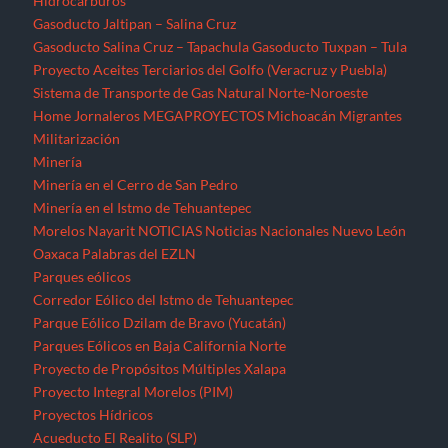
Parques eólicos
Corredor Eólico del Istmo de Tehuantepec
Parque Eólico Dzilam de Bravo (Yucatán)
Parques Eólicos en Baja California Norte
Proyecto de Propósitos Múltiples Xalapa
Proyecto Integral Morelos (PIM)
Proyectos Hídricos
Acueducto El Realito (SLP)
Acueducto Independencia (Sonora)
Acueducto Río San Pedro (Guerrero)
Hidroeléctrica La Parota (Guerrero)
Hidroeléctrica Las Cruces (Nayarit)
Hidroeléctrica Paso de la Reina (Oaxaca)
Hidroeléctrica Paso de la Reina (Oaxaca)
Hidroeléctricas en la Sierra Norte de Puebla
Presa La Maroma (SLP)
Presa Los Pilares (Sonora)
Presa Picachos (Sinaloa)
Presa y Acueducto del Zapotillo (Jalisco)
Proyecto Hidráulico Monterrey VI