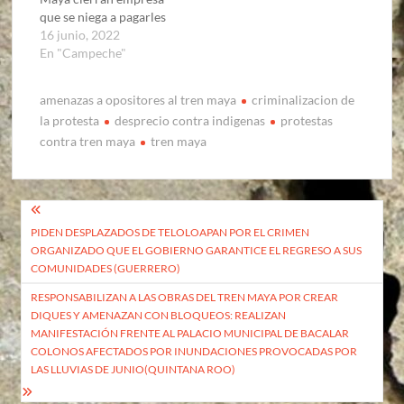
que se niega a pagarles
16 junio, 2022
En "Campeche"
amenazas a opositores al tren maya
criminalizacion de
la protesta
desprecio contra indigenas
protestas
contra tren maya
tren maya
Navegación
PIDEN DESPLAZADOS DE TELOLOAPAN POR EL CRIMEN
de
ORGANIZADO QUE EL GOBIERNO GARANTICE EL REGRESO A SUS
entradas
COMUNIDADES (GUERRERO)
RESPONSABILIZAN A LAS OBRAS DEL TREN MAYA POR CREAR
DIQUES Y AMENAZAN CON BLOQUEOS: REALIZAN
MANIFESTACIÓN FRENTE AL PALACIO MUNICIPAL DE BACALAR
COLONOS AFECTADOS POR INUNDACIONES PROVOCADAS POR
LAS LLUVIAS DE JUNIO(QUINTANA ROO)