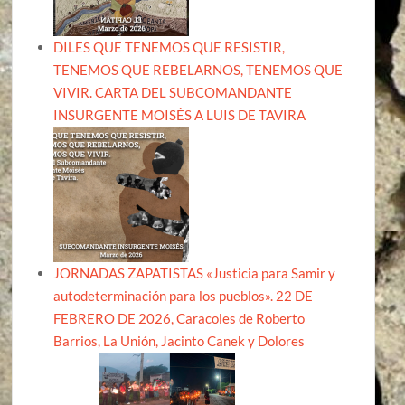
DILES QUE TENEMOS QUE RESISTIR,
TENEMOS QUE REBELARNOS, TENEMOS QUE
VIVIR. CARTA DEL SUBCOMANDANTE
INSURGENTE MOISÉS A LUIS DE TAVIRA
JORNADAS ZAPATISTAS «Justicia para Samir y
autodeterminación para los pueblos». 22 DE
FEBRERO DE 2026, Caracoles de Roberto
Barrios, La Unión, Jacinto Canek y Dolores