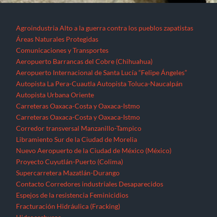
Corredor transversal Manzanillo-Tampico
Libramiento Sur de la Ciudad de Morelia
Nuevo Aeropuerto de la Ciudad de México (México)
Proyecto Cuyutlán-Puerto (Colima)
Supercarretera Mazatlán-Durango
Contacto
Corredores industriales
Desaparecidos
Espejos de la resistencia
Feminicidios
Fracturación Hidráulica (Fracking)
Hidrocarburos
Gasoducto Jaltipan – Salina Cruz
Gasoducto Salina Cruz – Tapachula
Gasoducto Tuxpan – Tula
Proyecto Aceites Terciarios del Golfo (Veracruz y Puebla)
Sistema de Transporte de Gas Natural Norte-Noroeste
Home
Jornaleros
MEGAPROYECTOS
Michoacán
Migrantes
Militarización
Minería
Minería en el Cerro de San Pedro
Minería en el Istmo de Tehuantepec
Morelos
Nayarit
NOTICIAS
Noticias Nacionales
Nuevo León
Oaxaca
Palabras del EZLN