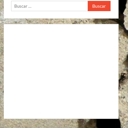
Buscar:
Agroindustria
Alto a la guerra contra los pueblos zapatistas
Áreas Naturales Protegidas
Comunicaciones y Transportes
Aeropuerto Barrancas del Cobre (Chihuahua)
Aeropuerto Internacional de Santa Lucía “Felipe Ángeles”
Autopista La Pera-Cuautla
Autopista Toluca-Naucalpán
Autopista Urbana Oriente
Carreteras Oaxaca-Costa y Oaxaca-Istmo
Carreteras Oaxaca-Costa y Oaxaca-Istmo