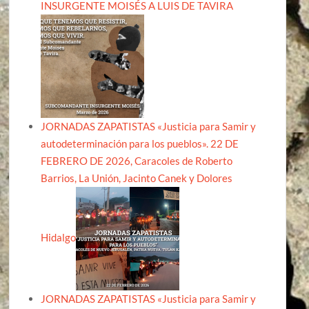
INSURGENTE MOISÉS A LUIS DE TAVIRA
JORNADAS ZAPATISTAS «Justicia para Samir y
autodeterminación para los pueblos». 22 DE
FEBRERO DE 2026, Caracoles de Roberto
Barrios, La Unión, Jacinto Canek y Dolores
Hidalgo
JORNADAS ZAPATISTAS «Justicia para Samir y