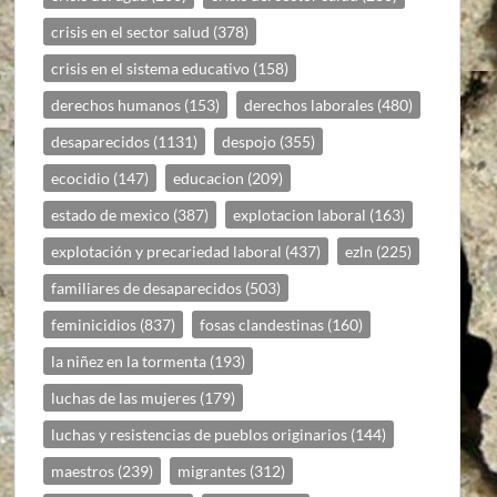
crisis en el sector salud
(378)
crisis en el sistema educativo
(158)
derechos humanos
(153)
derechos laborales
(480)
desaparecidos
(1131)
despojo
(355)
ecocidio
(147)
educacion
(209)
estado de mexico
(387)
explotacion laboral
(163)
explotación y precariedad laboral
(437)
ezln
(225)
familiares de desaparecidos
(503)
feminicidios
(837)
fosas clandestinas
(160)
la niñez en la tormenta
(193)
luchas de las mujeres
(179)
luchas y resistencias de pueblos originarios
(144)
maestros
(239)
migrantes
(312)