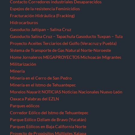
Contacto
Corredores industriales
Desaparecidos
Espejos de la resistencia
Feminicidios
Fracturación Hidráulica (Fracking)
Hidrocarburos
Gasoducto Jaltipan – Salina Cruz
Gasoducto Salina Cruz – Tapachula
Gasoducto Tuxpan – Tula
Proyecto Aceites Terciarios del Golfo (Veracruz y Puebla)
Sistema de Transporte de Gas Natural Norte-Noroeste
Home
Jornaleros
MEGAPROYECTOS
Michoacán
Migrantes
Militarización
Minería
Minería en el Cerro de San Pedro
Minería en el Istmo de Tehuantepec
Morelos
Nayarit
NOTICIAS
Noticias Nacionales
Nuevo León
Oaxaca
Palabras del EZLN
Parques eólicos
Corredor Eólico del Istmo de Tehuantepec
Parque Eólico Dzilam de Bravo (Yucatán)
Parques Eólicos en Baja California Norte
Proyecto de Propósitos Múltiples Xalapa