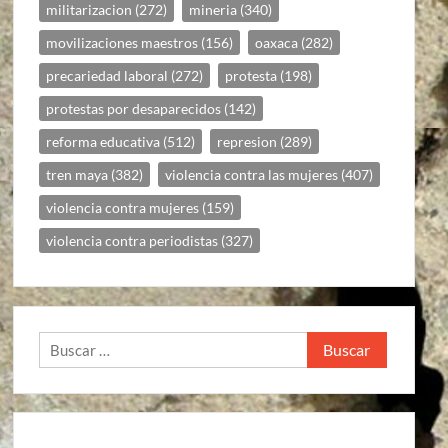
militarizacion
(272)
mineria
(340)
movilizaciones maestros
(156)
oaxaca
(282)
precariedad laboral
(272)
protesta
(198)
protestas por desaparecidos
(142)
reforma educativa
(512)
represion
(289)
tren maya
(382)
violencia contra las mujeres
(407)
violencia contra mujeres
(159)
violencia contra periodistas
(327)
Buscar: