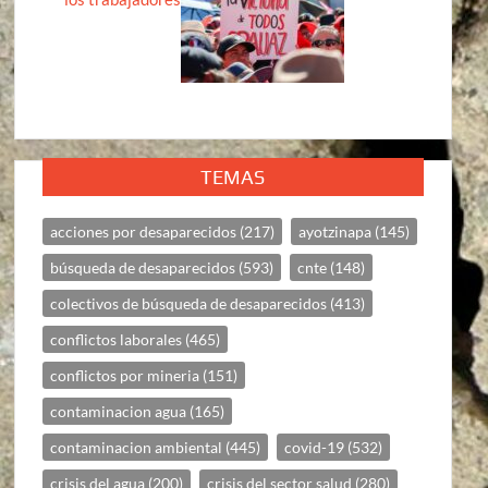
TEMAS
acciones por desaparecidos
(217)
ayotzinapa
(145)
búsqueda de desaparecidos
(593)
cnte
(148)
colectivos de búsqueda de desaparecidos
(413)
conflictos laborales
(465)
conflictos por mineria
(151)
contaminacion agua
(165)
contaminacion ambiental
(445)
covid-19
(532)
crisis del agua
(200)
crisis del sector salud
(280)