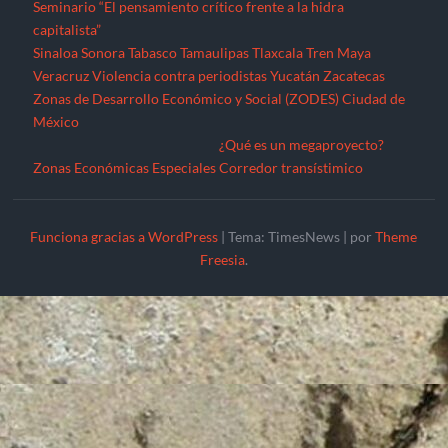
Seminario “El pensamiento crítico frente a la hidra
capitalista”
Sinaloa
Sonora
Tabasco
Tamaulipas
Tlaxcala
Tren Maya
Veracruz
Violencia contra periodistas
Yucatán
Zacatecas
Zonas de Desarrollo Económico y Social (ZODES) Ciudad de
México
¿Qué es un megaproyecto?
Zonas Económicas Especiales
Corredor transístimico
Funciona gracias a WordPress
|
Tema: TimesNews
|
por
Theme
Freesia
.