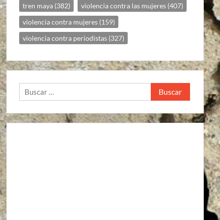
tren maya
(382)
violencia contra las mujeres
(407)
violencia contra mujeres
(159)
violencia contra periodistas
(327)
Buscar: