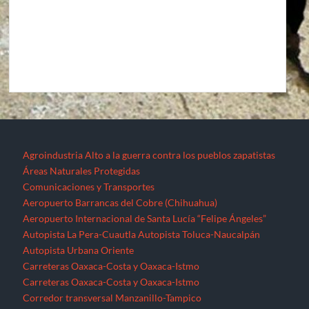
Agroindustria
Alto a la guerra contra los pueblos zapatistas
Áreas Naturales Protegidas
Comunicaciones y Transportes
Aeropuerto Barrancas del Cobre (Chihuahua)
Aeropuerto Internacional de Santa Lucía “Felipe Ángeles”
Autopista La Pera-Cuautla
Autopista Toluca-Naucalpán
Autopista Urbana Oriente
Carreteras Oaxaca-Costa y Oaxaca-Istmo
Carreteras Oaxaca-Costa y Oaxaca-Istmo
Corredor transversal Manzanillo-Tampico