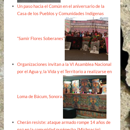
Un paso hacia el Común en el aniversario de la
Casa de los Pueblos y Comunidades Indígenas
“Samir Flores Soberanes”
Organizaciones invitan a la VI Asamblea Nacional
por el Agua y, la Vida y el Territorio a realizarse en
Loma de Bácum, Sonora.
Cherán resiste: ataque armado rompe 14 años de
paz en la comunidad purépecha (Michoacán)