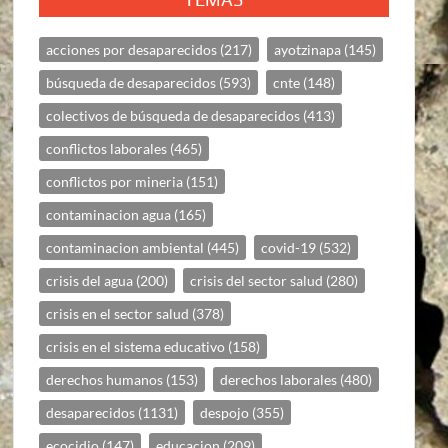
acciones por desaparecidos
(217)
ayotzinapa
(145)
búsqueda de desaparecidos
(593)
cnte
(148)
colectivos de búsqueda de desaparecidos
(413)
conflictos laborales
(465)
conflictos por mineria
(151)
contaminacion agua
(165)
contaminacion ambiental
(445)
covid-19
(532)
crisis del agua
(200)
crisis del sector salud
(280)
crisis en el sector salud
(378)
crisis en el sistema educativo
(158)
derechos humanos
(153)
derechos laborales
(480)
desaparecidos
(1131)
despojo
(355)
ecocidio
(147)
educacion
(209)