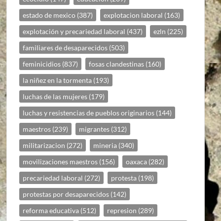
estado de mexico
(387)
explotacion laboral
(163)
explotación y precariedad laboral
(437)
ezln
(225)
familiares de desaparecidos
(503)
feminicidios
(837)
fosas clandestinas
(160)
la niñez en la tormenta
(193)
luchas de las mujeres
(179)
luchas y resistencias de pueblos originarios
(144)
maestros
(239)
migrantes
(312)
militarizacion
(272)
mineria
(340)
movilizaciones maestros
(156)
oaxaca
(282)
precariedad laboral
(272)
protesta
(198)
protestas por desaparecidos
(142)
reforma educativa
(512)
represion
(289)