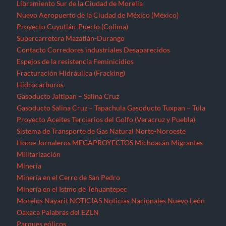
Libramiento Sur de la Ciudad de Morelia
Nuevo Aeropuerto de la Ciudad de México (México)
Proyecto Cuyutlán-Puerto (Colima)
Supercarretera Mazatlán-Durango
Contacto
Corredores industriales
Desaparecidos
Espejos de la resistencia
Feminicidios
Fracturación Hidráulica (Fracking)
Hidrocarburos
Gasoducto Jaltipan – Salina Cruz
Gasoducto Salina Cruz – Tapachula
Gasoducto Tuxpan – Tula
Proyecto Aceites Terciarios del Golfo (Veracruz y Puebla)
Sistema de Transporte de Gas Natural Norte-Noroeste
Home
Jornaleros
MEGAPROYECTOS
Michoacán
Migrantes
Militarización
Minería
Minería en el Cerro de San Pedro
Minería en el Istmo de Tehuantepec
Morelos
Nayarit
NOTICIAS
Noticias Nacionales
Nuevo León
Oaxaca
Palabras del EZLN
Parques eólicos