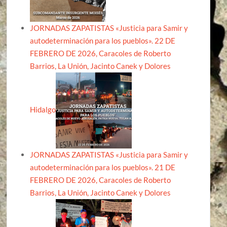
JORNADAS ZAPATISTAS «Justicia para Samir y
autodeterminación para los pueblos». 22 DE
FEBRERO DE 2026, Caracoles de Roberto
Barrios, La Unión, Jacinto Canek y Dolores
Hidalgo
JORNADAS ZAPATISTAS «Justicia para Samir y
autodeterminación para los pueblos». 21 DE
FEBRERO DE 2026, Caracoles de Roberto
Barrios, La Unión, Jacinto Canek y Dolores