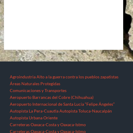
Agroindustria
Alto a la guerra contra los pueblos zapatistas
Áreas Naturales Protegidas
Comunicaciones y Transportes
Aeropuerto Barrancas del Cobre (Chihuahua)
Aeropuerto Internacional de Santa Lucía “Felipe Ángeles”
Autopista La Pera-Cuautla
Autopista Toluca-Naucalpán
Autopista Urbana Oriente
Carreteras Oaxaca-Costa y Oaxaca-Istmo
Carreteras Oaxaca-Costa y Oaxaca-Istmo