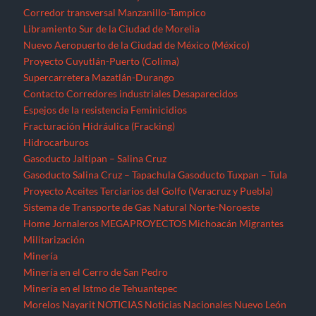
Corredor transversal Manzanillo-Tampico
Libramiento Sur de la Ciudad de Morelia
Nuevo Aeropuerto de la Ciudad de México (México)
Proyecto Cuyutlán-Puerto (Colima)
Supercarretera Mazatlán-Durango
Contacto
Corredores industriales
Desaparecidos
Espejos de la resistencia
Feminicidios
Fracturación Hidráulica (Fracking)
Hidrocarburos
Gasoducto Jaltipan – Salina Cruz
Gasoducto Salina Cruz – Tapachula
Gasoducto Tuxpan – Tula
Proyecto Aceites Terciarios del Golfo (Veracruz y Puebla)
Sistema de Transporte de Gas Natural Norte-Noroeste
Home
Jornaleros
MEGAPROYECTOS
Michoacán
Migrantes
Militarización
Minería
Minería en el Cerro de San Pedro
Minería en el Istmo de Tehuantepec
Morelos
Nayarit
NOTICIAS
Noticias Nacionales
Nuevo León