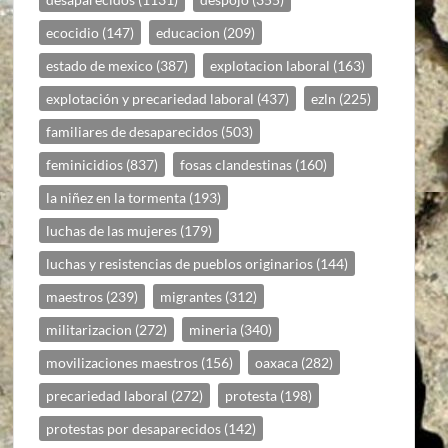
ecocidio
(147)
educacion
(209)
estado de mexico
(387)
explotacion laboral
(163)
explotación y precariedad laboral
(437)
ezln
(225)
familiares de desaparecidos
(503)
feminicidios
(837)
fosas clandestinas
(160)
la niñez en la tormenta
(193)
luchas de las mujeres
(179)
luchas y resistencias de pueblos originarios
(144)
maestros
(239)
migrantes
(312)
militarizacion
(272)
mineria
(340)
movilizaciones maestros
(156)
oaxaca
(282)
precariedad laboral
(272)
protesta
(198)
protestas por desaparecidos
(142)