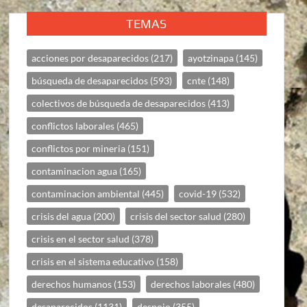
TEMAS
acciones por desaparecidos
(217)
ayotzinapa
(145)
búsqueda de desaparecidos
(593)
cnte
(148)
colectivos de búsqueda de desaparecidos
(413)
conflictos laborales
(465)
conflictos por mineria
(151)
contaminacion agua
(165)
contaminacion ambiental
(445)
covid-19
(532)
crisis del agua
(200)
crisis del sector salud
(280)
crisis en el sector salud
(378)
crisis en el sistema educativo
(158)
derechos humanos
(153)
derechos laborales
(480)
desaparecidos
(1131)
despojo
(355)