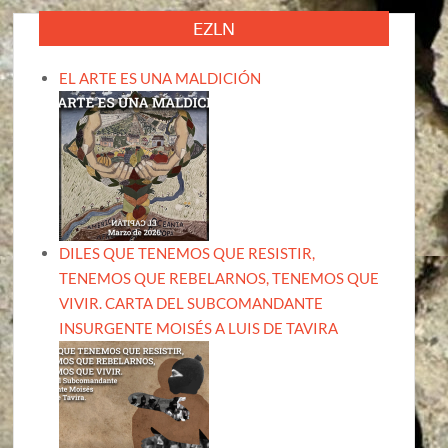
EZLN
EL ARTE ES UNA MALDICIÓN
DILES QUE TENEMOS QUE RESISTIR,
TENEMOS QUE REBELARNOS, TENEMOS QUE
VIVIR. CARTA DEL SUBCOMANDANTE
INSURGENTE MOISÉS A LUIS DE TAVIRA