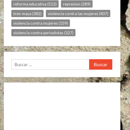
reforma educativa
(512)
represion
(289)
tren maya
(382)
violencia contra las mujeres
(407)
violencia contra mujeres
(159)
violencia contra periodistas
(327)
Buscar: