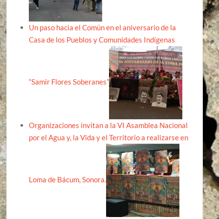
Un paso hacia el Común en el aniversario de la
Casa de los Pueblos y Comunidades Indígenas
“Samir Flores Soberanes”
Organizaciones invitan a la VI Asamblea Nacional
por el Agua y, la Vida y el Territorio a realizarse en
Loma de Bácum, Sonora.