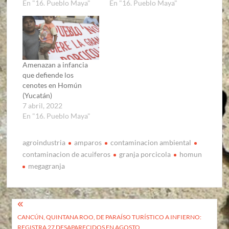
En "16. Pueblo Maya"
En "16. Pueblo Maya"
Amenazan a infancia
que defiende los
cenotes en Homún
(Yucatán)
7 abril, 2022
En "16. Pueblo Maya"
agroindustria
amparos
contaminacion ambiental
contaminacion de acuiferos
granja porcicola
homun
megagranja
Navegación
CANCÚN, QUINTANA ROO, DE PARAÍSO TURÍSTICO A INFIERNO:
de
REGISTRA 27 DESAPARECIDOS EN AGOSTO