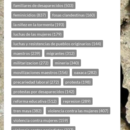
familiares de desaparecidos
(503)
feminicidios
(837)
fosas clandestinas
(160)
la niñez en la tormenta
(193)
luchas de las mujeres
(179)
luchas y resistencias de pueblos originarios
(144)
maestros
(239)
migrantes
(312)
militarizacion
(272)
mineria
(340)
movilizaciones maestros
(156)
oaxaca
(282)
precariedad laboral
(272)
protesta
(198)
protestas por desaparecidos
(142)
reforma educativa
(512)
represion
(289)
tren maya
(382)
violencia contra las mujeres
(407)
violencia contra mujeres
(159)
violencia contra periodistas
(327)