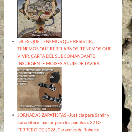
DILES QUE TENEMOS QUE RESISTIR,
TENEMOS QUE REBELARNOS, TENEMOS QUE
VIVIR. CARTA DEL SUBCOMANDANTE
INSURGENTE MOISÉS A LUIS DE TAVIRA
JORNADAS ZAPATISTAS «Justicia para Samir y
autodeterminación para los pueblos». 22 DE
FEBRERO DE 2026, Caracoles de Roberto