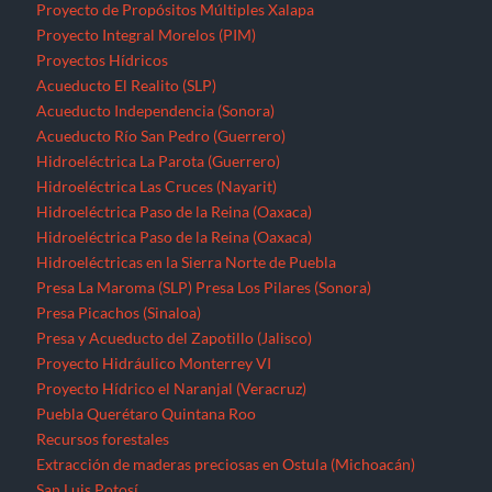
Proyecto de Propósitos Múltiples Xalapa
Proyecto Integral Morelos (PIM)
Proyectos Hídricos
Acueducto El Realito (SLP)
Acueducto Independencia (Sonora)
Acueducto Río San Pedro (Guerrero)
Hidroeléctrica La Parota (Guerrero)
Hidroeléctrica Las Cruces (Nayarit)
Hidroeléctrica Paso de la Reina (Oaxaca)
Hidroeléctrica Paso de la Reina (Oaxaca)
Hidroeléctricas en la Sierra Norte de Puebla
Presa La Maroma (SLP)
Presa Los Pilares (Sonora)
Presa Picachos (Sinaloa)
Presa y Acueducto del Zapotillo (Jalisco)
Proyecto Hidráulico Monterrey VI
Proyecto Hídrico el Naranjal (Veracruz)
Puebla
Querétaro
Quintana Roo
Recursos forestales
Extracción de maderas preciosas en Ostula (Michoacán)
San Luis Potosí