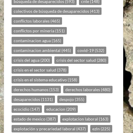
búsqueda de desaparecidos
(593)
cnte
(148)
colectivos de búsqueda de desaparecidos
(413)
conflictos laborales
(465)
conflictos por mineria
(151)
contaminacion agua
(165)
contaminacion ambiental
(445)
covid-19
(532)
crisis del agua
(200)
crisis del sector salud
(280)
crisis en el sector salud
(378)
crisis en el sistema educativo
(158)
derechos humanos
(153)
derechos laborales
(480)
desaparecidos
(1131)
despojo
(355)
ecocidio
(147)
educacion
(209)
estado de mexico
(387)
explotacion laboral
(163)
explotación y precariedad laboral
(437)
ezln
(225)