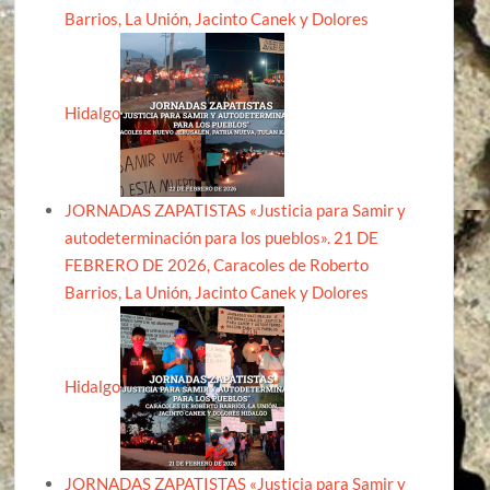
Barrios, La Unión, Jacinto Canek y Dolores
Hidalgo
JORNADAS ZAPATISTAS «Justicia para Samir y
autodeterminación para los pueblos». 21 DE
FEBRERO DE 2026, Caracoles de Roberto
Barrios, La Unión, Jacinto Canek y Dolores
Hidalgo
JORNADAS ZAPATISTAS «Justicia para Samir y