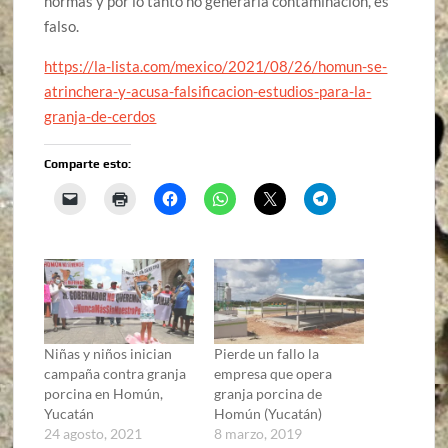
normas y por lo tanto no generaría contaminación, es
falso.
https://la-lista.com/mexico/2021/08/26/homun-se-
atrinchera-y-acusa-falsificacion-estudios-para-la-
granja-de-cerdos
Comparte esto:
Niñas y niños inician
Pierde un fallo la
campaña contra granja
empresa que opera
porcina en Homún,
granja porcina de
Yucatán
Homún (Yucatán)
24 agosto, 2021
8 marzo, 2019