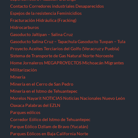
Contacto
Corredores industriales
Desaparecidos
Espejos de la resistencia
Feminicidios
Fracturación Hidráulica (Fracking)
Hidrocarburos
Gasoducto Jaltipan – Salina Cruz
Gasoducto Salina Cruz – Tapachula
Gasoducto Tuxpan – Tula
Proyecto Aceites Terciarios del Golfo (Veracruz y Puebla)
Sistema de Transporte de Gas Natural Norte-Noroeste
Home
Jornaleros
MEGAPROYECTOS
Michoacán
Migrantes
Militarización
Minería
Minería en el Cerro de San Pedro
Minería en el Istmo de Tehuantepec
Morelos
Nayarit
NOTICIAS
Noticias Nacionales
Nuevo León
Oaxaca
Palabras del EZLN
Parques eólicos
Corredor Eólico del Istmo de Tehuantepec
Parque Eólico Dzilam de Bravo (Yucatán)
Parques Eólicos en Baja California Norte