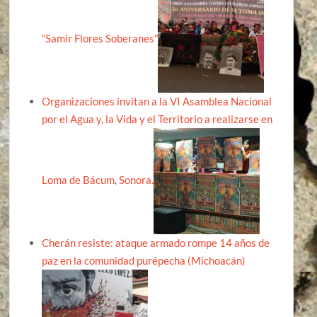
“Samir Flores Soberanes”
Organizaciones invitan a la VI Asamblea Nacional
por el Agua y, la Vida y el Territorio a realizarse en
Loma de Bácum, Sonora.
Cherán resiste: ataque armado rompe 14 años de
paz en la comunidad purépecha (Michoacán)