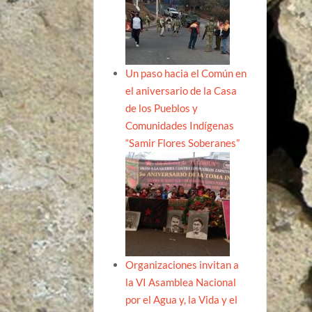
Un paso hacia el Común en
el aniversario de la Casa
de los Pueblos y
Comunidades Indígenas
“Samir Flores Soberanes”
Organizaciones invitan a
la VI Asamblea Nacional
por el Agua y, la Vida y el