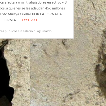
ión afecta a 6 mil trabajadores en activo y 3
ados, a quienes se les adeudan 456 millones
. Foto Mireya Cuéllar POR LA JORNADA
LIFORNIA …
LEER MÁS
es públicos sin salario ni aguinaldo