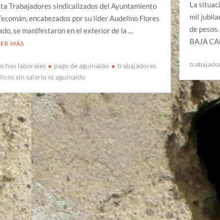
La situac
ta Trabajadores sindicalizados del Ayuntamiento
mil jubil
Tecomán, encabezados por su líder Audelino Flores
de pesos
ado, se manifestaron en el exterior de la …
BAJA CA
EER MÁS
trabajador
echos laborales
pago de aguinaldo
trabajadores
licos sin salario ni aguinaldo