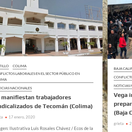
TILLO
COLIMA
BAJA CAL
FLICTOS LABORALES EN EL SECTOR PÚBLICO EN
CONFLICTO
IMA
NOTICIAS
ICIAS NACIONALES
Vega i
 manifiestan trabajadores
prepar
ndicalizados de Tecomán (Colima)
(Baja 
ta
17 enero, 2020
grieta
2
gen: Ilustrativa Luis Rosales Chávez / Ecos de la