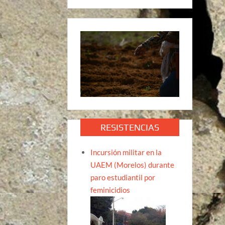
RESISTENCIAS
Incursión militar en la
UAEM (Morelos) durante
paro estudiantil por
feminicidios