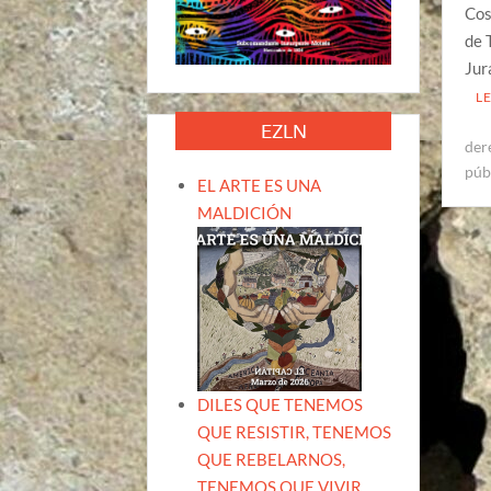
Cos
de 
Jur
L
EZLN
der
púb
EL ARTE ES UNA
MALDICIÓN
DILES QUE TENEMOS
QUE RESISTIR, TENEMOS
QUE REBELARNOS,
TENEMOS QUE VIVIR.