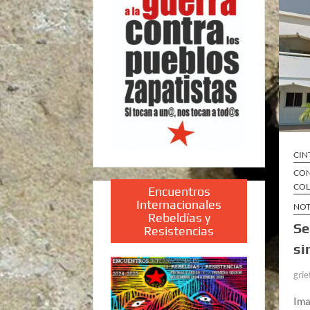
CIN
CON
COL
Encuentros
Internacionales
NOT
Rebeldías y
Se
Resistencias
si
grie
Ima