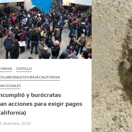
IFORNIA
CINTILLO
S LABORALES EN BAJA CALIFORNIA
 NACIONALES
ncumplió y burócratas
an acciones para exigir pagos
California)
1 diciembre, 2018