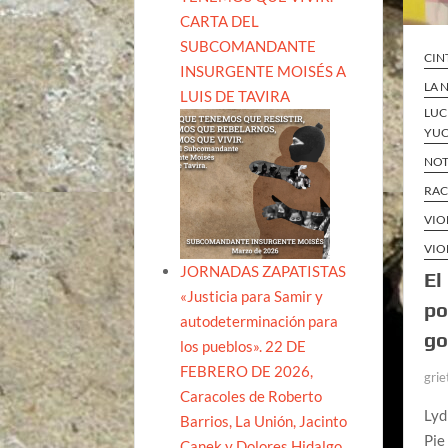
CARTA DEL
SUBCOMANDANTE
CIN
INSURGENTE MOISÉS A
LA 
LUIS DE TAVIRA
LUC
YUC
NOT
RAC
VIO
VIO
JORNADAS ZAPATISTAS
El
«Justicia para Samir y
po
autodeterminación para
go
los pueblos». 22 DE
FEBRERO DE 2026,
grie
Caracoles de Roberto
Lyd
Barrios, La Unión, Jacinto
Pie
Canek y Dolores Hidalgo