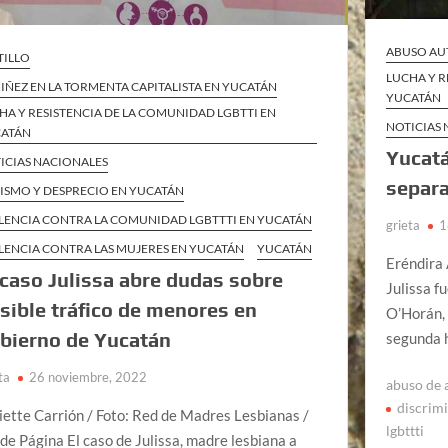
ABUSO AU
TILLO
LUCHA Y R
NIÑEZ EN LA TORMENTA CAPITALISTA EN YUCATÁN
YUCATÁN
HA Y RESISTENCIA DE LA COMUNIDAD LGBTTI EN
NOTICIAS
ATÁN
Yucatá
ICIAS NACIONALES
separa
ISMO Y DESPRECIO EN YUCATÁN
LENCIA CONTRA LA COMUNIDAD LGBTTTI EN YUCATÁN
grieta
1
LENCIA CONTRA LAS MUJERES EN YUCATÁN
YUCATÁN
Eréndira 
 caso Julissa abre dudas sobre
Julissa f
sible tráfico de menores en
O’Horán, 
bierno de Yucatán
segunda h
ta
26 noviembre, 2022
abuso de 
discrim
iette Carrión / Foto: Red de Madres Lesbianas /
lgbttti
 de Página El caso de Julissa, madre lesbiana a