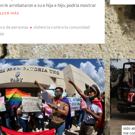
en le arrebataron a su e hija e hijo, podría mostrar
LEER MÁS
fico de personas
violencia contra la comunidad
tti