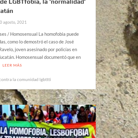
de LGBTfobia, la ‘normalidad’
catán
0 agosto, 2021
ises / Homosensual La homofobia puede
das, como lo demostró el caso de José
avelo, joven asesinado por policías en
Yucatán. Homosensual documentó que en
LEER MÁS
 contra la comunidad lgbttti