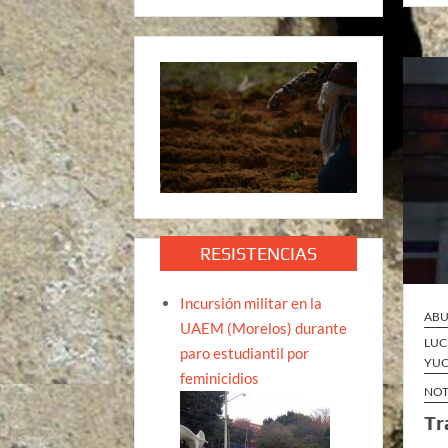
RESISTENCIAS
Incursión militar en la
ABU
UAEM (Morelos) durante
LUC
paro estudiantil por
YUC
feminicidios
NOT
Tr