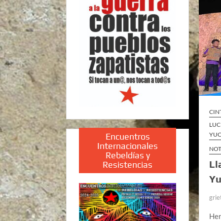
CIN
LUC
YUC
Encuentros
Internacionales
NOT
Rebeldías y
Ll
Resistencias
Yu
grie
Her