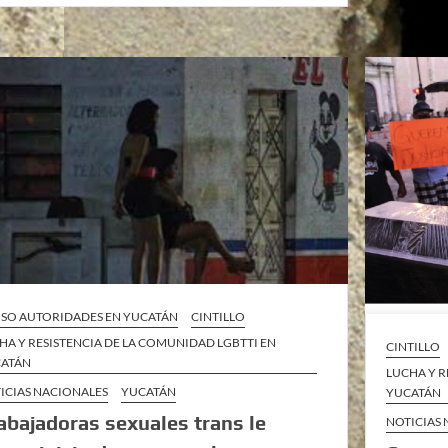
SO AUTORIDADES EN YUCATÁN
CINTILLO
HA Y RESISTENCIA DE LA COMUNIDAD LGBTTI EN
CINTILLO
ATÁN
LUCHA Y R
ICIAS NACIONALES
YUCATÁN
YUCATÁN
abajadoras sexuales trans le
NOTICIAS