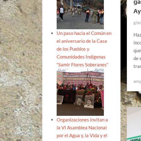
ga
Ay
grie
Un paso hacia el Común en
Haz
el aniversario de la Casa
inc
de los Pueblos y
que
Comunidades Indígenas
de 
“Samir Flores Soberanes”
tra
amp
Organizaciones invitan a
la VI Asamblea Nacional
por el Agua y, la Vida y el