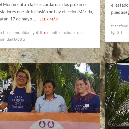
el Monumento a la le recordaron a los próximos
el estado 
isladores que sin inclusión no hay elección Mérida,
pues ase
atán, 17 de mayo …
LEER MÁS
transfemi
lgbttti
echos comunidad lgbttti
manifestaciones de la
unidad lgbttti