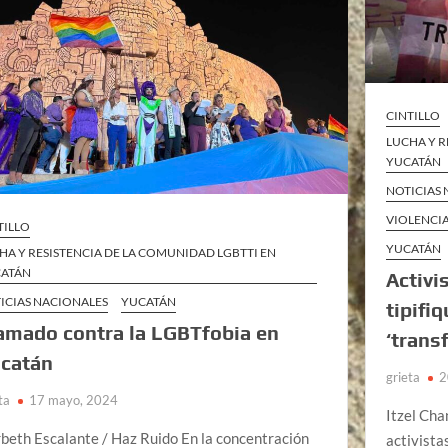
CINTILLO
LUCHA Y R
YUCATÁN
NOTICIAS
VIOLENCI
TILLO
YUCATÁN
HA Y RESISTENCIA DE LA COMUNIDAD LGBTTI EN
ATÁN
Activi
ICIAS NACIONALES
YUCATÁN
tipifiq
amado contra la LGBTfobia en
‘trans
catán
grieta
2
ta
17 mayo, 2024
Itzel Ch
beth Escalante / Haz Ruido En la concentración
activista