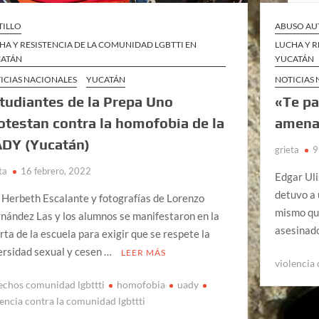
TILLO
ABUSO AU
HA Y RESISTENCIA DE LA COMUNIDAD LGBTTI EN
LUCHA Y R
ATÁN
YUCATÁN
ICIAS NACIONALES
YUCATÁN
NOTICIAS
tudiantes de la Prepa Uno
«Te pa
otestan contra la homofobia de la
amenaz
DY (Yucatán)
grieta
9
ta
16 febrero, 2022
Edgar Uli
detuvo a 
 Herbeth Escalante y fotografías de Lorenzo
mismo que
nández Las y los alumnos se manifestaron en la
asesinad
rta de la escuela para exigir que se respete la
ersidad sexual y cesen …
LEER MÁS
violencia
echos comunidad lgbttti
homofobia
uady
lencia contra la comunidad lgbttti