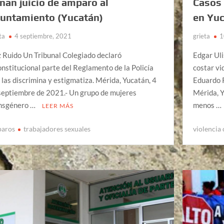
nan juicio de amparo al
Casos 
untamiento (Yucatán)
en Yu
ta
4 septiembre, 2021
grieta
1
 Ruido Un Tribunal Colegiado declaró
Edgar Ul
onstitucional parte del Reglamento de la Policía
costar vi
 las discrimina y estigmatiza. Mérida, Yucatán, 4
Eduardo R
septiembre de 2021.- Un grupo de mujeres
Mérida, 
nsgénero …
menos …
LEER MÁS
aros
trabajadores sexuales
violencia