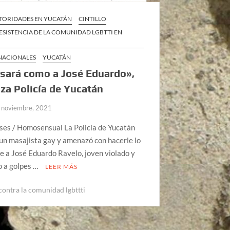
TORIDADES EN YUCATÁN
CINTILLO
ESISTENCIA DE LA COMUNIDAD LGBTTI EN
 NACIONALES
YUCATÁN
sará como a José Eduardo»,
a Policía de Yucatán
 noviembre, 2021
ses / Homosensual La Policía de Yucatán
un masajista gay y amenazó con hacerle lo
 a José Eduardo Ravelo, joven violado y
o a golpes …
LEER MÁS
 contra la comunidad lgbttti