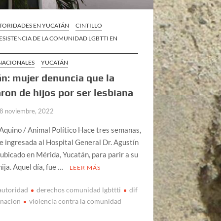
TORIDADES EN YUCATÁN
CINTILLO
ESISTENCIA DE LA COMUNIDAD LGBTTI EN
 NACIONALES
YUCATÁN
n: mujer denuncia que la
ron de hijos por ser lesbiana
8 noviembre, 2022
Aquino / Animal Político Hace tres semanas,
ue ingresada al Hospital General Dr. Agustín
ubicado en Mérida, Yucatán, para parir a su
ija. Aquel día, fue …
LEER MÁS
autoridad
derechos comunidad lgbttti
dif
inacion
violencia contra la comunidad