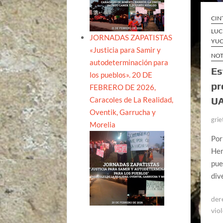
CIN
LUC
JORNADAS ZAPATISTAS
YUC
«Justicia para Samir y
NOT
autodeterminación para
Es
los pueblos». 20 DE
pr
FEBRERO DE 2026,
Caracoles de La Realidad,
UA
Oventik, Garrucha y
grie
Morelia
Por
Her
pue
div
der
vio