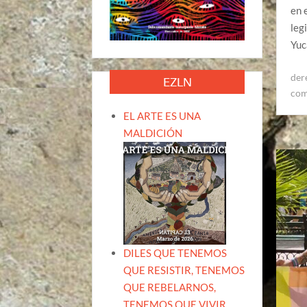
en 
leg
Yuc
der
EZLN
com
EL ARTE ES UNA
MALDICIÓN
DILES QUE TENEMOS
QUE RESISTIR, TENEMOS
QUE REBELARNOS,
TENEMOS QUE VIVIR.