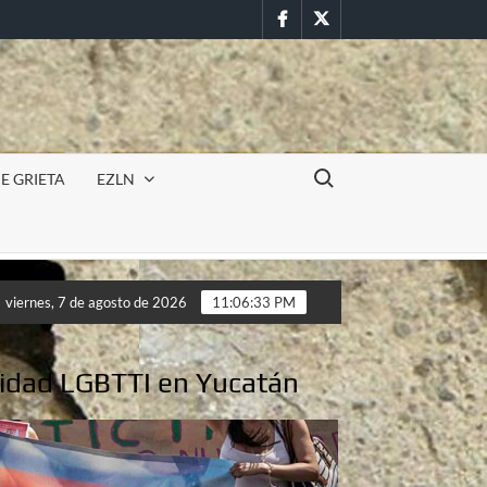
Facebook
Twitter
Buscar:
E GRIETA
EZLN
ursión militar en la UAEM (Morelos) durante paro estudiantil por 
viernes, 7 de agosto de 2026
11:06:35 PM
ursión militar en la UAEM (Morelos) durante paro estudiantil por 
nidad LGBTTI en Yucatán