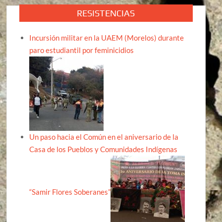
RESISTENCIAS
Incursión militar en la UAEM (Morelos) durante
paro estudiantil por feminicidios
Un paso hacia el Común en el aniversario de la
Casa de los Pueblos y Comunidades Indígenas
“Samir Flores Soberanes”