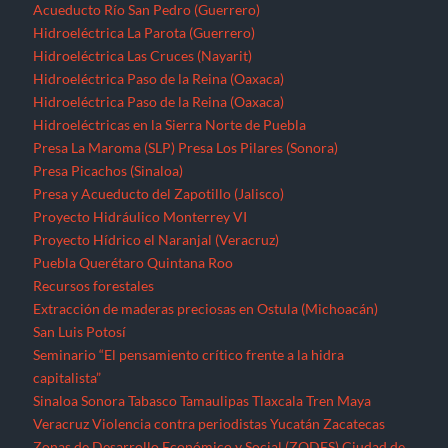
Acueducto Río San Pedro (Guerrero)
Hidroeléctrica La Parota (Guerrero)
Hidroeléctrica Las Cruces (Nayarit)
Hidroeléctrica Paso de la Reina (Oaxaca)
Hidroeléctrica Paso de la Reina (Oaxaca)
Hidroeléctricas en la Sierra Norte de Puebla
Presa La Maroma (SLP)
Presa Los Pilares (Sonora)
Presa Picachos (Sinaloa)
Presa y Acueducto del Zapotillo (Jalisco)
Proyecto Hidráulico Monterrey VI
Proyecto Hídrico el Naranjal (Veracruz)
Puebla
Querétaro
Quintana Roo
Recursos forestales
Extracción de maderas preciosas en Ostula (Michoacán)
San Luis Potosí
Seminario “El pensamiento crítico frente a la hidra
capitalista”
Sinaloa
Sonora
Tabasco
Tamaulipas
Tlaxcala
Tren Maya
Veracruz
Violencia contra periodistas
Yucatán
Zacatecas
Zonas de Desarrollo Económico y Social (ZODES) Ciudad de