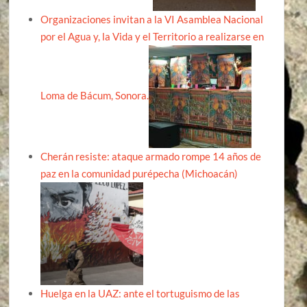
Organizaciones invitan a la VI Asamblea Nacional
por el Agua y, la Vida y el Territorio a realizarse en
Loma de Bácum, Sonora.
Cherán resiste: ataque armado rompe 14 años de
paz en la comunidad purépecha (Michoacán)
Huelga en la UAZ: ante el tortuguismo de las