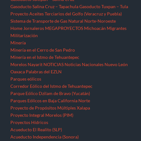
Gasoducto Salina Cruz – Tapachula
Gasoducto Tuxpan – Tula
Proyecto Aceites Terciarios del Golfo (Veracruz y Puebla)
Sistema de Transporte de Gas Natural Norte-Noroeste
Home
Jornaleros
MEGAPROYECTOS
Michoacán
Migrantes
Militarización
Minería
Minería en el Cerro de San Pedro
Minería en el Istmo de Tehuantepec
Morelos
Nayarit
NOTICIAS
Noticias Nacionales
Nuevo León
Oaxaca
Palabras del EZLN
Parques eólicos
Corredor Eólico del Istmo de Tehuantepec
Parque Eólico Dzilam de Bravo (Yucatán)
Parques Eólicos en Baja California Norte
Proyecto de Propósitos Múltiples Xalapa
Proyecto Integral Morelos (PIM)
Proyectos Hídricos
Acueducto El Realito (SLP)
Acueducto Independencia (Sonora)