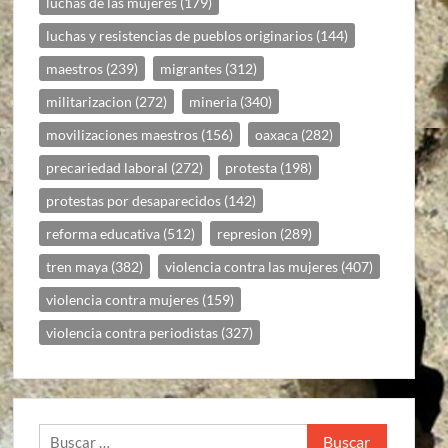
luchas de las mujeres
(179)
luchas y resistencias de pueblos originarios
(144)
maestros
(239)
migrantes
(312)
militarizacion
(272)
mineria
(340)
movilizaciones maestros
(156)
oaxaca
(282)
precariedad laboral
(272)
protesta
(198)
protestas por desaparecidos
(142)
reforma educativa
(512)
represion
(289)
tren maya
(382)
violencia contra las mujeres
(407)
violencia contra mujeres
(159)
violencia contra periodistas
(327)
Buscar: