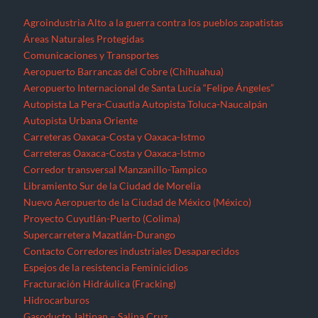
Agroindustria
Alto a la guerra contra los pueblos zapatistas
Áreas Naturales Protegidas
Comunicaciones y Transportes
Aeropuerto Barrancas del Cobre (Chihuahua)
Aeropuerto Internacional de Santa Lucía “Felipe Ángeles”
Autopista La Pera-Cuautla
Autopista Toluca-Naucalpán
Autopista Urbana Oriente
Carreteras Oaxaca-Costa y Oaxaca-Istmo
Carreteras Oaxaca-Costa y Oaxaca-Istmo
Corredor transversal Manzanillo-Tampico
Libramiento Sur de la Ciudad de Morelia
Nuevo Aeropuerto de la Ciudad de México (México)
Proyecto Cuyutlán-Puerto (Colima)
Supercarretera Mazatlán-Durango
Contacto
Corredores industriales
Desaparecidos
Espejos de la resistencia
Feminicidios
Fracturación Hidráulica (Fracking)
Hidrocarburos
Gasoducto Jaltipan – Salina Cruz