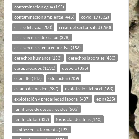
contaminacion agua
(165)
contaminacion ambiental
(445)
covid-19
(532)
crisis del agua
(200)
crisis del sector salud
(280)
crisis en el sector salud
(378)
crisis en el sistema educativo
(158)
derechos humanos
(153)
derechos laborales
(480)
desaparecidos
(1131)
despojo
(355)
ecocidio
(147)
educacion
(209)
estado de mexico
(387)
explotacion laboral
(163)
explotación y precariedad laboral
(437)
ezln
(225)
familiares de desaparecidos
(503)
feminicidios
(837)
fosas clandestinas
(160)
la niñez en la tormenta
(193)