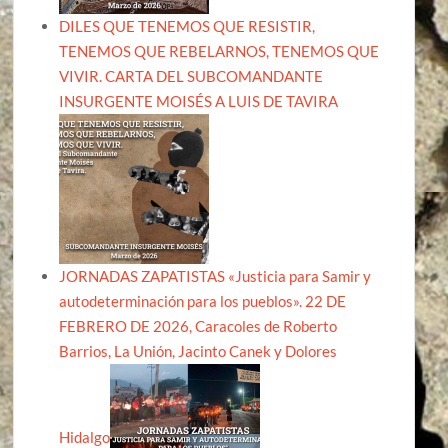
DILES QUE TENEMOS QUE RESISTIR,
TENEMOS QUE REBELARNOS, TENEMOS QUE
VIVIR. CARTA DEL SUBCOMANDANTE
INSURGENTE MOISÉS A LUIS DE TAVIRA
JORNADAS ZAPATISTAS «Justicia para Samir y
autodeterminación para los pueblos». 22 DE
FEBRERO DE 2026, Caracoles de Roberto
Barrios, La Unión, Jacinto Canek y Dolores
Hidalgo