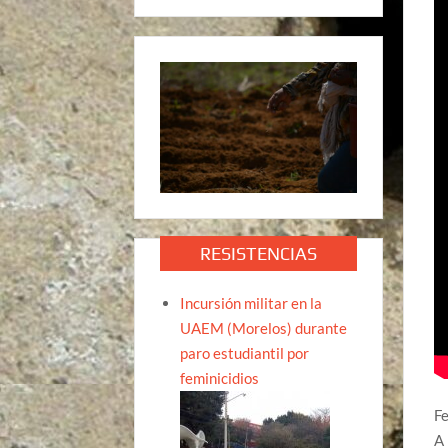
RESISTENCIAS
Incursión militar en la
UAEM (Morelos) durante
paro estudiantil por
feminicidios
Fe
A 