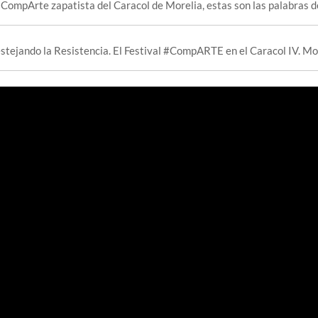
 CompArte zapatista del Caracol de Morelia, estas son las palabras d
stejando la Resistencia. El Festival #CompARTE en el Caracol IV. Mo