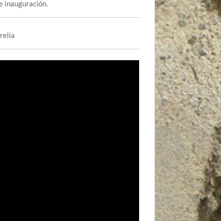
e inauguración.
relia