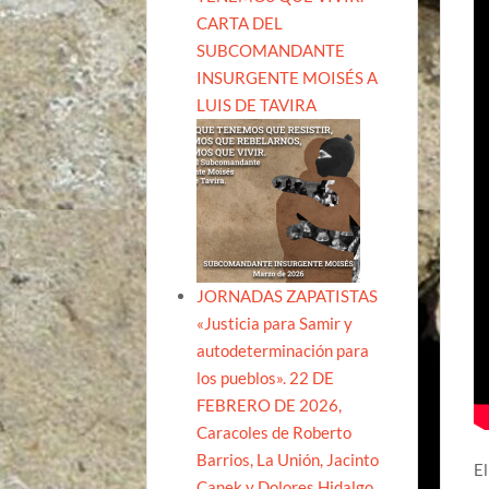
CARTA DEL
SUBCOMANDANTE
INSURGENTE MOISÉS A
LUIS DE TAVIRA
JORNADAS ZAPATISTAS
«Justicia para Samir y
autodeterminación para
los pueblos». 22 DE
FEBRERO DE 2026,
Caracoles de Roberto
Barrios, La Unión, Jacinto
El
Canek y Dolores Hidalgo