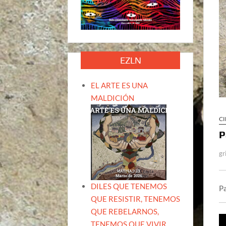
EZLN
EL ARTE ES UNA
MALDICIÓN
CI
P
gr
DILES QUE TENEMOS
Pa
QUE RESISTIR, TENEMOS
QUE REBELARNOS,
TENEMOS QUE VIVIR.