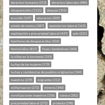
derechos humanos
(153)
derechos laborales
(480)
desaparecidos
(1131)
despojo
(355)
ecocidio
(147)
educacion
(209)
estado de mexico
(387)
explotacion laboral
(163)
explotación y precariedad laboral
(437)
ezln
(225)
familiares de desaparecidos
(503)
feminicidios
(837)
fosas clandestinas
(160)
la niñez en la tormenta
(193)
luchas de las mujeres
(179)
luchas y resistencias de pueblos originarios
(144)
maestros
(239)
migrantes
(312)
militarizacion
(272)
mineria
(340)
movilizaciones maestros
(156)
oaxaca
(282)
precariedad laboral
(272)
protesta
(198)