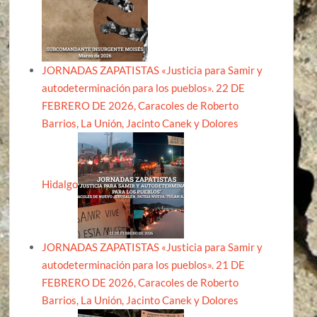
JORNADAS ZAPATISTAS «Justicia para Samir y
autodeterminación para los pueblos». 22 DE
FEBRERO DE 2026, Caracoles de Roberto
Barrios, La Unión, Jacinto Canek y Dolores
Hidalgo
JORNADAS ZAPATISTAS «Justicia para Samir y
autodeterminación para los pueblos». 21 DE
FEBRERO DE 2026, Caracoles de Roberto
Barrios, La Unión, Jacinto Canek y Dolores