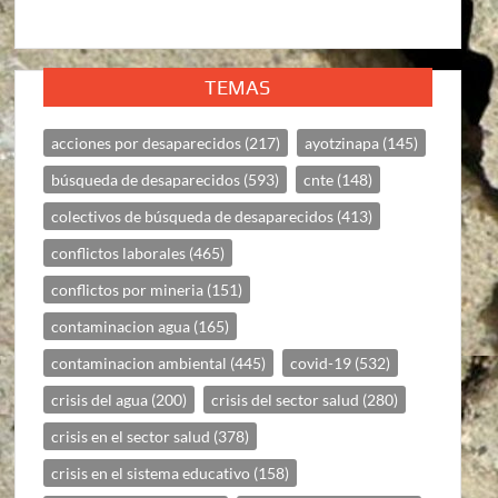
TEMAS
acciones por desaparecidos
(217)
ayotzinapa
(145)
búsqueda de desaparecidos
(593)
cnte
(148)
colectivos de búsqueda de desaparecidos
(413)
conflictos laborales
(465)
conflictos por mineria
(151)
contaminacion agua
(165)
contaminacion ambiental
(445)
covid-19
(532)
crisis del agua
(200)
crisis del sector salud
(280)
crisis en el sector salud
(378)
crisis en el sistema educativo
(158)