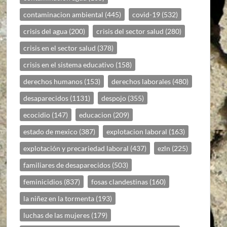
contaminacion ambiental
(445)
covid-19
(532)
crisis del agua
(200)
crisis del sector salud
(280)
crisis en el sector salud
(378)
crisis en el sistema educativo
(158)
derechos humanos
(153)
derechos laborales
(480)
desaparecidos
(1131)
despojo
(355)
ecocidio
(147)
educacion
(209)
estado de mexico
(387)
explotacion laboral
(163)
explotación y precariedad laboral
(437)
ezln
(225)
familiares de desaparecidos
(503)
feminicidios
(837)
fosas clandestinas
(160)
la niñez en la tormenta
(193)
luchas de las mujeres
(179)