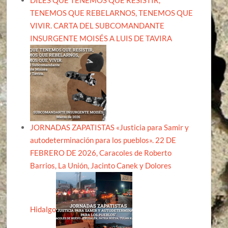
TENEMOS QUE REBELARNOS, TENEMOS QUE
VIVIR. CARTA DEL SUBCOMANDANTE
INSURGENTE MOISÉS A LUIS DE TAVIRA
JORNADAS ZAPATISTAS «Justicia para Samir y
autodeterminación para los pueblos». 22 DE
FEBRERO DE 2026, Caracoles de Roberto
Barrios, La Unión, Jacinto Canek y Dolores
Hidalgo