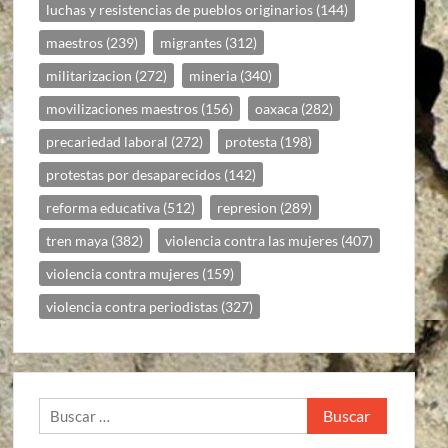
luchas y resistencias de pueblos originarios
(144)
maestros
(239)
migrantes
(312)
militarizacion
(272)
mineria
(340)
movilizaciones maestros
(156)
oaxaca
(282)
precariedad laboral
(272)
protesta
(198)
protestas por desaparecidos
(142)
reforma educativa
(512)
represion
(289)
tren maya
(382)
violencia contra las mujeres
(407)
violencia contra mujeres
(159)
violencia contra periodistas
(327)
Buscar: