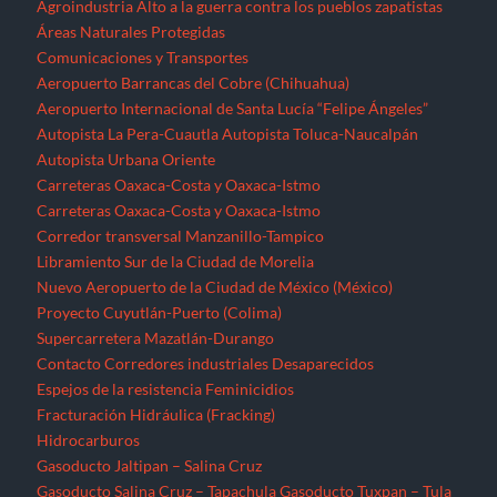
Agroindustria
Alto a la guerra contra los pueblos zapatistas
Áreas Naturales Protegidas
Comunicaciones y Transportes
Aeropuerto Barrancas del Cobre (Chihuahua)
Aeropuerto Internacional de Santa Lucía “Felipe Ángeles”
Autopista La Pera-Cuautla
Autopista Toluca-Naucalpán
Autopista Urbana Oriente
Carreteras Oaxaca-Costa y Oaxaca-Istmo
Carreteras Oaxaca-Costa y Oaxaca-Istmo
Corredor transversal Manzanillo-Tampico
Libramiento Sur de la Ciudad de Morelia
Nuevo Aeropuerto de la Ciudad de México (México)
Proyecto Cuyutlán-Puerto (Colima)
Supercarretera Mazatlán-Durango
Contacto
Corredores industriales
Desaparecidos
Espejos de la resistencia
Feminicidios
Fracturación Hidráulica (Fracking)
Hidrocarburos
Gasoducto Jaltipan – Salina Cruz
Gasoducto Salina Cruz – Tapachula
Gasoducto Tuxpan – Tula