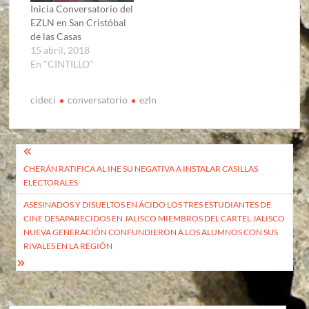
Inicia Conversatorio del
EZLN en San Cristóbal
de las Casas
15 abril, 2018
En "CINTILLO"
cideci
conversatorio
ezln
Navegación
CHERÁN RATIFICA AL INE SU NEGATIVA A INSTALAR CASILLAS
de
ELECTORALES
entradas
ASESINADOS Y DISUELTOS EN ÁCIDO LOS TRES ESTUDIANTES DE
CINE DESAPARECIDOS EN JALISCO MIEMBROS DEL CARTEL JALISCO
NUEVA GENERACIÓN CONFUNDIERON A LOS ALUMNOS CON SUS
RIVALES EN LA REGIÓN