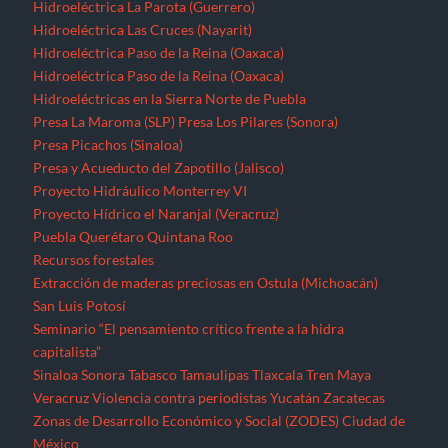
Hidroeléctrica La Parota (Guerrero)
Hidroeléctrica Las Cruces (Nayarit)
Hidroeléctrica Paso de la Reina (Oaxaca)
Hidroeléctrica Paso de la Reina (Oaxaca)
Hidroeléctricas en la Sierra Norte de Puebla
Presa La Maroma (SLP)
Presa Los Pilares (Sonora)
Presa Picachos (Sinaloa)
Presa y Acueducto del Zapotillo (Jalisco)
Proyecto Hidráulico Monterrey VI
Proyecto Hídrico el Naranjal (Veracruz)
Puebla
Querétaro
Quintana Roo
Recursos forestales
Extracción de maderas preciosas en Ostula (Michoacán)
San Luis Potosí
Seminario “El pensamiento crítico frente a la hidra
capitalista”
Sinaloa
Sonora
Tabasco
Tamaulipas
Tlaxcala
Tren Maya
Veracruz
Violencia contra periodistas
Yucatán
Zacatecas
Zonas de Desarrollo Económico y Social (ZODES) Ciudad de
México