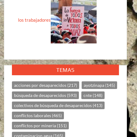
los trabajadores
TEMAS
acciones por desaparecidos
(217)
ayotzinapa
(145)
búsqueda de desaparecidos
(593)
cnte
(148)
colectivos de búsqueda de desaparecidos
(413)
conflictos laborales
(465)
conflictos por mineria
(151)
contaminacion agua
(165)