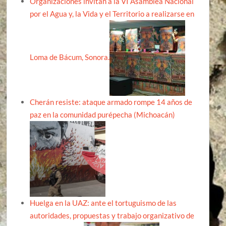
Organizaciones invitan a la VI Asamblea Nacional
por el Agua y, la Vida y el Territorio a realizarse en
Loma de Bácum, Sonora.
Cherán resiste: ataque armado rompe 14 años de
paz en la comunidad purépecha (Michoacán)
Huelga en la UAZ: ante el tortuguismo de las
autoridades, propuestas y trabajo organizativo de