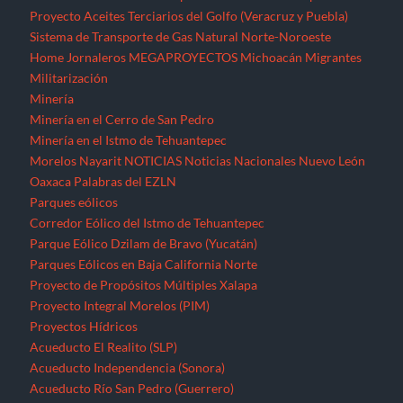
Proyecto Aceites Terciarios del Golfo (Veracruz y Puebla)
Sistema de Transporte de Gas Natural Norte-Noroeste
Home
Jornaleros
MEGAPROYECTOS
Michoacán
Migrantes
Militarización
Minería
Minería en el Cerro de San Pedro
Minería en el Istmo de Tehuantepec
Morelos
Nayarit
NOTICIAS
Noticias Nacionales
Nuevo León
Oaxaca
Palabras del EZLN
Parques eólicos
Corredor Eólico del Istmo de Tehuantepec
Parque Eólico Dzilam de Bravo (Yucatán)
Parques Eólicos en Baja California Norte
Proyecto de Propósitos Múltiples Xalapa
Proyecto Integral Morelos (PIM)
Proyectos Hídricos
Acueducto El Realito (SLP)
Acueducto Independencia (Sonora)
Acueducto Río San Pedro (Guerrero)