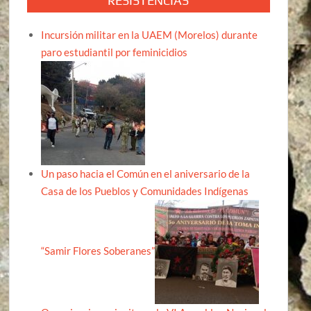
RESISTENCIAS
Incursión militar en la UAEM (Morelos) durante
paro estudiantil por feminicidios
Un paso hacia el Común en el aniversario de la
Casa de los Pueblos y Comunidades Indígenas
“Samir Flores Soberanes”