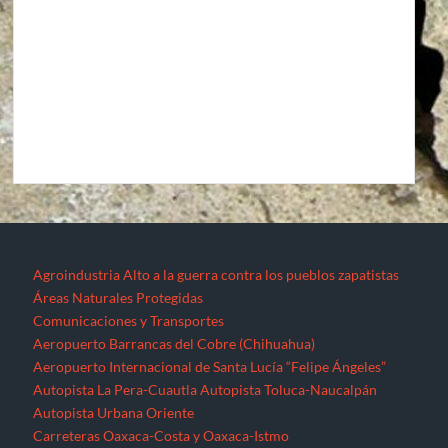
Agroindustria
Alto a la guerra contra los pueblos zapatistas
Áreas Naturales Protegidas
Comunicaciones y Transportes
Aeropuerto Barrancas del Cobre (Chihuahua)
Aeropuerto Internacional de Santa Lucía “Felipe Ángeles”
Autopista La Pera-Cuautla
Autopista Toluca-Naucalpán
Autopista Urbana Oriente
Carreteras Oaxaca-Costa y Oaxaca-Istmo