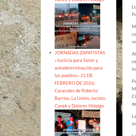
Lo
Pu
Mi
co
vi
JORNADAS ZAPATISTAS
Al
«Justicia para Samir y
ce
autodeterminación para
in
los pueblos». 21 DE
Pa
FEBRERO DE 2026,
Mé
Caracoles de Roberto
Ci
Barrios, La Unión, Jacinto
de
Canek y Dolores Hidalgo
La
in
La