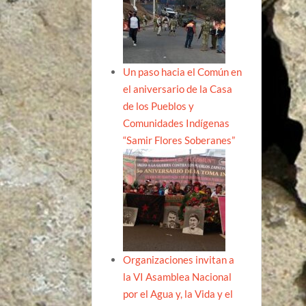
Un paso hacia el Común en
el aniversario de la Casa
de los Pueblos y
Comunidades Indígenas
“Samir Flores Soberanes”
Organizaciones invitan a
la VI Asamblea Nacional
por el Agua y, la Vida y el