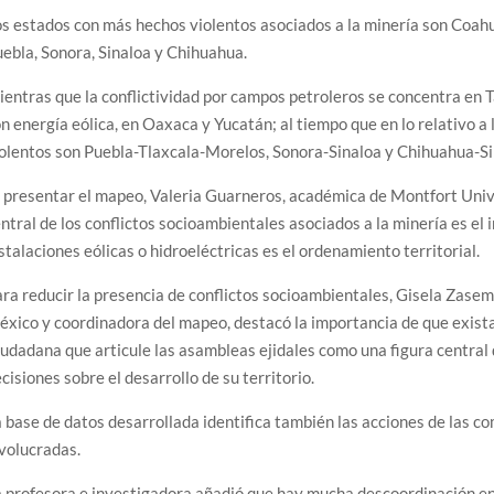
s estados con más hechos violentos asociados a la minería son Coahu
ebla, Sonora, Sinaloa y Chihuahua.
entras que la conflictividad por campos petroleros se concentra en 
n energía eólica, en Oaxaca y Yucatán; al tiempo que en lo relativo 
olentos son Puebla-Tlaxcala-Morelos, Sonora-Sinaloa y Chihuahua-Si
 presentar el mapeo, Valeria Guarneros, académica de Montfort Unive
ntral de los conflictos socioambientales asociados a la minería es el 
stalaciones eólicas o hidroeléctricas es el ordenamiento territorial.
ra reducir la presencia de conflictos socioambientales, Gisela Zase
xico y coordinadora del mapeo, destacó la importancia de que exista
udadana que articule las asambleas ejidales como una figura central 
cisiones sobre el desarrollo de su territorio.
 base de datos desarrollada identifica también las acciones de las c
volucradas.
 profesora e investigadora añadió que hay mucha descoordinación entr