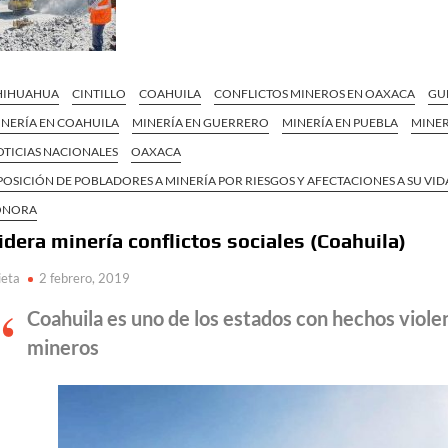
HIHUAHUA
CINTILLO
COAHUILA
CONFLICTOS MINEROS EN OAXACA
GU
INERÍA EN COAHUILA
MINERÍA EN GUERRERO
MINERÍA EN PUEBLA
MINER
OTICIAS NACIONALES
OAXACA
OSICIÓN DE POBLADORES A MINERÍA POR RIESGOS Y AFECTACIONES A SU VI
ONORA
idera minería conflictos sociales (Coahuila)
ieta
2 febrero, 2019
Coahuila es uno de los estados con hechos viole
mineros