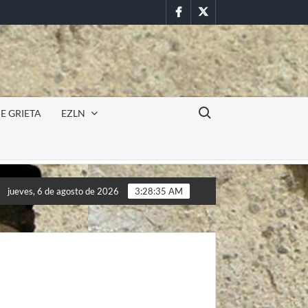
Facebook
Twitter
Buscar:
E GRIETA
EZLN
Incursión militar en la UAEM (Morelos) durante paro estudia
jueves, 6 de agosto de 2026
3:28:37 AM
Incursión militar en la UAEM (Morelos) durante paro estudia