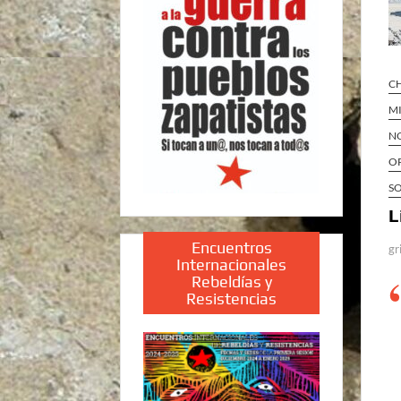
C
M
N
OP
S
L
Encuentros
gr
Internacionales
Rebeldías y
Resistencias