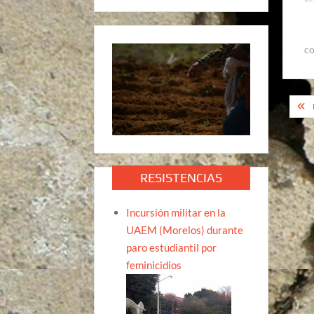
co
Na
de
ent
RESISTENCIAS
Incursión militar en la
UAEM (Morelos) durante
paro estudiantil por
feminicidios