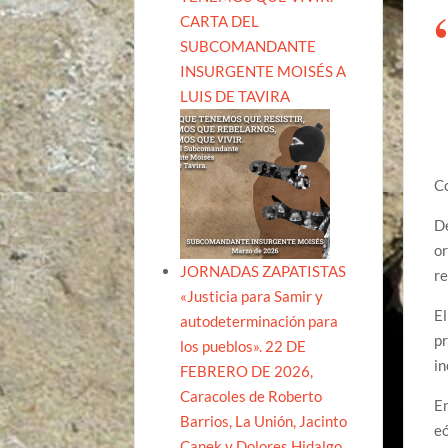
CARTA DEL
SUBCOMANDANTE
INSURGENTE MOISÉS A
LUIS DE TAVIRA
Co
De
or
JORNADAS ZAPATISTAS
re
«Justicia para Samir y
El
autodeterminación para
pr
los pueblos». 22 DE
in
FEBRERO DE 2026,
Caracoles de Roberto
En
Barrios, La Unión, Jacinto
eó
Canek y Dolores Hidalgo