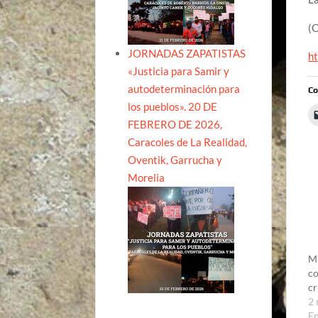
(
JORNADAS ZAPATISTAS
ht
«Justicia para Samir y
autodeterminación para
Co
los pueblos». 20 DE
FEBRERO DE 2026,
Caracoles de La Realidad,
Oventik, Garrucha y
Morelia
Mi
co
cr
2 
E