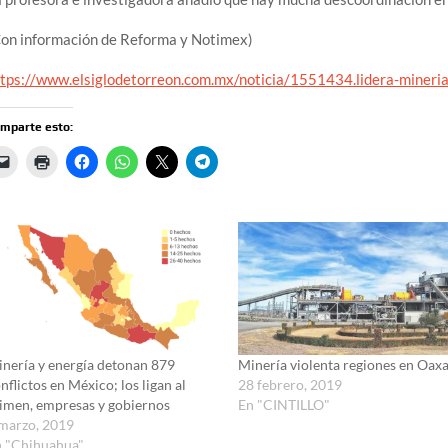
Con información de Reforma y Notimex)
tps://www.elsiglodetorreon.com.mx/noticia/1551434.lidera-mineria-
mparte esto:
nería y energía detonan 879
Minería violenta regiones en Oax
nflictos en México; los ligan al
28 febrero, 2019
imen, empresas y gobiernos
En "CINTILLO"
marzo, 2019
n "Chihuahua"