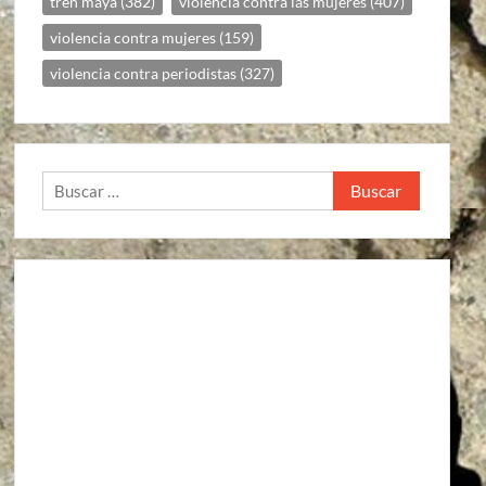
tren maya
(382)
violencia contra las mujeres
(407)
violencia contra mujeres
(159)
violencia contra periodistas
(327)
Buscar: