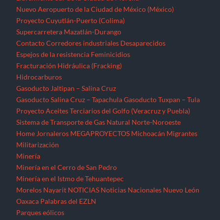
Nuevo Aeropuerto de la Ciudad de México (México)
Proyecto Cuyutlán-Puerto (Colima)
Supercarretera Mazatlán-Durango
Contacto
Corredores industriales
Desaparecidos
Espejos de la resistencia
Feminicidios
Fracturación Hidráulica (Fracking)
Hidrocarburos
Gasoducto Jaltipan – Salina Cruz
Gasoducto Salina Cruz – Tapachula
Gasoducto Tuxpan – Tula
Proyecto Aceites Terciarios del Golfo (Veracruz y Puebla)
Sistema de Transporte de Gas Natural Norte-Noroeste
Home
Jornaleros
MEGAPROYECTOS
Michoacán
Migrantes
Militarización
Minería
Minería en el Cerro de San Pedro
Minería en el Istmo de Tehuantepec
Morelos
Nayarit
NOTICIAS
Noticias Nacionales
Nuevo León
Oaxaca
Palabras del EZLN
Parques eólicos