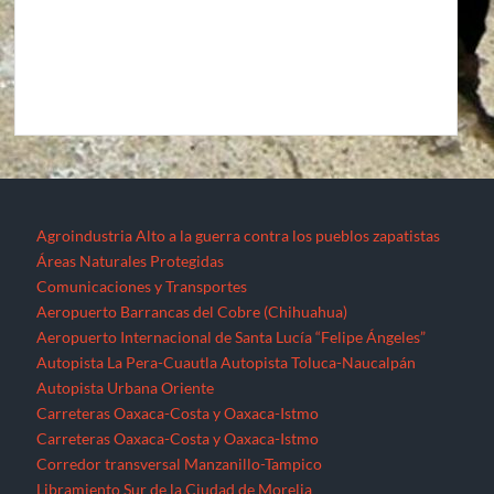
Agroindustria
Alto a la guerra contra los pueblos zapatistas
Áreas Naturales Protegidas
Comunicaciones y Transportes
Aeropuerto Barrancas del Cobre (Chihuahua)
Aeropuerto Internacional de Santa Lucía “Felipe Ángeles”
Autopista La Pera-Cuautla
Autopista Toluca-Naucalpán
Autopista Urbana Oriente
Carreteras Oaxaca-Costa y Oaxaca-Istmo
Carreteras Oaxaca-Costa y Oaxaca-Istmo
Corredor transversal Manzanillo-Tampico
Libramiento Sur de la Ciudad de Morelia