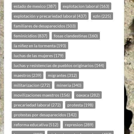
estado de mexico
(387)
explotacion laboral
(163)
explotación y precariedad laboral
(437)
ezln
(225)
familiares de desaparecidos
(503)
feminicidios
(837)
fosas clandestinas
(160)
la niñez en la tormenta
(193)
luchas de las mujeres
(179)
luchas y resistencias de pueblos originarios
(144)
maestros
(239)
migrantes
(312)
militarizacion
(272)
mineria
(340)
movilizaciones maestros
(156)
oaxaca
(282)
precariedad laboral
(272)
protesta
(198)
protestas por desaparecidos
(142)
reforma educativa
(512)
represion
(289)