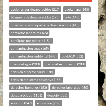
acciones por desaparecidos
(217)
ayotzinapa
(145)
búsqueda de desaparecidos
(593)
cnte
(148)
colectivos de búsqueda de desaparecidos
(413)
conflictos laborales
(465)
conflictos por mineria
(151)
contaminacion agua
(165)
contaminacion ambiental
(445)
covid-19
(532)
crisis del agua
(200)
crisis del sector salud
(280)
crisis en el sector salud
(378)
crisis en el sistema educativo
(158)
derechos humanos
(153)
derechos laborales
(480)
desaparecidos
(1131)
despojo
(355)
ecocidio
(147)
educacion
(209)