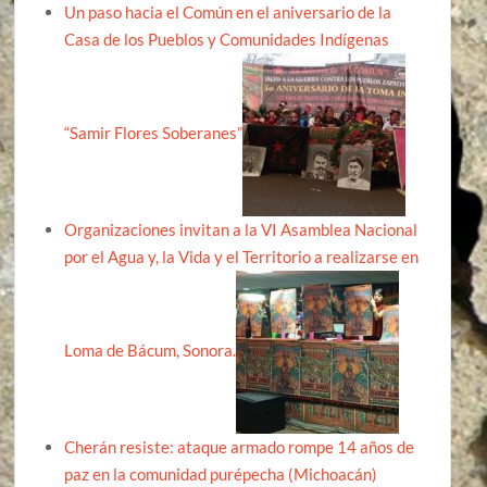
Un paso hacia el Común en el aniversario de la
Casa de los Pueblos y Comunidades Indígenas
“Samir Flores Soberanes”
Organizaciones invitan a la VI Asamblea Nacional
por el Agua y, la Vida y el Territorio a realizarse en
Loma de Bácum, Sonora.
Cherán resiste: ataque armado rompe 14 años de
paz en la comunidad purépecha (Michoacán)