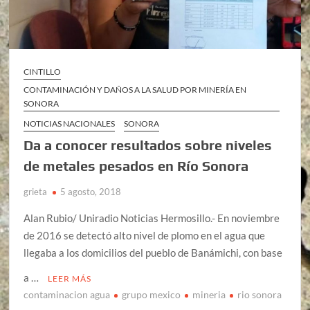
CINTILLO
CONTAMINACIÓN Y DAÑOS A LA SALUD POR MINERÍA EN
SONORA
NOTICIAS NACIONALES
SONORA
Da a conocer resultados sobre niveles
de metales pesados en Río Sonora
grieta
5 agosto, 2018
Alan Rubio/ Uniradio Noticias Hermosillo.- En noviembre
de 2016 se detectó alto nivel de plomo en el agua que
llegaba a los domicilios del pueblo de Banámichi, con base
a …
LEER MÁS
contaminacion agua
grupo mexico
mineria
rio sonora