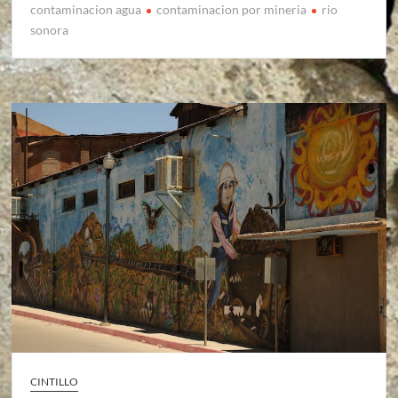
contaminacion agua
contaminacion por mineria
rio
sonora
CINTILLO