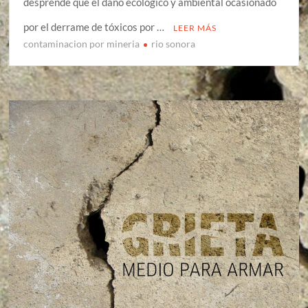
desprende que el daño ecológico y ambiental ocasionado
por el derrame de tóxicos por …
LEER MÁS
contaminacion por mineria
rio sonora