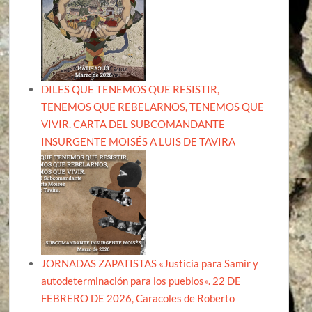
DILES QUE TENEMOS QUE RESISTIR,
TENEMOS QUE REBELARNOS, TENEMOS QUE
VIVIR. CARTA DEL SUBCOMANDANTE
INSURGENTE MOISÉS A LUIS DE TAVIRA
JORNADAS ZAPATISTAS «Justicia para Samir y
autodeterminación para los pueblos». 22 DE
FEBRERO DE 2026, Caracoles de Roberto