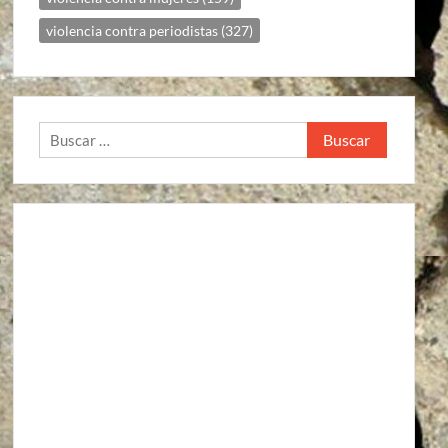
violencia contra periodistas
(327)
Buscar: