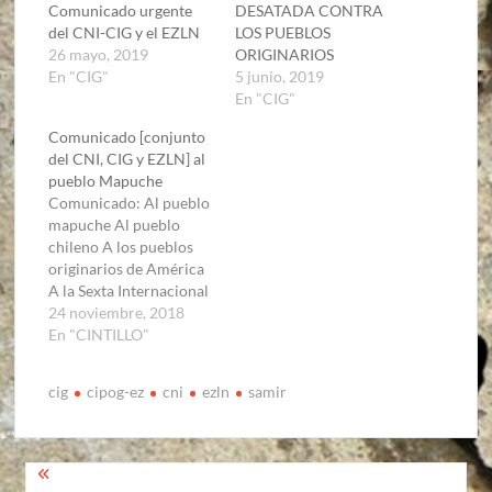
Comunicado urgente
DESATADA CONTRA
del CNI-CIG y el EZLN
LOS PUEBLOS
26 mayo, 2019
ORIGINARIOS
En "CIG"
5 junio, 2019
En "CIG"
Comunicado [conjunto
del CNI, CIG y EZLN] al
pueblo Mapuche
Comunicado: Al pueblo
mapuche Al pueblo
chileno A los pueblos
originarios de América
A la Sexta Internacional
Hermanos y hermanas
24 noviembre, 2018
del digno pueblo
En "CINTILLO"
mapuche, Los pueblos,
naciones, tribus y
cig
cipog-ez
cni
ezln
samir
barrios que
conformamos el
Congreso Nacional
Indígena, el Concejo
Navegación
Indígena de Gobierno y