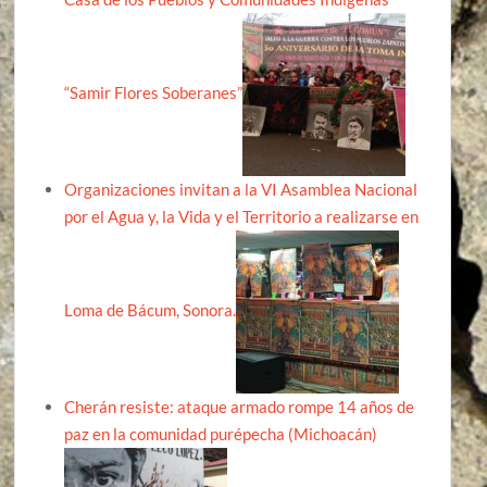
“Samir Flores Soberanes”
Organizaciones invitan a la VI Asamblea Nacional
por el Agua y, la Vida y el Territorio a realizarse en
Loma de Bácum, Sonora.
Cherán resiste: ataque armado rompe 14 años de
paz en la comunidad purépecha (Michoacán)