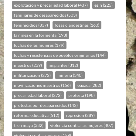
explotación y precariedad laboral
(437)
ezln
(225)
familiares de desaparecidos
(503)
feminicidios
(837)
fosas clandestinas
(160)
la niñez en la tormenta
(193)
luchas de las mujeres
(179)
luchas y resistencias de pueblos originarios
(144)
maestros
(239)
migrantes
(312)
militarizacion
(272)
mineria
(340)
movilizaciones maestros
(156)
oaxaca
(282)
precariedad laboral
(272)
protesta
(198)
protestas por desaparecidos
(142)
reforma educativa
(512)
represion
(289)
tren maya
(382)
violencia contra las mujeres
(407)
violencia contra mujeres
(159)