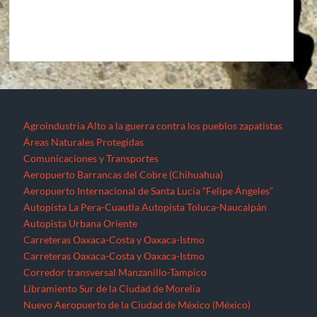
Agroindustria
Alto a la guerra contra los pueblos zapatistas
Áreas Naturales Protegidas
Comunicaciones y Transportes
Aeropuerto Barrancas del Cobre (Chihuahua)
Aeropuerto Internacional de Santa Lucía “Felipe Ángeles”
Autopista La Pera-Cuautla
Autopista Toluca-Naucalpán
Autopista Urbana Oriente
Carreteras Oaxaca-Costa y Oaxaca-Istmo
Carreteras Oaxaca-Costa y Oaxaca-Istmo
Corredor transversal Manzanillo-Tampico
Libramiento Sur de la Ciudad de Morelia
Nuevo Aeropuerto de la Ciudad de México (México)