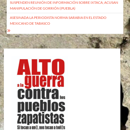
SUSPENDEN REUNIÓN DE INFORMACIÓN SOBRE IXTACA; ACUSAN
de
el EZLN abrazamos
MANIPULACIÓN DE GORRIÓN (PUEBLA)
solidariamente la
entradas
familia del compañero…
ASESINADA LA PERIODISTA NORMA SARABIA EN EL ESTADO
MEXICANO DE TABASCO