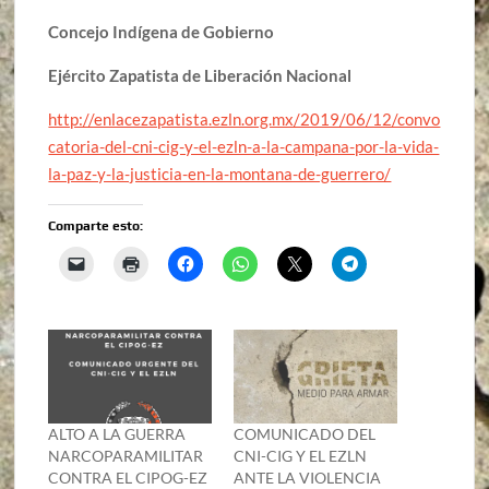
Concejo Indígena de Gobierno
Ejército Zapatista de Liberación Nacional
http://enlacezapatista.ezln.org.mx/2019/06/12/convo
catoria-del-cni-cig-y-el-ezln-a-la-campana-por-la-vida-
la-paz-y-la-justicia-en-la-montana-de-guerrero/
Comparte esto:
ALTO A LA GUERRA
COMUNICADO DEL
NARCOPARAMILITAR
CNI-CIG Y EL EZLN
CONTRA EL CIPOG-EZ
ANTE LA VIOLENCIA