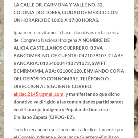
LA CALLE DR. CARMONA Y VALLE NO. 32,
COLONIA DOCTORES, CIUDAD DE MÉXICO CON
UN HORARIO DE 10:00 A 17:00 HORAS.
Igualmente invitamos a hacer donativos en la cuenta
del Congreso Nacional Indígena
A NOMBRE DE
ALICIA CASTELLANOS GUERRERO, BBVA
BANCOMER, NO. DE CUENTA: 0471079107, CLABE
BANCARIA: 012540004710791072, SWIFT
BCMRMXMM, ABA: 021000128, ENVIANDO COPIA
DEL DEPÓSITO CON NOMBRE,
TELÉFONO O
DIRECCIÓN AL SIGUIENTE CORREO:
aliciac.2145@gmail.com
; y manifestando que dicho
donativo va dirigido a las comunidades participantes
en el
Concejo Indígena y Popular de Guerrero–
Emiliano Zapata (CIPOG- EZ).
Todo lo recaudado será administrado directamente por
el Concejo Indígena y Popular de Guerrero–Emiliano