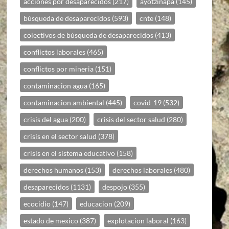
acciones por desaparecidos
(217)
ayotzinapa
(145)
búsqueda de desaparecidos
(593)
cnte
(148)
colectivos de búsqueda de desaparecidos
(413)
conflictos laborales
(465)
conflictos por mineria
(151)
contaminacion agua
(165)
contaminacion ambiental
(445)
covid-19
(532)
crisis del agua
(200)
crisis del sector salud
(280)
crisis en el sector salud
(378)
crisis en el sistema educativo
(158)
derechos humanos
(153)
derechos laborales
(480)
desaparecidos
(1131)
despojo
(355)
ecocidio
(147)
educacion
(209)
estado de mexico
(387)
explotacion laboral
(163)