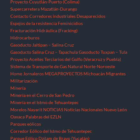
Proyecto Cuyutlán-Puerto (Colima)
Supercarretera Mazatlán-Durango
Contacto
Corredores industriales
Desaparecidos
Espejos de la resistencia
Feminicidios
Fracturación Hidráulica (Fracking)
Hidrocarburos
Gasoducto Jaltipan – Salina Cruz
Gasoducto Salina Cruz – Tapachula
Gasoducto Tuxpan – Tula
Proyecto Aceites Terciarios del Golfo (Veracruz y Puebla)
Sistema de Transporte de Gas Natural Norte-Noroeste
Home
Jornaleros
MEGAPROYECTOS
Michoacán
Migrantes
Militarización
Minería
Minería en el Cerro de San Pedro
Minería en el Istmo de Tehuantepec
Morelos
Nayarit
NOTICIAS
Noticias Nacionales
Nuevo León
Oaxaca
Palabras del EZLN
Parques eólicos
Corredor Eólico del Istmo de Tehuantepec
Parque Eólico Dzilam de Bravo (Yucatán)