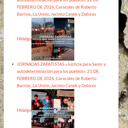
FEBRERO DE 2026, Caracoles de Roberto
Barrios, La Unión, Jacinto Canek y Dolores
Hidalgo
JORNADAS ZAPATISTAS «Justicia para Samir y
autodeterminación para los pueblos». 21 DE
FEBRERO DE 2026, Caracoles de Roberto
Barrios, La Unión, Jacinto Canek y Dolores
Hidalgo