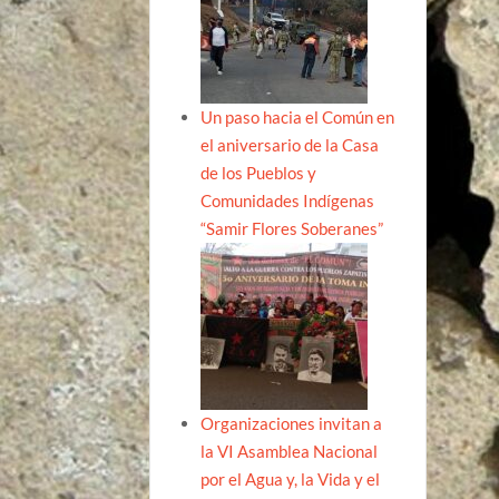
Un paso hacia el Común en
el aniversario de la Casa
de los Pueblos y
Comunidades Indígenas
“Samir Flores Soberanes”
Organizaciones invitan a
la VI Asamblea Nacional
por el Agua y, la Vida y el