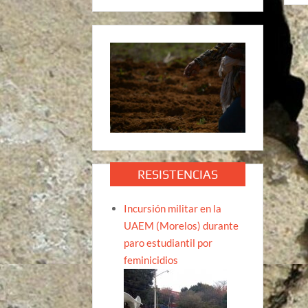
de
ent
RESISTENCIAS
Incursión militar en la
UAEM (Morelos) durante
paro estudiantil por
feminicidios