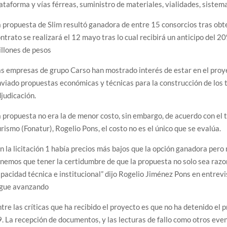
ataforma y vías férreas, suministro de materiales, vialidades, sistema
 propuesta de Slim resultó ganadora de entre 15 consorcios tras obt
ntrato se realizará el 12 mayo tras lo cual recibirá un anticipo del 
llones de pesos
s empresas de grupo Carso han mostrado interés de estar en el pro
viado propuestas económicas y técnicas para la construcción de los 
judicación.
 propuesta no era la de menor costo, sin embargo, de acuerdo con el 
rismo (Fonatur), Rogelio Pons, el costo no es el único que se evalúa.
n la licitación 1 había precios más bajos que la opción ganadora per
nemos que tener la certidumbre de que la propuesta no solo sea ra
pacidad técnica e institucional” dijo Rogelio Jiménez Pons en entrev
igue avanzando
tre las críticas que ha recibido el proyecto es que no ha detenido e
. La recepción de documentos, y las lecturas de fallo como otros eve