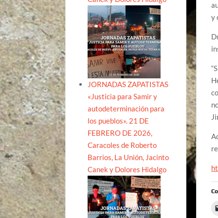
au
y 
Du
in
“S
He
JORNADAS ZAPATISTAS
co
«Justicia para Samir y
no
autodeterminación para
J
los pueblos». 21 DE
FEBRERO DE 2026,
Ad
Caracoles de Roberto
re
Barrios, La Unión, Jacinto
h
Canek y Dolores Hidalgo
Co