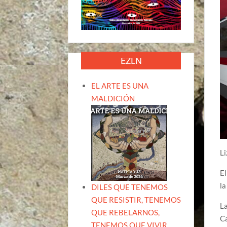
EZLN
EL ARTE ES UNA
MALDICIÓN
L
El
la
DILES QUE TENEMOS
QUE RESISTIR, TENEMOS
La
QUE REBELARNOS,
Ca
TENEMOS QUE VIVIR.