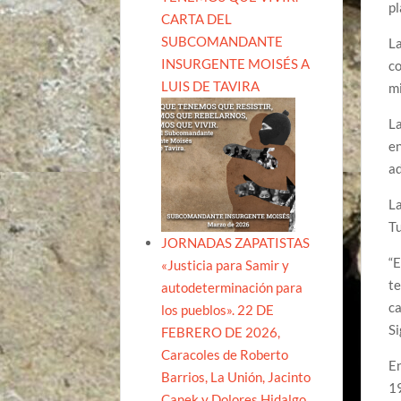
pl
CARTA DEL
SUBCOMANDANTE
La
INSURGENTE MOISÉS A
co
LUIS DE TAVIRA
mi
La
en
ad
La
Tu
JORNADAS ZAPATISTAS
“E
«Justicia para Samir y
te
autodeterminación para
ca
los pueblos». 22 DE
S
FEBRERO DE 2026,
Caracoles de Roberto
En
Barrios, La Unión, Jacinto
19
Canek y Dolores Hidalgo