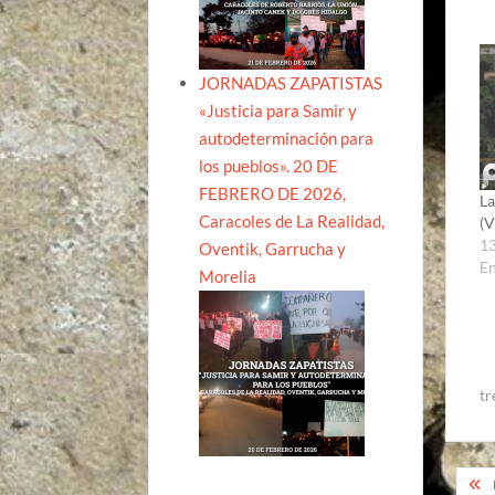
JORNADAS ZAPATISTAS
«Justicia para Samir y
autodeterminación para
los pueblos». 20 DE
FEBRERO DE 2026,
La
Caracoles de La Realidad,
(V
13
Oventik, Garrucha y
En
Morelia
tr
Na