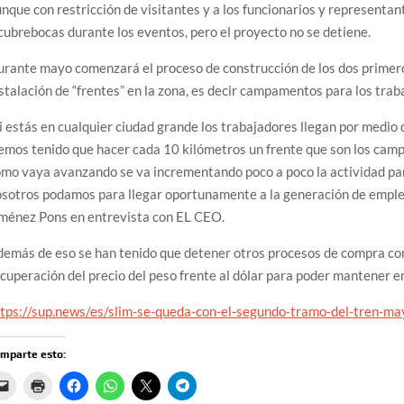
nque con restricción de visitantes y a los funcionarios y representa
cubrebocas durante los eventos, pero el proyecto no se detiene.
rante mayo comenzará el proceso de construcción de los dos primero
stalación de “frentes” en la zona, es decir campamentos para los trab
i estás en cualquier ciudad grande los trabajadores llegan por medio d
mos tenido que hacer cada 10 kilómetros un frente que son los cam
mo vaya avanzando se va incrementando poco a poco la actividad pa
sotros podamos para llegar oportunamente a la generación de empleo 
iménez Pons en entrevista con EL CEO.
emás de eso se han tenido que detener otros procesos de compra co
cuperación del precio del peso frente al dólar para poder mantener e
ttps://sup.news/es/slim-se-queda-con-el-segundo-tramo-del-tren-ma
mparte esto: