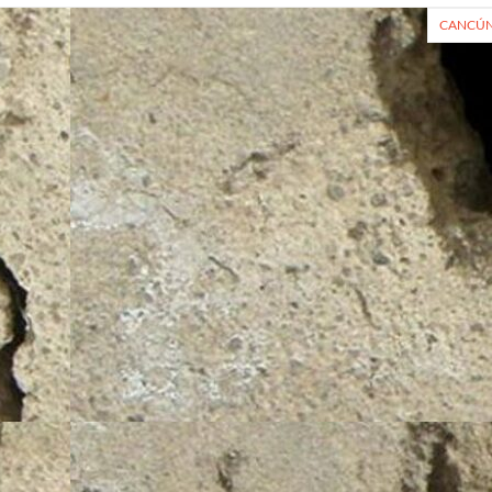
CANCÚN,
radas