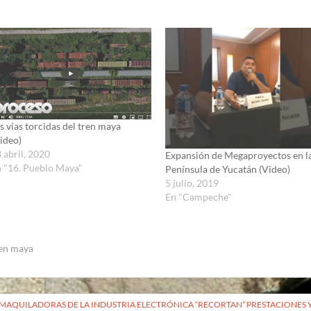
s vías torcidas del tren maya
ideo)
 abril, 2020
Expansión de Megaproyectos en l
 "16. Pueblo Maya"
Península de Yucatán (Video)
5 julio, 2019
En "Campeche"
en maya
vegación
MAQUILADORAS DE LA INDUSTRIA ELECTRÓNICA “RECORTAN” PRESTACIONES Y 