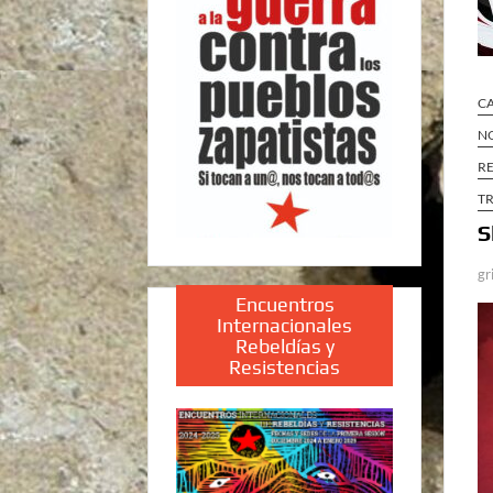
C
N
RE
T
S
gr
Encuentros
Internacionales
Rebeldías y
Resistencias