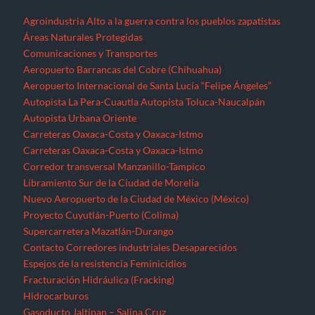
Agroindustria
Alto a la guerra contra los pueblos zapatistas
Áreas Naturales Protegidas
Comunicaciones y Transportes
Aeropuerto Barrancas del Cobre (Chihuahua)
Aeropuerto Internacional de Santa Lucía “Felipe Ángeles”
Autopista La Pera-Cuautla
Autopista Toluca-Naucalpán
Autopista Urbana Oriente
Carreteras Oaxaca-Costa y Oaxaca-Istmo
Carreteras Oaxaca-Costa y Oaxaca-Istmo
Corredor transversal Manzanillo-Tampico
Libramiento Sur de la Ciudad de Morelia
Nuevo Aeropuerto de la Ciudad de México (México)
Proyecto Cuyutlán-Puerto (Colima)
Supercarretera Mazatlán-Durango
Contacto
Corredores industriales
Desaparecidos
Espejos de la resistencia
Feminicidios
Fracturación Hidráulica (Fracking)
Hidrocarburos
Gasoducto Jaltipan – Salina Cruz