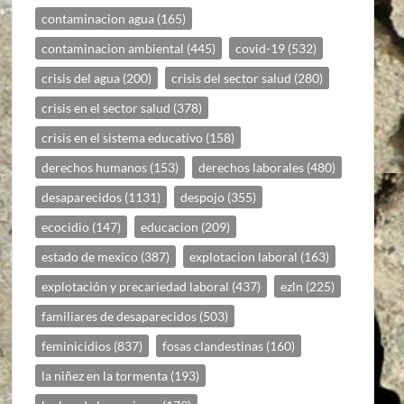
contaminacion agua
(165)
contaminacion ambiental
(445)
covid-19
(532)
crisis del agua
(200)
crisis del sector salud
(280)
crisis en el sector salud
(378)
crisis en el sistema educativo
(158)
derechos humanos
(153)
derechos laborales
(480)
desaparecidos
(1131)
despojo
(355)
ecocidio
(147)
educacion
(209)
estado de mexico
(387)
explotacion laboral
(163)
explotación y precariedad laboral
(437)
ezln
(225)
familiares de desaparecidos
(503)
feminicidios
(837)
fosas clandestinas
(160)
la niñez en la tormenta
(193)