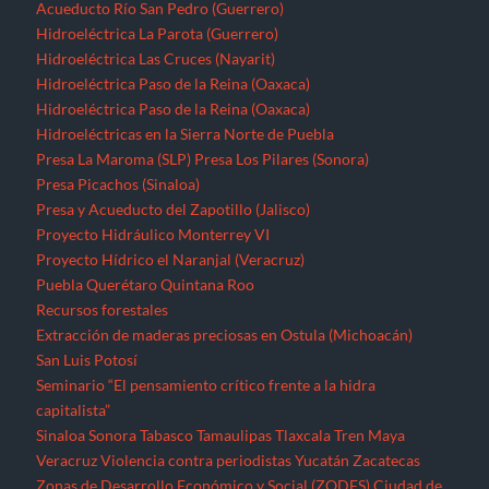
Acueducto Río San Pedro (Guerrero)
Hidroeléctrica La Parota (Guerrero)
Hidroeléctrica Las Cruces (Nayarit)
Hidroeléctrica Paso de la Reina (Oaxaca)
Hidroeléctrica Paso de la Reina (Oaxaca)
Hidroeléctricas en la Sierra Norte de Puebla
Presa La Maroma (SLP)
Presa Los Pilares (Sonora)
Presa Picachos (Sinaloa)
Presa y Acueducto del Zapotillo (Jalisco)
Proyecto Hidráulico Monterrey VI
Proyecto Hídrico el Naranjal (Veracruz)
Puebla
Querétaro
Quintana Roo
Recursos forestales
Extracción de maderas preciosas en Ostula (Michoacán)
San Luis Potosí
Seminario “El pensamiento crítico frente a la hidra
capitalista”
Sinaloa
Sonora
Tabasco
Tamaulipas
Tlaxcala
Tren Maya
Veracruz
Violencia contra periodistas
Yucatán
Zacatecas
Zonas de Desarrollo Económico y Social (ZODES) Ciudad de