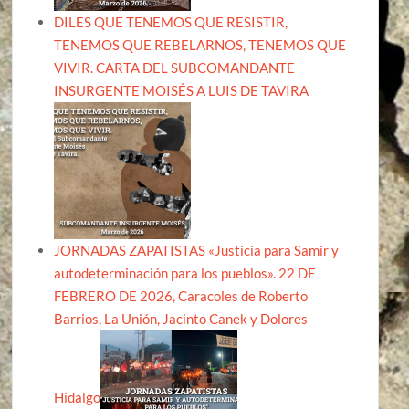
DILES QUE TENEMOS QUE RESISTIR,
TENEMOS QUE REBELARNOS, TENEMOS QUE
VIVIR. CARTA DEL SUBCOMANDANTE
INSURGENTE MOISÉS A LUIS DE TAVIRA
JORNADAS ZAPATISTAS «Justicia para Samir y
autodeterminación para los pueblos». 22 DE
FEBRERO DE 2026, Caracoles de Roberto
Barrios, La Unión, Jacinto Canek y Dolores
Hidalgo