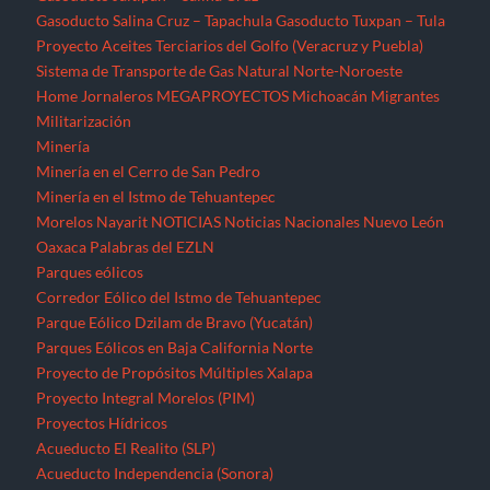
Gasoducto Salina Cruz – Tapachula
Gasoducto Tuxpan – Tula
Proyecto Aceites Terciarios del Golfo (Veracruz y Puebla)
Sistema de Transporte de Gas Natural Norte-Noroeste
Home
Jornaleros
MEGAPROYECTOS
Michoacán
Migrantes
Militarización
Minería
Minería en el Cerro de San Pedro
Minería en el Istmo de Tehuantepec
Morelos
Nayarit
NOTICIAS
Noticias Nacionales
Nuevo León
Oaxaca
Palabras del EZLN
Parques eólicos
Corredor Eólico del Istmo de Tehuantepec
Parque Eólico Dzilam de Bravo (Yucatán)
Parques Eólicos en Baja California Norte
Proyecto de Propósitos Múltiples Xalapa
Proyecto Integral Morelos (PIM)
Proyectos Hídricos
Acueducto El Realito (SLP)
Acueducto Independencia (Sonora)