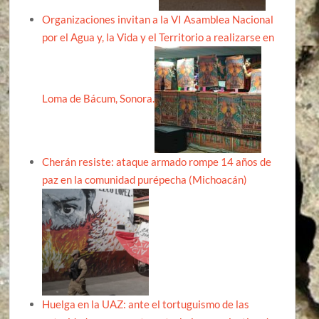
Organizaciones invitan a la VI Asamblea Nacional
por el Agua y, la Vida y el Territorio a realizarse en
Loma de Bácum, Sonora.
Cherán resiste: ataque armado rompe 14 años de
paz en la comunidad purépecha (Michoacán)
Huelga en la UAZ: ante el tortuguismo de las