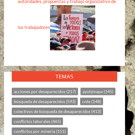
autoridades, propuestas y trabajo organizativo de
los trabajadores
TEMAS
acciones por desaparecidos
(217)
ayotzinapa
(145)
búsqueda de desaparecidos
(593)
cnte
(148)
colectivos de búsqueda de desaparecidos
(413)
conflictos laborales
(465)
conflictos por mineria
(151)