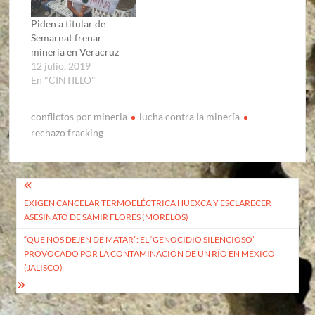
Piden a titular de
Semarnat frenar
minería en Veracruz
12 julio, 2019
En "CINTILLO"
conflictos por mineria
lucha contra la minería
rechazo fracking
Navegación
EXIGEN CANCELAR TERMOELÉCTRICA HUEXCA Y ESCLARECER
de
ASESINATO DE SAMIR FLORES (MORELOS)
entradas
“QUE NOS DEJEN DE MATAR”: EL ‘GENOCIDIO SILENCIOSO’
PROVOCADO POR LA CONTAMINACIÓN DE UN RÍO EN MÉXICO
(JALISCO)