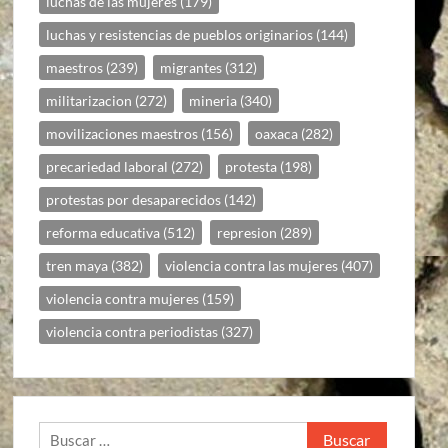
luchas de las mujeres
(179)
luchas y resistencias de pueblos originarios
(144)
maestros
(239)
migrantes
(312)
militarizacion
(272)
mineria
(340)
movilizaciones maestros
(156)
oaxaca
(282)
precariedad laboral
(272)
protesta
(198)
protestas por desaparecidos
(142)
reforma educativa
(512)
represion
(289)
tren maya
(382)
violencia contra las mujeres
(407)
violencia contra mujeres
(159)
violencia contra periodistas
(327)
Buscar: