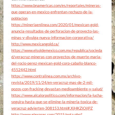
https://www.bnamericas.com/es/reportajes/mineras-
que-operan-en-mexico-enfrentan-rechazo-de-la-
poblacion
https://mineriaenlinea.com/2020/01/mexican-gold-
anuncia-resultados-de-perforacion-de-proyecto-las-
minas-y-divulga-nueva-informacion-corporativa/
http://www.mexicangold.ca/
https://www.elsoldemexico.com.mx/republica/socieda
d/veracruz-mineras-con-proyectos-de-muerte-maria-
del-rocio-perez-mexican-gold-corp-caballo-blanco-
4552442.html
https://www.contralinea.com.mx/archivo-
revista/2019/11/24/en-veracruz-mas-de-2-mil-
pozos-con-fracking-devastan-medioambiente-y-salud/
https://www.alcalorpolitico.com/informacion/la-lucha-
seguira-hasta-que-se-elimine-la-mineria-toxica-de-
veracruz-advierten-308153.html#.XjHKZiOjlPZ
http://www.elexpres.com/2015/nota.php?