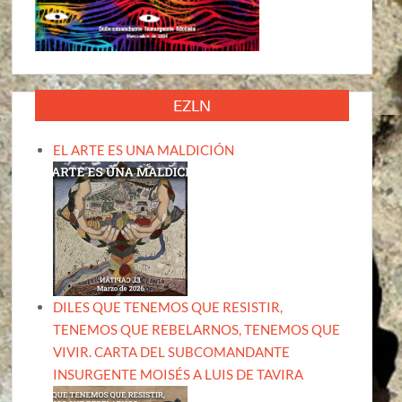
EZLN
EL ARTE ES UNA MALDICIÓN
DILES QUE TENEMOS QUE RESISTIR,
TENEMOS QUE REBELARNOS, TENEMOS QUE
VIVIR. CARTA DEL SUBCOMANDANTE
INSURGENTE MOISÉS A LUIS DE TAVIRA