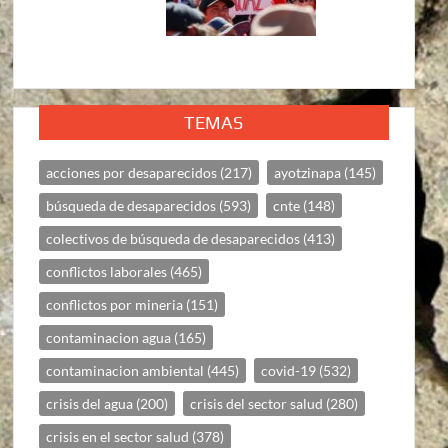
TEMAS
acciones por desaparecidos
(217)
ayotzinapa
(145)
búsqueda de desaparecidos
(593)
cnte
(148)
colectivos de búsqueda de desaparecidos
(413)
conflictos laborales
(465)
conflictos por mineria
(151)
contaminacion agua
(165)
contaminacion ambiental
(445)
covid-19
(532)
crisis del agua
(200)
crisis del sector salud
(280)
crisis en el sector salud
(378)