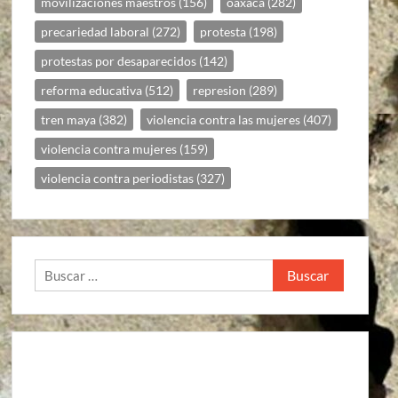
movilizaciones maestros
(156)
oaxaca
(282)
precariedad laboral
(272)
protesta
(198)
protestas por desaparecidos
(142)
reforma educativa
(512)
represion
(289)
tren maya
(382)
violencia contra las mujeres
(407)
violencia contra mujeres
(159)
violencia contra periodistas
(327)
Buscar: