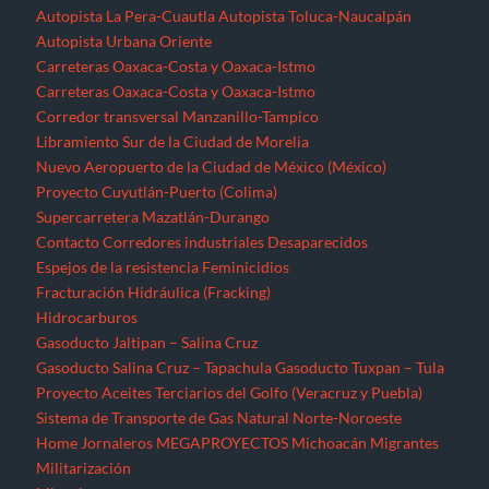
Autopista La Pera-Cuautla
Autopista Toluca-Naucalpán
Autopista Urbana Oriente
Carreteras Oaxaca-Costa y Oaxaca-Istmo
Carreteras Oaxaca-Costa y Oaxaca-Istmo
Corredor transversal Manzanillo-Tampico
Libramiento Sur de la Ciudad de Morelia
Nuevo Aeropuerto de la Ciudad de México (México)
Proyecto Cuyutlán-Puerto (Colima)
Supercarretera Mazatlán-Durango
Contacto
Corredores industriales
Desaparecidos
Espejos de la resistencia
Feminicidios
Fracturación Hidráulica (Fracking)
Hidrocarburos
Gasoducto Jaltipan – Salina Cruz
Gasoducto Salina Cruz – Tapachula
Gasoducto Tuxpan – Tula
Proyecto Aceites Terciarios del Golfo (Veracruz y Puebla)
Sistema de Transporte de Gas Natural Norte-Noroeste
Home
Jornaleros
MEGAPROYECTOS
Michoacán
Migrantes
Militarización