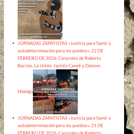
JORNADAS ZAPATISTAS «Justicia para Samir y
autodeterminación para los pueblos». 22 DE
FEBRERO DE 2026, Caracoles de Roberto
Barrios, La Unión, Jacinto Canek y Dolores
Hidalgo
JORNADAS ZAPATISTAS «Justicia para Samir y
autodeterminación para los pueblos». 21 DE
FEBRERO DE 2026, Caracoles de Roberto