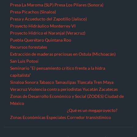
Presa La Maroma (SLP)
Presa Los Pilares (Sonora)
Presa Picachos (Sinaloa)
Presa y Acueducto del Zapotillo (Jalisco)
Proyecto Hidráulico Monterrey VI
Proyecto Hídrico el Naranjal (Veracruz)
Puebla
Querétaro
Quintana Roo
Recursos forestales
Extracción de maderas preciosas en Ostula (Michoacán)
San Luis Potosí
Seminario “El pensamiento crítico frente a la hidra
capitalista”
Sinaloa
Sonora
Tabasco
Tamaulipas
Tlaxcala
Tren Maya
Veracruz
Violencia contra periodistas
Yucatán
Zacatecas
Zonas de Desarrollo Económico y Social (ZODES) Ciudad de
México
¿Qué es un megaproyecto?
Zonas Económicas Especiales
Corredor transístimico