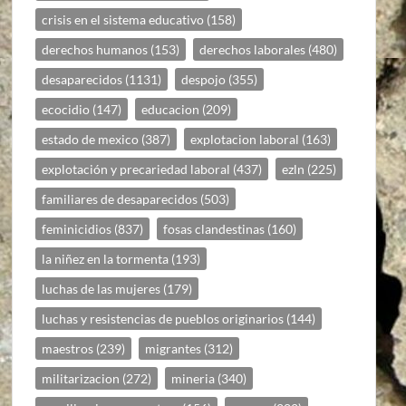
crisis en el sistema educativo
(158)
derechos humanos
(153)
derechos laborales
(480)
desaparecidos
(1131)
despojo
(355)
ecocidio
(147)
educacion
(209)
estado de mexico
(387)
explotacion laboral
(163)
explotación y precariedad laboral
(437)
ezln
(225)
familiares de desaparecidos
(503)
feminicidios
(837)
fosas clandestinas
(160)
la niñez en la tormenta
(193)
luchas de las mujeres
(179)
luchas y resistencias de pueblos originarios
(144)
maestros
(239)
migrantes
(312)
militarizacion
(272)
mineria
(340)