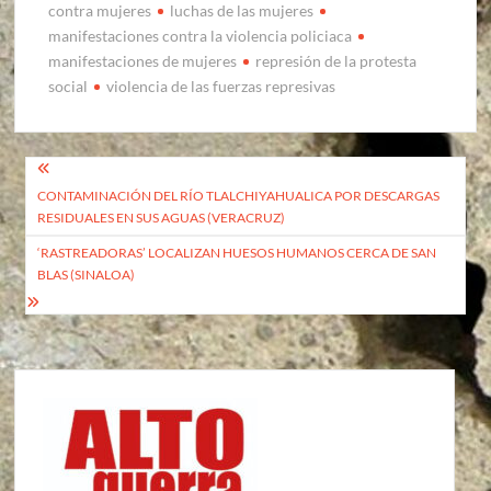
contra mujeres
luchas de las mujeres
manifestaciones contra la violencia policiaca
manifestaciones de mujeres
represión de la protesta
social
violencia de las fuerzas represivas
Navegación
CONTAMINACIÓN DEL RÍO TLALCHIYAHUALICA POR DESCARGAS
de
RESIDUALES EN SUS AGUAS (VERACRUZ)
entradas
‘RASTREADORAS’ LOCALIZAN HUESOS HUMANOS CERCA DE SAN
BLAS (SINALOA)