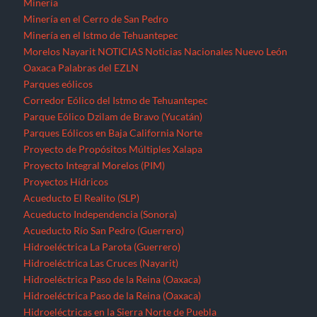
Minería
Minería en el Cerro de San Pedro
Minería en el Istmo de Tehuantepec
Morelos
Nayarit
NOTICIAS
Noticias Nacionales
Nuevo León
Oaxaca
Palabras del EZLN
Parques eólicos
Corredor Eólico del Istmo de Tehuantepec
Parque Eólico Dzilam de Bravo (Yucatán)
Parques Eólicos en Baja California Norte
Proyecto de Propósitos Múltiples Xalapa
Proyecto Integral Morelos (PIM)
Proyectos Hídricos
Acueducto El Realito (SLP)
Acueducto Independencia (Sonora)
Acueducto Río San Pedro (Guerrero)
Hidroeléctrica La Parota (Guerrero)
Hidroeléctrica Las Cruces (Nayarit)
Hidroeléctrica Paso de la Reina (Oaxaca)
Hidroeléctrica Paso de la Reina (Oaxaca)
Hidroeléctricas en la Sierra Norte de Puebla