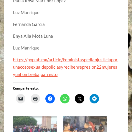
Paula Rosa Martínez López
Luz Manrique
Fernanda García
Enya Alia Mota Luna
Luz Manrique
https://poplab.mx/article/Feministaspedianjusticiapor
unacososexualdepoliciasyrecibenrepresion22mujeres
yunhombrebajoarresto
Comparte esto: