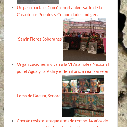
Un paso hacia el Común en el aniversario de la
Casa de los Pueblos y Comunidades Indígenas
“Samir Flores Soberanes”
Organizaciones invitan a la VI Asamblea Nacional
por el Agua y, la Vida y el Territorio a realizarse en
Loma de Bácum, Sonora.
Cherán resiste: ataque armado rompe 14 años de