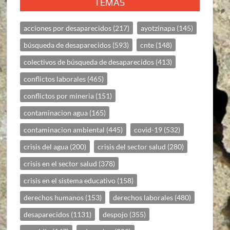
TEMAS
acciones por desaparecidos
(217)
ayotzinapa
(145)
búsqueda de desaparecidos
(593)
cnte
(148)
colectivos de búsqueda de desaparecidos
(413)
conflictos laborales
(465)
conflictos por mineria
(151)
contaminacion agua
(165)
contaminacion ambiental
(445)
covid-19
(532)
crisis del agua
(200)
crisis del sector salud
(280)
crisis en el sector salud
(378)
crisis en el sistema educativo
(158)
derechos humanos
(153)
derechos laborales
(480)
desaparecidos
(1131)
despojo
(355)