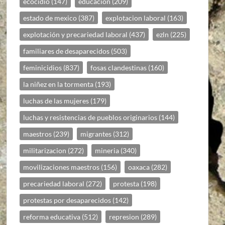
ecocidio
(147)
educacion
(209)
estado de mexico
(387)
explotacion laboral
(163)
explotación y precariedad laboral
(437)
ezln
(225)
familiares de desaparecidos
(503)
feminicidios
(837)
fosas clandestinas
(160)
la niñez en la tormenta
(193)
luchas de las mujeres
(179)
luchas y resistencias de pueblos originarios
(144)
maestros
(239)
migrantes
(312)
militarizacion
(272)
mineria
(340)
movilizaciones maestros
(156)
oaxaca
(282)
precariedad laboral
(272)
protesta
(198)
protestas por desaparecidos
(142)
reforma educativa
(512)
represion
(289)