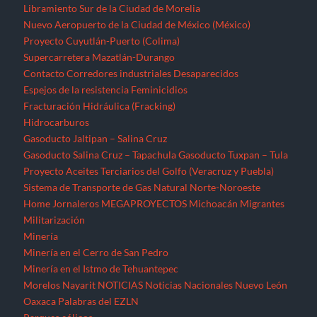
Libramiento Sur de la Ciudad de Morelia
Nuevo Aeropuerto de la Ciudad de México (México)
Proyecto Cuyutlán-Puerto (Colima)
Supercarretera Mazatlán-Durango
Contacto
Corredores industriales
Desaparecidos
Espejos de la resistencia
Feminicidios
Fracturación Hidráulica (Fracking)
Hidrocarburos
Gasoducto Jaltipan – Salina Cruz
Gasoducto Salina Cruz – Tapachula
Gasoducto Tuxpan – Tula
Proyecto Aceites Terciarios del Golfo (Veracruz y Puebla)
Sistema de Transporte de Gas Natural Norte-Noroeste
Home
Jornaleros
MEGAPROYECTOS
Michoacán
Migrantes
Militarización
Minería
Minería en el Cerro de San Pedro
Minería en el Istmo de Tehuantepec
Morelos
Nayarit
NOTICIAS
Noticias Nacionales
Nuevo León
Oaxaca
Palabras del EZLN