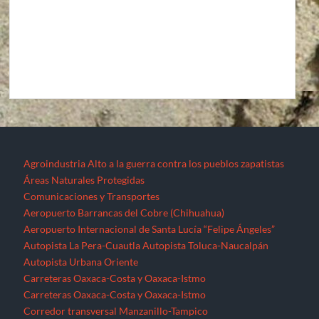
Agroindustria
Alto a la guerra contra los pueblos zapatistas
Áreas Naturales Protegidas
Comunicaciones y Transportes
Aeropuerto Barrancas del Cobre (Chihuahua)
Aeropuerto Internacional de Santa Lucía “Felipe Ángeles”
Autopista La Pera-Cuautla
Autopista Toluca-Naucalpán
Autopista Urbana Oriente
Carreteras Oaxaca-Costa y Oaxaca-Istmo
Carreteras Oaxaca-Costa y Oaxaca-Istmo
Corredor transversal Manzanillo-Tampico