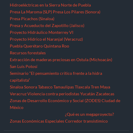
Hidroeléctricas en la Sierra Norte de Puebla
Presa La Maroma (SLP)
Presa Los Pilares (Sonora)
Presa Picachos (Sinaloa)
Presa y Acueducto del Zapotillo (Jalisco)
Proyecto Hidráulico Monterrey VI
Proyecto Hídrico el Naranjal (Veracruz)
Puebla
Querétaro
Quintana Roo
Recursos forestales
Extracción de maderas preciosas en Ostula (Michoacán)
San Luis Potosí
Seminario “El pensamiento crítico frente a la hidra
capitalista”
Sinaloa
Sonora
Tabasco
Tamaulipas
Tlaxcala
Tren Maya
Veracruz
Violencia contra periodistas
Yucatán
Zacatecas
Zonas de Desarrollo Económico y Social (ZODES) Ciudad de
México
¿Qué es un megaproyecto?
Zonas Económicas Especiales
Corredor transístimico