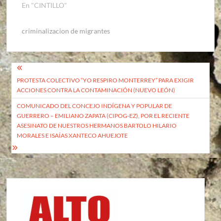
En "CINTILLO"
criminalizacion de migrantes
Navegación
PROTESTA COLECTIVO “YO RESPIRO MONTERREY” PARA EXIGIR
de
ACCIONES CONTRA LA CONTAMINACIÓN (NUEVO LEÓN)
entradas
COMUNICADO DEL CONCEJO INDÍGENA Y POPULAR DE
GUERRERO – EMILIANO ZAPATA (CIPOG-EZ), POR EL RECIENTE
ASESINATO DE NUESTROS HERMANOS BARTOLO HILARIO
MORALES E ISAÍAS XANTECO AHUEJOTE