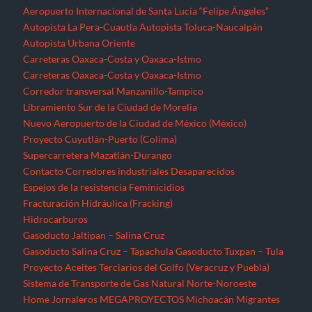
Aeropuerto Internacional de Santa Lucía “Felipe Ángeles”
Autopista La Pera-Cuautla
Autopista Toluca-Naucalpán
Autopista Urbana Oriente
Carreteras Oaxaca-Costa y Oaxaca-Istmo
Carreteras Oaxaca-Costa y Oaxaca-Istmo
Corredor transversal Manzanillo-Tampico
Libramiento Sur de la Ciudad de Morelia
Nuevo Aeropuerto de la Ciudad de México (México)
Proyecto Cuyutlán-Puerto (Colima)
Supercarretera Mazatlán-Durango
Contacto
Corredores industriales
Desaparecidos
Espejos de la resistencia
Feminicidios
Fracturación Hidráulica (Fracking)
Hidrocarburos
Gasoducto Jaltipan – Salina Cruz
Gasoducto Salina Cruz – Tapachula
Gasoducto Tuxpan – Tula
Proyecto Aceites Terciarios del Golfo (Veracruz y Puebla)
Sistema de Transporte de Gas Natural Norte-Noroeste
Home
Jornaleros
MEGAPROYECTOS
Michoacán
Migrantes