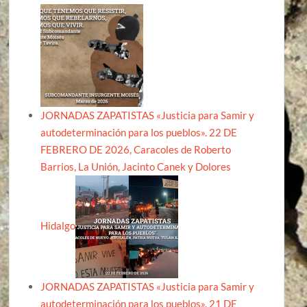
JORNADAS ZAPATISTAS «Justicia para Samir y
autodeterminación para los pueblos». 22 DE
FEBRERO DE 2026, Caracoles de Roberto
Barrios, La Unión, Jacinto Canek y Dolores
Hidalgo
JORNADAS ZAPATISTAS «Justicia para Samir y
autodeterminación para los pueblos». 21 DE