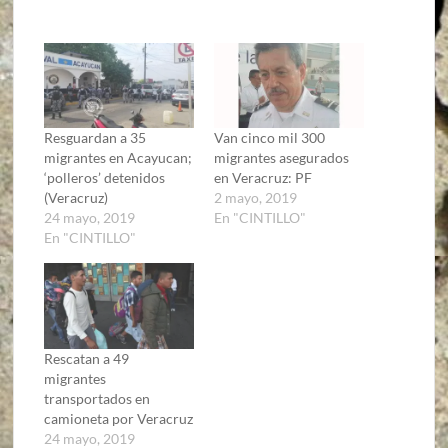
Resguardan a 35
Van cinco mil 300
migrantes en Acayucan;
migrantes asegurados
‘polleros’ detenidos
en Veracruz: PF
(Veracruz)
2 mayo, 2019
24 mayo, 2019
En "CINTILLO"
En "CINTILLO"
Rescatan a 49
migrantes
transportados en
camioneta por Veracruz
24 mayo, 2019