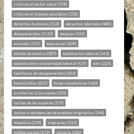
crisis en el sector salud
(378)
crisis en el sistema educativo
(158)
derechos humanos
(153)
derechos laborales
(480)
desaparecidos
(1131)
despojo
(355)
ecocidio
(147)
educacion
(209)
estado de mexico
(387)
explotacion laboral
(163)
explotación y precariedad laboral
(437)
ezln
(225)
familiares de desaparecidos
(503)
feminicidios
(837)
fosas clandestinas
(160)
la niñez en la tormenta
(193)
luchas de las mujeres
(179)
luchas y resistencias de pueblos originarios
(144)
maestros
(239)
migrantes
(312)
militarizacion
(272)
mineria
(340)