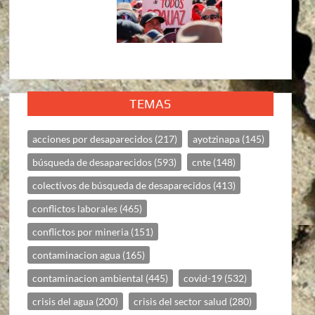
TEMAS
acciones por desaparecidos
(217)
ayotzinapa
(145)
búsqueda de desaparecidos
(593)
cnte
(148)
colectivos de búsqueda de desaparecidos
(413)
conflictos laborales
(465)
conflictos por mineria
(151)
contaminacion agua
(165)
contaminacion ambiental
(445)
covid-19
(532)
crisis del agua
(200)
crisis del sector salud
(280)