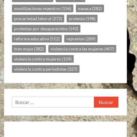
movilizaciones maestros
(156)
oaxaca
(282)
precariedad laboral
(272)
protesta
(198)
protestas por desaparecidos
(142)
reforma educativa
(512)
represion
(289)
tren maya
(382)
violencia contra las mujeres
(407)
violencia contra mujeres
(159)
violencia contra periodistas
(327)
Buscar: