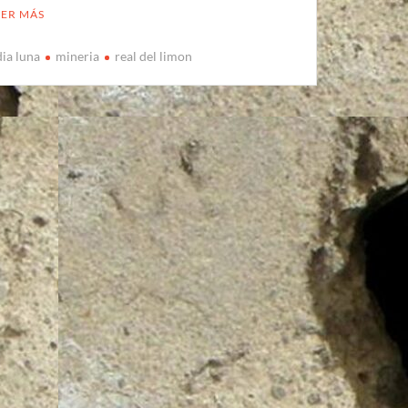
EER MÁS
ia luna
mineria
real del limon