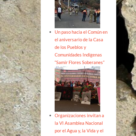
Un paso hacia el Común en
el aniversario de la Casa
de los Pueblos y
Comunidades Indígenas
“Samir Flores Soberanes”
Organizaciones invitan a
la VI Asamblea Nacional
por el Agua y, la Vida y el