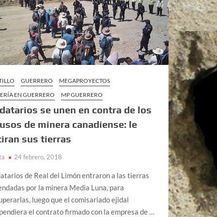
TILLO
GUERRERO
MEGAPROYECTOS
ERÍA EN GUERRERO
MP GUERRERO
idatarios se unen en contra de los
usos de minera canadiense: le
tiran sus tierras
ta
24 febrero, 2018
datarios de Real del Limón entraron a las tierras
endadas por la minera Media Luna, para
uperarlas, luego que el comisariado ejidal
pendiera el contrato firmado con la empresa de …