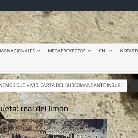
MAS NACIONALES
MEGAPROYECTOS
CNI
NOTAS D
UBCOMANDANTE INSURGENTE MOISÉS A LUIS DE TAVIRA
UBCOMANDANTE INSURGENTE MOISÉS A LUIS DE TAVIRA
queta:
real del limon