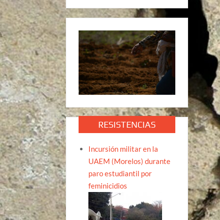
RESISTENCIAS
Incursión militar en la
UAEM (Morelos) durante
paro estudiantil por
feminicidios