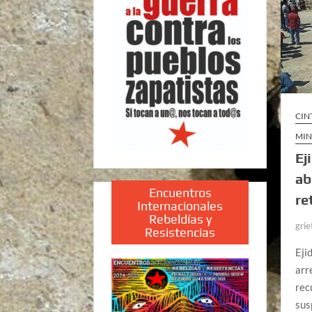
CIN
MIN
Ej
ab
Encuentros
re
Internacionales
Rebeldías y
grie
Resistencias
Eji
arr
rec
sus