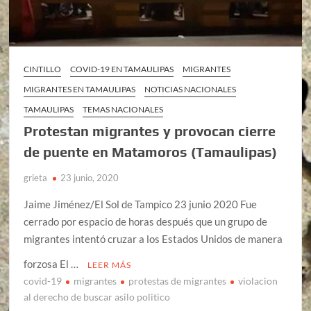
CINTILLO
COVID-19 EN TAMAULIPAS
MIGRANTES
MIGRANTES EN TAMAULIPAS
NOTICIAS NACIONALES
TAMAULIPAS
TEMAS NACIONALES
Protestan migrantes y provocan cierre
de puente en Matamoros (Tamaulipas)
grieta
23 junio, 2020
Jaime Jiménez/El Sol de Tampico 23 junio 2020 Fue
cerrado por espacio de horas después que un grupo de
migrantes intentó cruzar a los Estados Unidos de manera
forzosa El …
LEER MÁS
covid-19
migrantes
protestas de migrantes
violacion
al derecho de buscar asilo politico