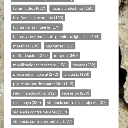
feminicidios
(837)
fosas clandestinas
(160)
la niñez en la tormenta
(193)
luchas de las mujeres
(179)
luchas y resistencias de pueblos originarios
(144)
maestros
(239)
migrantes
(312)
militarizacion
(272)
mineria
(340)
movilizaciones maestros
(156)
oaxaca
(282)
precariedad laboral
(272)
protesta
(198)
protestas por desaparecidos
(142)
reforma educativa
(512)
represion
(289)
tren maya
(382)
violencia contra las mujeres
(407)
violencia contra mujeres
(159)
violencia contra periodistas
(327)