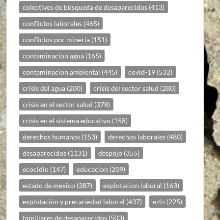
colectivos de búsqueda de desaparecidos
(413)
conflictos laborales
(465)
conflictos por mineria
(151)
contaminacion agua
(165)
contaminacion ambiental
(445)
covid-19
(532)
crisis del agua
(200)
crisis del sector salud
(280)
crisis en el sector salud
(378)
crisis en el sistema educativo
(158)
derechos humanos
(153)
derechos laborales
(480)
desaparecidos
(1131)
despojo
(355)
ecocidio
(147)
educacion
(209)
estado de mexico
(387)
explotacion laboral
(163)
explotación y precariedad laboral
(437)
ezln
(225)
familiares de desaparecidos
(503)