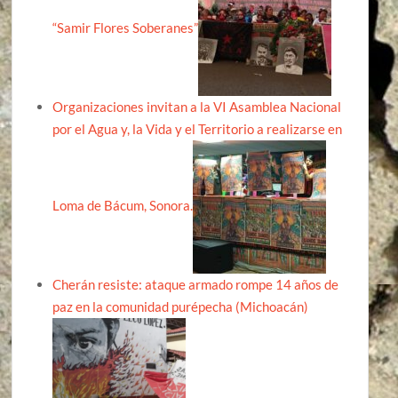
“Samir Flores Soberanes”
Organizaciones invitan a la VI Asamblea Nacional
por el Agua y, la Vida y el Territorio a realizarse en
Loma de Bácum, Sonora.
Cherán resiste: ataque armado rompe 14 años de
paz en la comunidad purépecha (Michoacán)