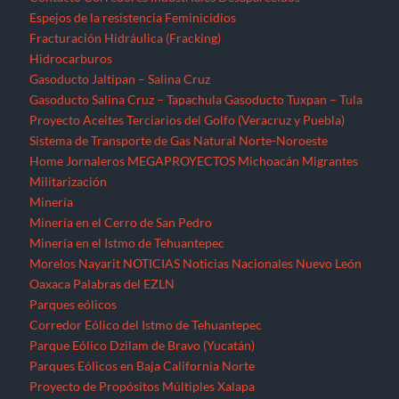
Espejos de la resistencia
Feminicidios
Fracturación Hidráulica (Fracking)
Hidrocarburos
Gasoducto Jaltipan – Salina Cruz
Gasoducto Salina Cruz – Tapachula
Gasoducto Tuxpan – Tula
Proyecto Aceites Terciarios del Golfo (Veracruz y Puebla)
Sistema de Transporte de Gas Natural Norte-Noroeste
Home
Jornaleros
MEGAPROYECTOS
Michoacán
Migrantes
Militarización
Minería
Minería en el Cerro de San Pedro
Minería en el Istmo de Tehuantepec
Morelos
Nayarit
NOTICIAS
Noticias Nacionales
Nuevo León
Oaxaca
Palabras del EZLN
Parques eólicos
Corredor Eólico del Istmo de Tehuantepec
Parque Eólico Dzilam de Bravo (Yucatán)
Parques Eólicos en Baja California Norte
Proyecto de Propósitos Múltiples Xalapa