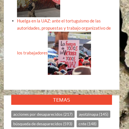
Huelga en la UAZ: ante el tortuguismo de las
autoridades, propuestas y trabajo organizativo de
los trabajadores
TEMAS
acciones por desaparecidos
(217)
ayotzinapa
(145)
búsqueda de desaparecidos
(593)
cnte
(148)