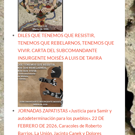
DILES QUE TENEMOS QUE RESISTIR,
TENEMOS QUE REBELARNOS, TENEMOS QUE
VIVIR. CARTA DEL SUBCOMANDANTE
INSURGENTE MOISÉS A LUIS DE TAVIRA
JORNADAS ZAPATISTAS «Justicia para Samir y
autodeterminación para los pueblos». 22 DE
FEBRERO DE 2026, Caracoles de Roberto
Barrios, La Unión, Jacinto Canek y Dolores