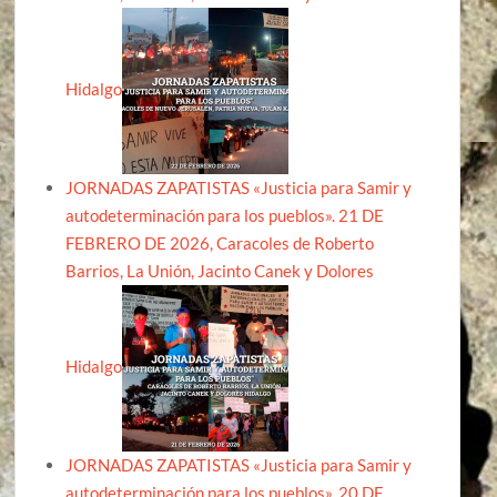
Hidalgo
JORNADAS ZAPATISTAS «Justicia para Samir y
autodeterminación para los pueblos». 21 DE
FEBRERO DE 2026, Caracoles de Roberto
Barrios, La Unión, Jacinto Canek y Dolores
Hidalgo
JORNADAS ZAPATISTAS «Justicia para Samir y
autodeterminación para los pueblos». 20 DE