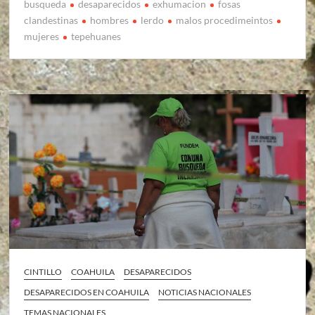
busqueda
desaparecidos
exhumacion
fosas
clandestinas
hombres
lerdo
malos procedimeintos
mujeres
tepehuanes
CINTILLO
COAHUILA
DESAPARECIDOS
DESAPARECIDOS EN COAHUILA
NOTICIAS NACIONALES
TEMAS NACIONALES