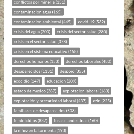
conflictos por mineria
(151)
contaminacion agua
(165)
contaminacion ambiental
(445)
covid-19
(532)
crisis del agua
(200)
crisis del sector salud
(280)
crisis en el sector salud
(378)
crisis en el sistema educativo
(158)
derechos humanos
(153)
derechos laborales
(480)
desaparecidos
(1131)
despojo
(355)
ecocidio
(147)
educacion
(209)
estado de mexico
(387)
explotacion laboral
(163)
explotación y precariedad laboral
(437)
ezln
(225)
familiares de desaparecidos
(503)
feminicidios
(837)
fosas clandestinas
(160)
la niñez en la tormenta
(193)