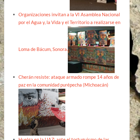
Organizaciones invitan a la VI Asamblea Nacional
por el Agua y, la Vida y el Territorio a realizarse en
Loma de Bácum, Sonora.
Cherán resiste: ataque armado rompe 14 años de
paz en la comunidad purépecha (Michoacán)
Huelga en la UAZ: ante el tortuguismo de las