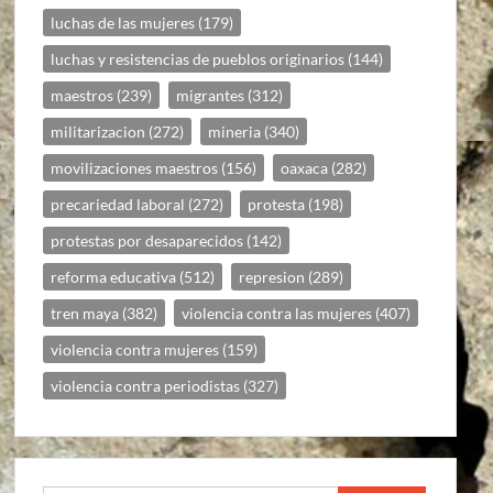
luchas de las mujeres
(179)
luchas y resistencias de pueblos originarios
(144)
maestros
(239)
migrantes
(312)
militarizacion
(272)
mineria
(340)
movilizaciones maestros
(156)
oaxaca
(282)
precariedad laboral
(272)
protesta
(198)
protestas por desaparecidos
(142)
reforma educativa
(512)
represion
(289)
tren maya
(382)
violencia contra las mujeres
(407)
violencia contra mujeres
(159)
violencia contra periodistas
(327)