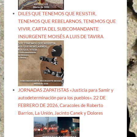
DILES QUE TENEMOS QUE RESISTIR,
TENEMOS QUE REBELARNOS, TENEMOS QUE
VIVIR. CARTA DEL SUBCOMANDANTE
INSURGENTE MOISÉS A LUIS DE TAVIRA
JORNADAS ZAPATISTAS «Justicia para Samir y
autodeterminación para los pueblos». 22 DE
FEBRERO DE 2026, Caracoles de Roberto
Barrios, La Unión, Jacinto Canek y Dolores