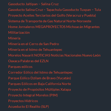
Gasoducto Jaltipan – Salina Cruz
Gasoducto Salina Cruz – Tapachula
Gasoducto Tuxpan – Tula
Proyecto Aceites Terciarios del Golfo (Veracruz y Puebla)
Sistema de Transporte de Gas Natural Norte-Noroeste
Home
Jornaleros
MEGAPROYECTOS
Michoacán
Migrantes
Militarización
Minería
Minería en el Cerro de San Pedro
Minería en el Istmo de Tehuantepec
Morelos
Nayarit
NOTICIAS
Noticias Nacionales
Nuevo León
Oaxaca
Palabras del EZLN
Parques eólicos
Corredor Eólico del Istmo de Tehuantepec
Parque Eólico Dzilam de Bravo (Yucatán)
Parques Eólicos en Baja California Norte
Proyecto de Propósitos Múltiples Xalapa
Proyecto Integral Morelos (PIM)
Proyectos Hídricos
Acueducto El Realito (SLP)