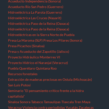
Acueducto Independencia (Sonora)
Acueducto Río San Pedro (Guerrero)
Hidroeléctrica La Parota (Guerrero)
Hidroeléctrica Las Cruces (Nayarit)
Hidroeléctrica Paso de la Reina (Oaxaca)
Hidroeléctrica Paso de la Reina (Oaxaca)
Hidroeléctricas en la Sierra Norte de Puebla
Presa La Maroma (SLP)
Presa Los Pilares (Sonora)
Presa Picachos (Sinaloa)
Presa y Acueducto del Zapotillo (Jalisco)
Proyecto Hidráulico Monterrey VI
Proyecto Hídrico el Naranjal (Veracruz)
Puebla
Querétaro
Quintana Roo
Recursos forestales
Extracción de maderas preciosas en Ostula (Michoacán)
San Luis Potosí
Seminario “El pensamiento crítico frente a la hidra
capitalista”
Sinaloa
Sonora
Tabasco
Tamaulipas
Tlaxcala
Tren Maya
Veracruz
Violencia contra periodistas
Yucatán
Zacatecas