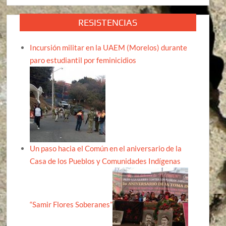
RESISTENCIAS
Incursión militar en la UAEM (Morelos) durante
paro estudiantil por feminicidios
Un paso hacia el Común en el aniversario de la
Casa de los Pueblos y Comunidades Indígenas
“Samir Flores Soberanes”