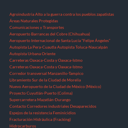
Agroindustria
Alto a la guerra contra los pueblos zapatistas
Áreas Naturales Protegidas
Comunicaciones y Transportes
Aeropuerto Barrancas del Cobre (Chihuahua)
Aeropuerto Internacional de Santa Lucía “Felipe Ángeles”
Autopista La Pera-Cuautla
Autopista Toluca-Naucalpán
Autopista Urbana Oriente
Carreteras Oaxaca-Costa y Oaxaca-Istmo
Carreteras Oaxaca-Costa y Oaxaca-Istmo
Corredor transversal Manzanillo-Tampico
Libramiento Sur de la Ciudad de Morelia
Nuevo Aeropuerto de la Ciudad de México (México)
Proyecto Cuyutlán-Puerto (Colima)
Supercarretera Mazatlán-Durango
Contacto
Corredores industriales
Desaparecidos
Espejos de la resistencia
Feminicidios
Fracturación Hidráulica (Fracking)
Hidrocarburos