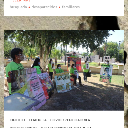
LEER MÁS
busqueda
desaparecidos
familiares
CINTILLO
COAHUILA
COVID-19 EN COAHUILA