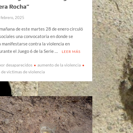
era Rocha”
 febrero, 2025
mañana de este martes 28 de enero circuló
sociales una convocatoria en donde se
a manifestarse contra la violencia en
urante el Juego 6 de la Serie …
LEER MÁS
por desaparecidos
aumento de la violencia
 de victimas de violencia