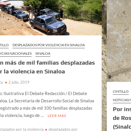
TILLO
DESPLAZADOS POR VIOLENCIA EN SINALOA
ICIAS NACIONALES
SINALOA
n más de mil familias desplazadas
r la violencia en Sinaloa
ta
2 julio, 2019
CINTILLO
o: Ilustrativa El Debate Redacción / El Debate
NOTICIAS
aloa. La Secretaría de Desarrollo Social de Sinaloa
registrado a más de mil 100 familias desplazadas
Por in
 la violencia, luego de …
LEER MÁS
de Ro
(Sinal
plazados por la violencia
desplazados por