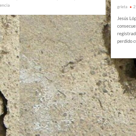
lencia
grieta
2
Jesús Lóp
consecuen
registrad
perdido 