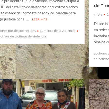
La presidenta Claudia Sheinbaum volvió a culpar a
de “fu
UU. del estallido de balaceras, secuestros y robos
ese estado del noroeste de México. Marcha para
grieta
1
gir justicia por el …
LEER MÁS
Desde la 
en redes 
iones por desaparecidos
aumento de la violencia
invitaba 
ectivos de victimas de violencia
Sinaloa d
acciones 
colectivos