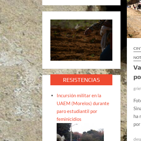
CIN
NOT
Va
po
RESISTENCIAS
grie
Incursión militar en la
Fot
UAEM (Morelos) durante
Sin
paro estudiantil por
ha 
feminicidios
por
des