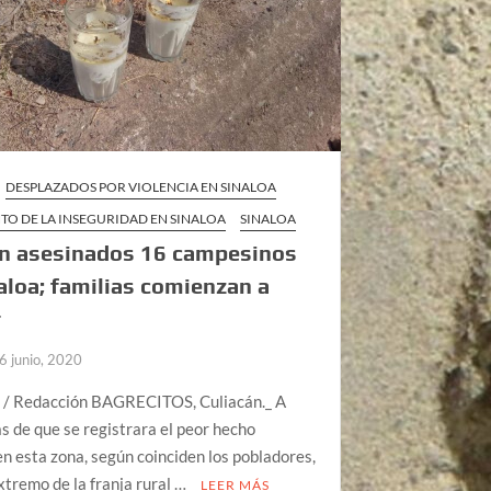
DESPLAZADOS POR VIOLENCIA EN SINALOA
TO DE LA INSEGURIDAD EN SINALOA
SINALOA
n asesinados 16 campesinos
aloa; familias comienzan a
r
6 junio, 2020
 / Redacción BAGRECITOS, Culiacán._ A
s de que se registrara el peor hecho
en esta zona, según coinciden los pobladores,
xtremo de la franja rural …
LEER MÁS