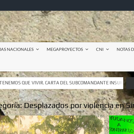
MAS NACIONALES
MEGAPROYECTOS
CNI
NOTAS D
L SUBCOMANDANTE INSURGENTE MOISÉS A LUIS DE TAVIRA
L SUBCOMANDANTE INSURGENTE MOISÉS A LUIS DE TAVIRA
egoría:
Desplazados por violencia en Si