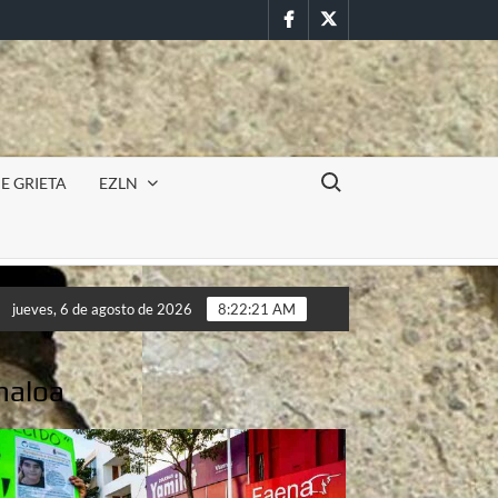
Facebook
Twitter
Buscar:
E GRIETA
EZLN
Incursión militar en la UAEM (Morelos) durante paro estudia
jueves, 6 de agosto de 2026
8:22:23 AM
Incursión militar en la UAEM (Morelos) durante paro estudia
naloa