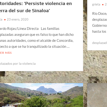
toridades: ‘Persiste violencia en
grieta
2
erra del sur de Sinaloa’
Rio Doce
desplazad
ta
23 enero, 2020
Gobierno 
ardo Rojas/Línea Directa Las familias
hasta lo
plazadas aseguran que es falso lo que han dicho
unas autoridades, como el alcalde de Concordia,
desplazad
pecto a que se ha tranquilizado la situación …
EER MÁS
plazados por la violencia