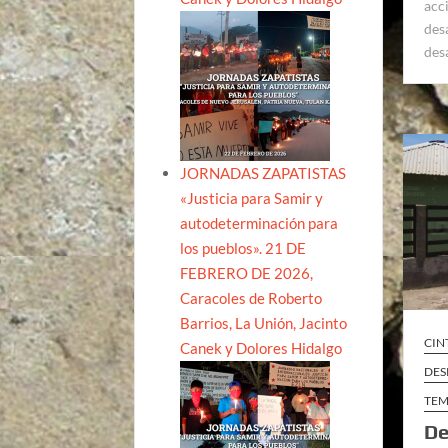
acc
des
des
JORNADAS ZAPATISTAS
«Justicia para Samir y
autodeterminación para
los pueblos». 21 DE
FEBRERO DE 2026,
Caracoles de Roberto
Barrios, La Unión, Jacinto
CIN
Canek y Dolores Hidalgo
DES
TEM
De