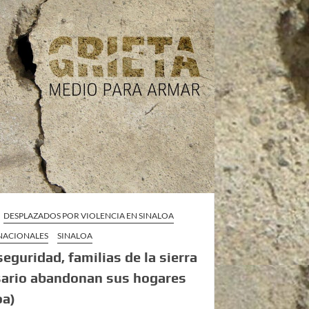
DESPLAZADOS POR VIOLENCIA EN SINALOA
 NACIONALES
SINALOA
seguridad, familias de la sierra
sario abandonan sus hogares
oa)