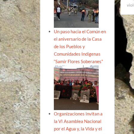
vio
Un paso hacia el Común en
el aniversario de la Casa
de los Pueblos y
Comunidades Indígenas
“Samir Flores Soberanes”
Organizaciones invitan a
la VI Asamblea Nacional
por el Agua y, la Vida y el