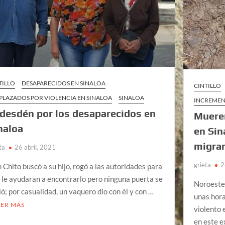
TILLO
DESAPARECIDOS EN SINALOA
CINTILLO
PLAZADOS POR VIOLENCIA EN SINALOA
SINALOA
INCREMEN
 desdén por los desaparecidos en
Muere
naloa
en Sin
migra
ta
26 abril, 2021
grieta
2
 Chito buscó a su hijo, rogó a las autoridades para
 le ayudaran a encontrarlo pero ninguna puerta se
Noroeste
ió; por casualidad, un vaquero dio con él y con …
unas hora
EER MÁS
violento 
en este e