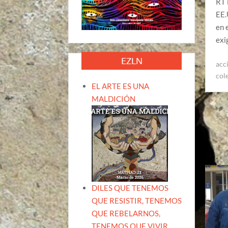
RT 
EE.
en 
exi
EZLN
acc
col
EL ARTE ES UNA
MALDICIÓN
DILES QUE TENEMOS
QUE RESISTIR, TENEMOS
QUE REBELARNOS,
TENEMOS QUE VIVIR.