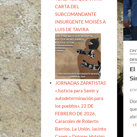
CARTA DEL
SUBCOMANDANTE
INSURGENTE MOISÉS A
LUIS DE TAVIRA
CIN
DES
El
Si
JORNADAS ZAPATISTAS
grie
«Justicia para Samir y
autodeterminación para
Don
los pueblos». 22 DE
que
FEBRERO DE 2026,
abr
Caracoles de Roberto
L
Barrios, La Unión, Jacinto
Canek y Dolores Hidalgo