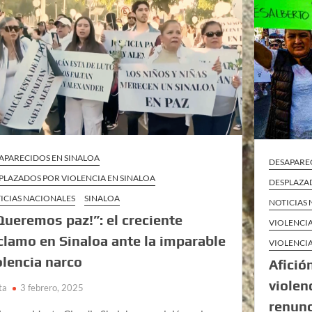
APARECIDOS EN SINALOA
DESAPARE
PLAZADOS POR VIOLENCIA EN SINALOA
DESPLAZA
ICIAS NACIONALES
SINALOA
NOTICIAS
Queremos paz!”: el creciente
VIOLENCIA
clamo en Sinaloa ante la imparable
VIOLENCIA
olencia narco
Afició
violen
ta
3 febrero, 2025
renunc