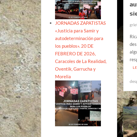
au
si
JORNADAS ZAPATISTAS
grie
«Justicia para Samir y
Ric
autodeterminación para
des
los pueblos». 20 DE
alg
FEBRERO DE 2026,
res
Caracoles de La Realidad,
L
Oventik, Garrucha y
Morelia
des