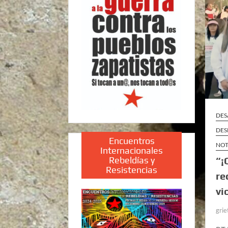
DES
DES
Encuentros
NOT
Internacionales
Rebeldías y
“¡
Resistencias
re
vi
grie