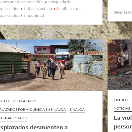
iones por desaparecidos
búsqueda de
aparecidos
falta de justicia
familiares de
desplazad
aparecidos
impunidad
CINTILLO
TILLO
DESPLAZADOS
NOTICIAS
PLAZADOS POR VIOLENCIA EN SINALOA
SINALOA
La vio
AS NACIONALES
person
splazados desmienten a