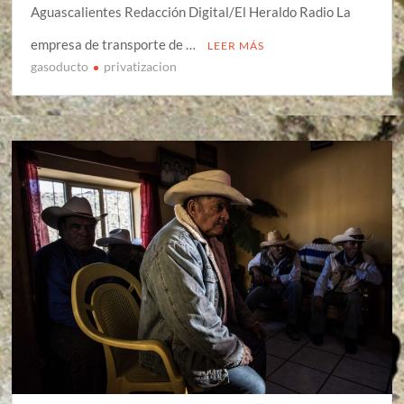
Aguascalientes Redacción Digital/El Heraldo Radio La
empresa de transporte de …
LEER MÁS
gasoducto
privatizacion