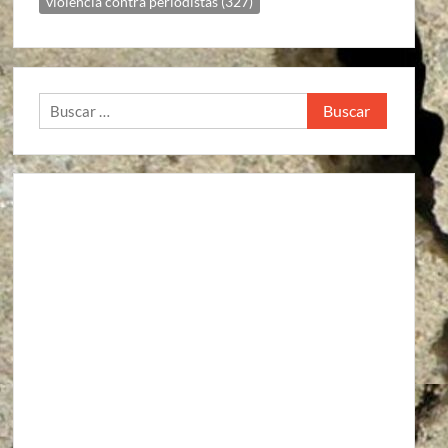
violencia contra periodistas
(327)
Buscar: