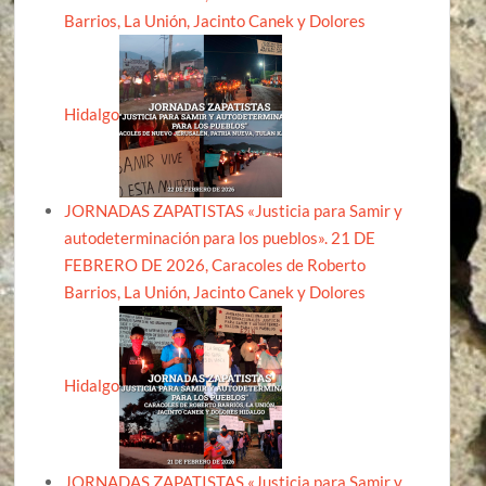
Barrios, La Unión, Jacinto Canek y Dolores
Hidalgo
JORNADAS ZAPATISTAS «Justicia para Samir y
autodeterminación para los pueblos». 21 DE
FEBRERO DE 2026, Caracoles de Roberto
Barrios, La Unión, Jacinto Canek y Dolores
Hidalgo
JORNADAS ZAPATISTAS «Justicia para Samir y