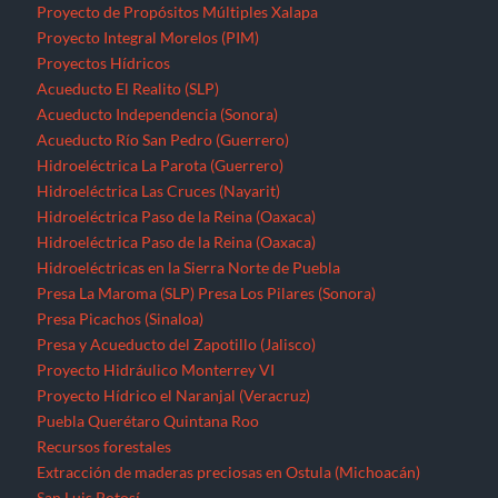
Proyecto de Propósitos Múltiples Xalapa
Proyecto Integral Morelos (PIM)
Proyectos Hídricos
Acueducto El Realito (SLP)
Acueducto Independencia (Sonora)
Acueducto Río San Pedro (Guerrero)
Hidroeléctrica La Parota (Guerrero)
Hidroeléctrica Las Cruces (Nayarit)
Hidroeléctrica Paso de la Reina (Oaxaca)
Hidroeléctrica Paso de la Reina (Oaxaca)
Hidroeléctricas en la Sierra Norte de Puebla
Presa La Maroma (SLP)
Presa Los Pilares (Sonora)
Presa Picachos (Sinaloa)
Presa y Acueducto del Zapotillo (Jalisco)
Proyecto Hidráulico Monterrey VI
Proyecto Hídrico el Naranjal (Veracruz)
Puebla
Querétaro
Quintana Roo
Recursos forestales
Extracción de maderas preciosas en Ostula (Michoacán)
San Luis Potosí