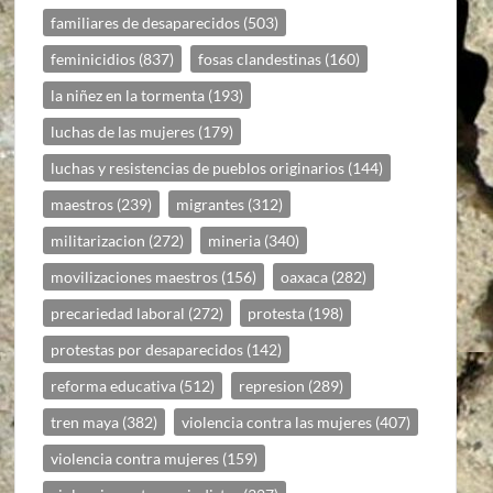
familiares de desaparecidos
(503)
feminicidios
(837)
fosas clandestinas
(160)
la niñez en la tormenta
(193)
luchas de las mujeres
(179)
luchas y resistencias de pueblos originarios
(144)
maestros
(239)
migrantes
(312)
militarizacion
(272)
mineria
(340)
movilizaciones maestros
(156)
oaxaca
(282)
precariedad laboral
(272)
protesta
(198)
protestas por desaparecidos
(142)
reforma educativa
(512)
represion
(289)
tren maya
(382)
violencia contra las mujeres
(407)
violencia contra mujeres
(159)