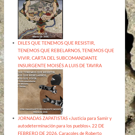
DILES QUE TENEMOS QUE RESISTIR,
TENEMOS QUE REBELARNOS, TENEMOS QUE
VIVIR. CARTA DEL SUBCOMANDANTE
INSURGENTE MOISÉS A LUIS DE TAVIRA
JORNADAS ZAPATISTAS «Justicia para Samir y
autodeterminación para los pueblos». 22 DE
FEBRERO DE 2026, Caracoles de Roberto