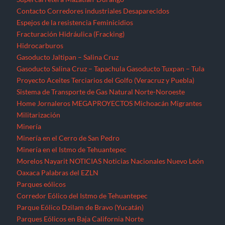
Contacto
Corredores industriales
Desaparecidos
Espejos de la resistencia
Feminicidios
Fracturación Hidráulica (Fracking)
Hidrocarburos
Gasoducto Jaltipan – Salina Cruz
Gasoducto Salina Cruz – Tapachula
Gasoducto Tuxpan – Tula
Proyecto Aceites Terciarios del Golfo (Veracruz y Puebla)
Sistema de Transporte de Gas Natural Norte-Noroeste
Home
Jornaleros
MEGAPROYECTOS
Michoacán
Migrantes
Militarización
Minería
Minería en el Cerro de San Pedro
Minería en el Istmo de Tehuantepec
Morelos
Nayarit
NOTICIAS
Noticias Nacionales
Nuevo León
Oaxaca
Palabras del EZLN
Parques eólicos
Corredor Eólico del Istmo de Tehuantepec
Parque Eólico Dzilam de Bravo (Yucatán)
Parques Eólicos en Baja California Norte