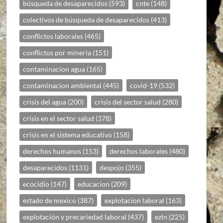
búsqueda de desaparecidos
(593)
cnte
(148)
colectivos de búsqueda de desaparecidos
(413)
conflictos laborales
(465)
conflictos por mineria
(151)
contaminacion agua
(165)
contaminacion ambiental
(445)
covid-19
(532)
crisis del agua
(200)
crisis del sector salud
(280)
crisis en el sector salud
(378)
crisis en el sistema educativo
(158)
derechos humanos
(153)
derechos laborales
(480)
desaparecidos
(1131)
despojo
(355)
ecocidio
(147)
educacion
(209)
estado de mexico
(387)
explotacion laboral
(163)
explotación y precariedad laboral
(437)
ezln
(225)