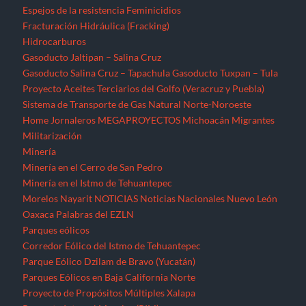
Espejos de la resistencia
Feminicidios
Fracturación Hidráulica (Fracking)
Hidrocarburos
Gasoducto Jaltipan – Salina Cruz
Gasoducto Salina Cruz – Tapachula
Gasoducto Tuxpan – Tula
Proyecto Aceites Terciarios del Golfo (Veracruz y Puebla)
Sistema de Transporte de Gas Natural Norte-Noroeste
Home
Jornaleros
MEGAPROYECTOS
Michoacán
Migrantes
Militarización
Minería
Minería en el Cerro de San Pedro
Minería en el Istmo de Tehuantepec
Morelos
Nayarit
NOTICIAS
Noticias Nacionales
Nuevo León
Oaxaca
Palabras del EZLN
Parques eólicos
Corredor Eólico del Istmo de Tehuantepec
Parque Eólico Dzilam de Bravo (Yucatán)
Parques Eólicos en Baja California Norte
Proyecto de Propósitos Múltiples Xalapa