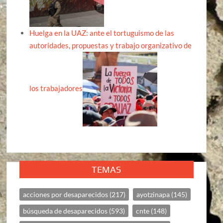
Huelga en la UAZ: ante el tortuguismo de las
autoridades, propuestas y trabajo organizativo de
los trabajadores
TEMAS
acciones por desaparecidos
(217)
ayotzinapa
(145)
búsqueda de desaparecidos
(593)
cnte
(148)