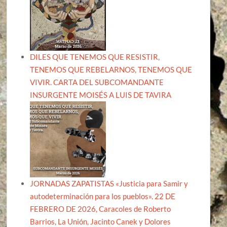
DILES QUE TENEMOS QUE RESISTIR,
TENEMOS QUE REBELARNOS, TENEMOS QUE
VIVIR. CARTA DEL SUBCOMANDANTE
INSURGENTE MOISÉS A LUIS DE TAVIRA
JORNADAS ZAPATISTAS «Justicia para Samir y
autodeterminación para los pueblos». 22 DE
FEBRERO DE 2026, Caracoles de Roberto
Barrios, La Unión, Jacinto Canek y Dolores