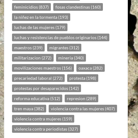
feminicidios
(837)
fosas clandestinas
(160)
la niñez en la tormenta
(193)
luchas de las mujeres
(179)
luchas y resistencias de pueblos originarios
(144)
maestros
(239)
migrantes
(312)
militarizacion
(272)
mineria
(340)
movilizaciones maestros
(156)
oaxaca
(282)
precariedad laboral
(272)
protesta
(198)
protestas por desaparecidos
(142)
reforma educativa
(512)
represion
(289)
tren maya
(382)
violencia contra las mujeres
(407)
violencia contra mujeres
(159)
violencia contra periodistas
(327)