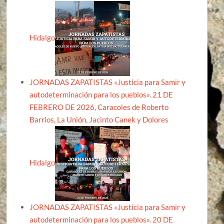
Hidalgo
JORNADAS ZAPATISTAS «Justicia para Samir y
autodeterminación para los pueblos». 21 DE
FEBRERO DE 2026, Caracoles de Roberto
Barrios, La Unión, Jacinto Canek y Dolores
Hidalgo
JORNADAS ZAPATISTAS «Justicia para Samir y
autodeterminación para los pueblos». 20 DE