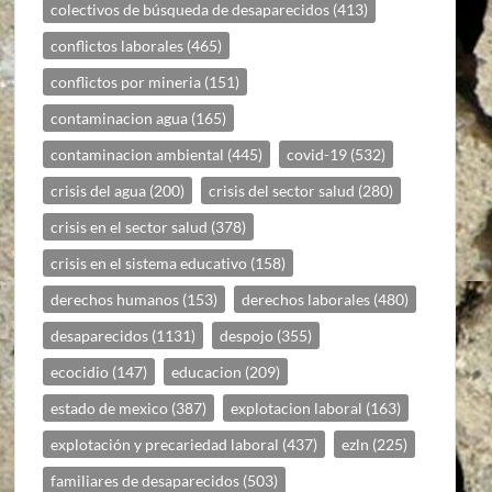
colectivos de búsqueda de desaparecidos
(413)
conflictos laborales
(465)
conflictos por mineria
(151)
contaminacion agua
(165)
contaminacion ambiental
(445)
covid-19
(532)
crisis del agua
(200)
crisis del sector salud
(280)
crisis en el sector salud
(378)
crisis en el sistema educativo
(158)
derechos humanos
(153)
derechos laborales
(480)
desaparecidos
(1131)
despojo
(355)
ecocidio
(147)
educacion
(209)
estado de mexico
(387)
explotacion laboral
(163)
explotación y precariedad laboral
(437)
ezln
(225)
familiares de desaparecidos
(503)