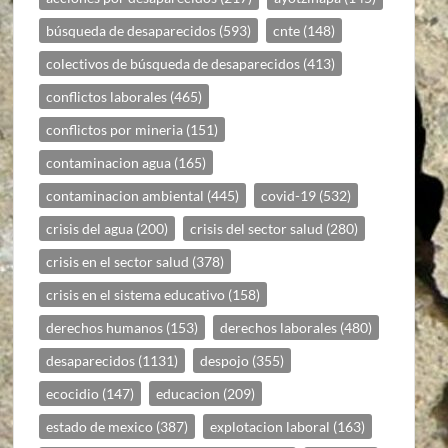
búsqueda de desaparecidos
(593)
cnte
(148)
colectivos de búsqueda de desaparecidos
(413)
conflictos laborales
(465)
conflictos por mineria
(151)
contaminacion agua
(165)
contaminacion ambiental
(445)
covid-19
(532)
crisis del agua
(200)
crisis del sector salud
(280)
crisis en el sector salud
(378)
crisis en el sistema educativo
(158)
derechos humanos
(153)
derechos laborales
(480)
desaparecidos
(1131)
despojo
(355)
ecocidio
(147)
educacion
(209)
estado de mexico
(387)
explotacion laboral
(163)