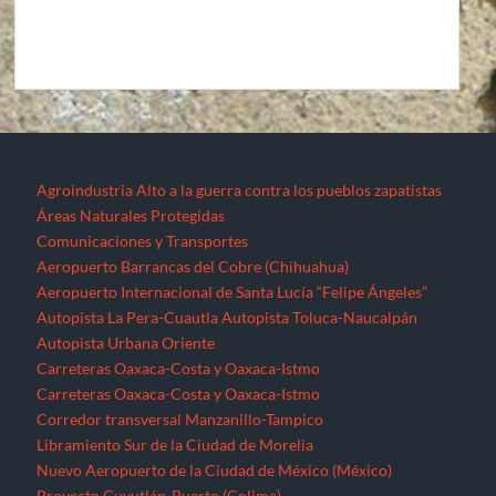
Aeropuerto Internacional de Santa Lucía “Felipe Ángeles”
Autopista La Pera-Cuautla
Autopista Toluca-Naucalpán
Autopista Urbana Oriente
Carreteras Oaxaca-Costa y Oaxaca-Istmo
Carreteras Oaxaca-Costa y Oaxaca-Istmo
Corredor transversal Manzanillo-Tampico
Libramiento Sur de la Ciudad de Morelia
Nuevo Aeropuerto de la Ciudad de México (México)
Proyecto Cuyutlán-Puerto (Colima)
Supercarretera Mazatlán-Durango
Contacto
Corredores industriales
Desaparecidos
Espejos de la resistencia
Feminicidios
Fracturación Hidráulica (Fracking)
Hidrocarburos
Gasoducto Jaltipan – Salina Cruz
Gasoducto Salina Cruz – Tapachula
Gasoducto Tuxpan – Tula
Proyecto Aceites Terciarios del Golfo (Veracruz y Puebla)
Sistema de Transporte de Gas Natural Norte-Noroeste
Home
Jornaleros
MEGAPROYECTOS
Michoacán
Migrantes
Militarización