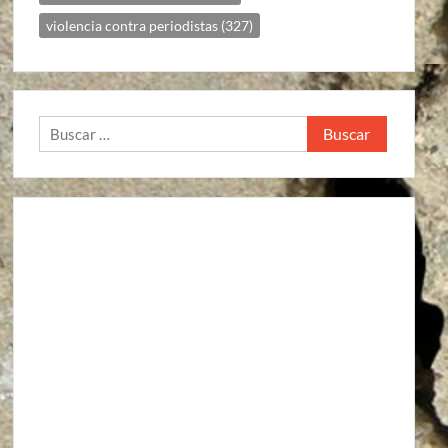
violencia contra periodistas
(327)
Buscar:
Agroindustria
Alto a la guerra contra los pueblos zapatistas
Áreas Naturales Protegidas
Comunicaciones y Transportes
Aeropuerto Barrancas del Cobre (Chihuahua)