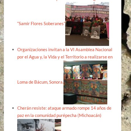
“Samir Flores Soberanes”
Organizaciones invitan a la VI Asamblea Nacional
por el Agua y, la Vida y el Territorio a realizarse en
Loma de Bácum, Sonora.
Cherán resiste: ataque armado rompe 14 años de
paz en la comunidad purépecha (Michoacán)