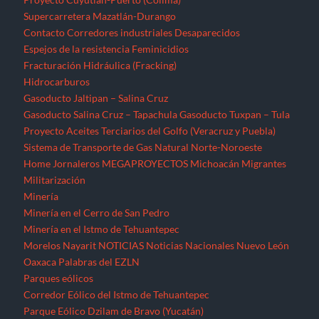
Minería
Minería en el Cerro de San Pedro
Minería en el Istmo de Tehuantepec
Morelos
Nayarit
NOTICIAS
Noticias Nacionales
Nuevo León
Oaxaca
Palabras del EZLN
Parques eólicos
Corredor Eólico del Istmo de Tehuantepec
Parque Eólico Dzilam de Bravo (Yucatán)
Parques Eólicos en Baja California Norte
Proyecto de Propósitos Múltiples Xalapa
Proyecto Integral Morelos (PIM)
Proyectos Hídricos
Acueducto El Realito (SLP)
Acueducto Independencia (Sonora)
Acueducto Río San Pedro (Guerrero)
Hidroeléctrica La Parota (Guerrero)
Hidroeléctrica Las Cruces (Nayarit)
Hidroeléctrica Paso de la Reina (Oaxaca)
Hidroeléctrica Paso de la Reina (Oaxaca)