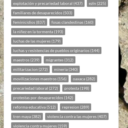
explotación y precariedad laboral
(437)
ezln
(225)
familiares de desaparecidos
(503)
feminicidios
(837)
fosas clandestinas
(160)
la niñez en la tormenta
(193)
luchas de las mujeres
(179)
luchas y resistencias de pueblos originarios
(144)
maestros
(239)
migrantes
(312)
militarizacion
(272)
mineria
(340)
movilizaciones maestros
(156)
oaxaca
(282)
precariedad laboral
(272)
protesta
(198)
protestas por desaparecidos
(142)
reforma educativa
(512)
represion
(289)
tren maya
(382)
violencia contra las mujeres
(407)
violencia contra mujeres
(159)