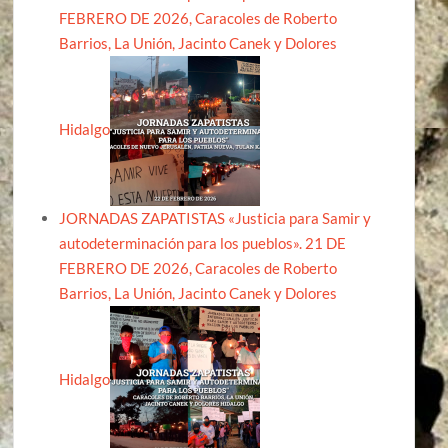
FEBRERO DE 2026, Caracoles de Roberto
Barrios, La Unión, Jacinto Canek y Dolores
Hidalgo
JORNADAS ZAPATISTAS «Justicia para Samir y
autodeterminación para los pueblos». 21 DE
FEBRERO DE 2026, Caracoles de Roberto
Barrios, La Unión, Jacinto Canek y Dolores
Hidalgo