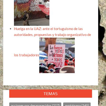
Huelga en la UAZ: ante el tortuguismo de las
autoridades, propuestas y trabajo organizativo de
los trabajadores
TEMAS
acciones por desaparecidos
(217)
ayotzinapa
(145)