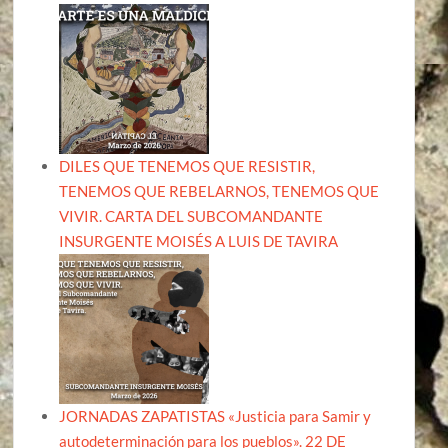
DILES QUE TENEMOS QUE RESISTIR,
TENEMOS QUE REBELARNOS, TENEMOS QUE
VIVIR. CARTA DEL SUBCOMANDANTE
INSURGENTE MOISÉS A LUIS DE TAVIRA
JORNADAS ZAPATISTAS «Justicia para Samir y
autodeterminación para los pueblos». 22 DE