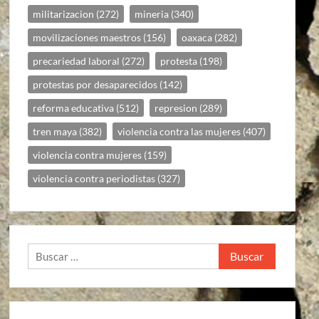
militarizacion
(272)
mineria
(340)
movilizaciones maestros
(156)
oaxaca
(282)
precariedad laboral
(272)
protesta
(198)
protestas por desaparecidos
(142)
reforma educativa
(512)
represion
(289)
tren maya
(382)
violencia contra las mujeres
(407)
violencia contra mujeres
(159)
violencia contra periodistas
(327)
Buscar: