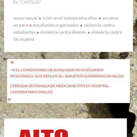
En "CINTILLO"
acoso sexual
crisis en el sistema educativo
escuelas
en paro
estudiantes organizados
violencia contra
estudiantes
violencia contra jóvenes
violencia contra
las mujeres
Navegación
«SI EL COMISIONADO DE BÚSQUEDA NO ESTÁ DANDO
de
RESULTADOS, QUE RENUNCIE», SABUESOS GUERRERAS (SINALOA)
entradas
CERRADA VENTANILLA DE MEDICAMENTOS EN HOSPITAL
UNIVERSITARIO (SALUD)