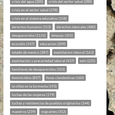
crisis del agua
(200)
crisis del sector salud
(280)
crisis en el sector salud
(378)
crisis en el sistema educativo
(158)
derechos humanos
(153)
derechos laborales
(480)
desaparecidos
(1131)
despojo
(355)
ecocidio
(147)
educacion
(209)
estado de mexico
(387)
explotacion laboral
(163)
explotación y precariedad laboral
(437)
ezln
(225)
familiares de desaparecidos
(503)
feminicidios
(837)
fosas clandestinas
(160)
la niñez en la tormenta
(193)
luchas de las mujeres
(179)
luchas y resistencias de pueblos originarios
(144)
maestros
(239)
migrantes
(312)