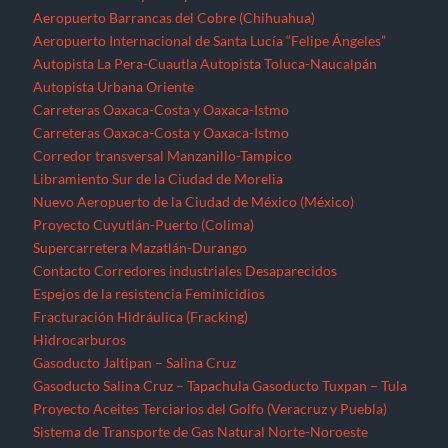
Aeropuerto Barrancas del Cobre (Chihuahua)
Aeropuerto Internacional de Santa Lucía “Felipe Ángeles”
Autopista La Pera-Cuautla
Autopista Toluca-Naucalpán
Autopista Urbana Oriente
Carreteras Oaxaca-Costa y Oaxaca-Istmo
Carreteras Oaxaca-Costa y Oaxaca-Istmo
Corredor transversal Manzanillo-Tampico
Libramiento Sur de la Ciudad de Morelia
Nuevo Aeropuerto de la Ciudad de México (México)
Proyecto Cuyutlán-Puerto (Colima)
Supercarretera Mazatlán-Durango
Contacto
Corredores industriales
Desaparecidos
Espejos de la resistencia
Feminicidios
Fracturación Hidráulica (Fracking)
Hidrocarburos
Gasoducto Jaltipan – Salina Cruz
Gasoducto Salina Cruz – Tapachula
Gasoducto Tuxpan – Tula
Proyecto Aceites Terciarios del Golfo (Veracruz y Puebla)
Sistema de Transporte de Gas Natural Norte-Noroeste