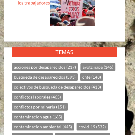
los trabajadores
TEMAS
acciones por desaparecidos
(217)
ayotzinapa
(145)
búsqueda de desaparecidos
(593)
cnte
(148)
colectivos de búsqueda de desaparecidos
(413)
conflictos laborales
(465)
conflictos por mineria
(151)
contaminacion agua
(165)
contaminacion ambiental
(445)
covid-19
(532)