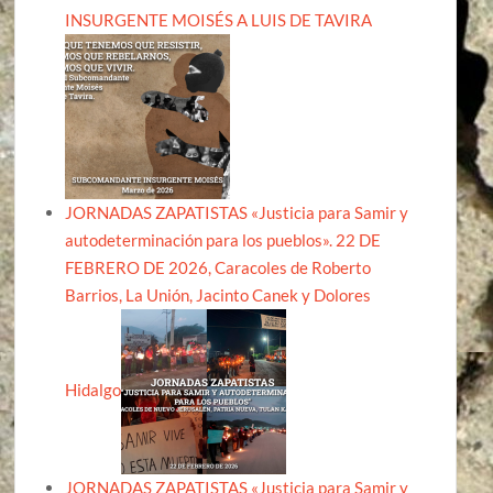
INSURGENTE MOISÉS A LUIS DE TAVIRA
JORNADAS ZAPATISTAS «Justicia para Samir y
autodeterminación para los pueblos». 22 DE
FEBRERO DE 2026, Caracoles de Roberto
Barrios, La Unión, Jacinto Canek y Dolores
Hidalgo
JORNADAS ZAPATISTAS «Justicia para Samir y