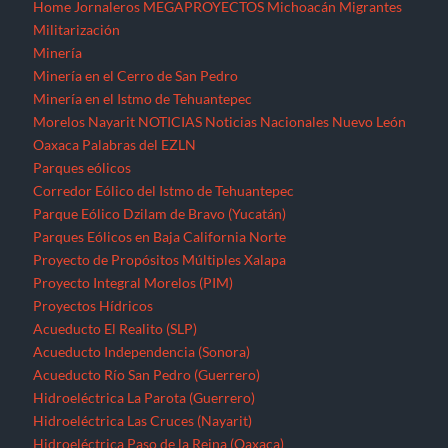
Home
Jornaleros
MEGAPROYECTOS
Michoacán
Migrantes
Militarización
Minería
Minería en el Cerro de San Pedro
Minería en el Istmo de Tehuantepec
Morelos
Nayarit
NOTICIAS
Noticias Nacionales
Nuevo León
Oaxaca
Palabras del EZLN
Parques eólicos
Corredor Eólico del Istmo de Tehuantepec
Parque Eólico Dzilam de Bravo (Yucatán)
Parques Eólicos en Baja California Norte
Proyecto de Propósitos Múltiples Xalapa
Proyecto Integral Morelos (PIM)
Proyectos Hídricos
Acueducto El Realito (SLP)
Acueducto Independencia (Sonora)
Acueducto Río San Pedro (Guerrero)
Hidroeléctrica La Parota (Guerrero)
Hidroeléctrica Las Cruces (Nayarit)
Hidroeléctrica Paso de la Reina (Oaxaca)