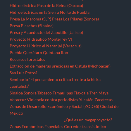
Hidroeléctrica Paso de la Reina (Oaxaca)
Hidroeléctricas en la Sierra Norte de Puebla
Presa La Maroma (SLP)
Presa Los Pilares (Sonora)
Presa Picachos (Sinaloa)
Presa y Acueducto del Zapotillo (Jalisco)
Proyecto Hidráulico Monterrey VI
Proyecto Hídrico el Naranjal (Veracruz)
Puebla
Querétaro
Quintana Roo
Recursos forestales
Extracción de maderas preciosas en Ostula (Michoacán)
San Luis Potosí
Seminario “El pensamiento crítico frente a la hidra
capitalista”
Sinaloa
Sonora
Tabasco
Tamaulipas
Tlaxcala
Tren Maya
Veracruz
Violencia contra periodistas
Yucatán
Zacatecas
Zonas de Desarrollo Económico y Social (ZODES) Ciudad de
México
¿Qué es un megaproyecto?
Zonas Económicas Especiales
Corredor transístimico