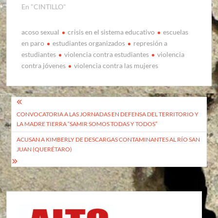
En "CINTILLO"
acoso sexual
crisis en el sistema educativo
escuelas
en paro
estudiantes organizados
represión a
estudiantes
violencia contra estudiantes
violencia
contra jóvenes
violencia contra las mujeres
Navegación
CONVOCATORIA A LAS JORNADAS EN DEFENSA DEL TERRITORIO Y
de
LA MADRE TIERRA “SAMIR SOMOS TODAS Y TODOS”
entradas
ACUSAN A KIMBERLY DE DESCARGAS CONTAMINANTES AL RÍO SAN
JUAN (QUERÉTARO)