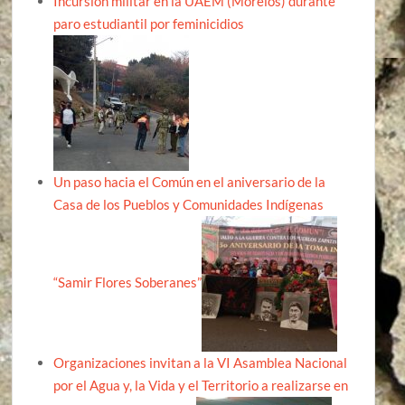
Incursión militar en la UAEM (Morelos) durante
paro estudiantil por feminicidios
Un paso hacia el Común en el aniversario de la
Casa de los Pueblos y Comunidades Indígenas
“Samir Flores Soberanes”
Organizaciones invitan a la VI Asamblea Nacional
por el Agua y, la Vida y el Territorio a realizarse en