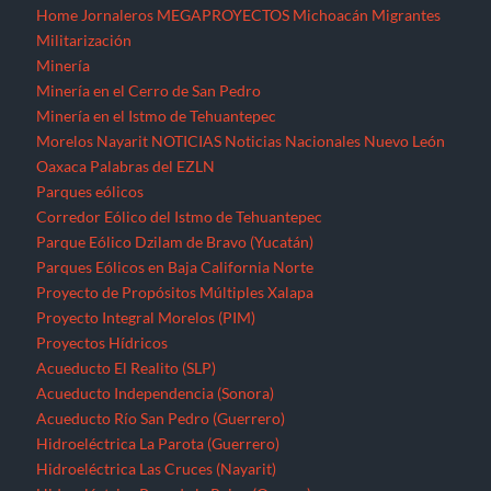
Home
Jornaleros
MEGAPROYECTOS
Michoacán
Migrantes
Militarización
Minería
Minería en el Cerro de San Pedro
Minería en el Istmo de Tehuantepec
Morelos
Nayarit
NOTICIAS
Noticias Nacionales
Nuevo León
Oaxaca
Palabras del EZLN
Parques eólicos
Corredor Eólico del Istmo de Tehuantepec
Parque Eólico Dzilam de Bravo (Yucatán)
Parques Eólicos en Baja California Norte
Proyecto de Propósitos Múltiples Xalapa
Proyecto Integral Morelos (PIM)
Proyectos Hídricos
Acueducto El Realito (SLP)
Acueducto Independencia (Sonora)
Acueducto Río San Pedro (Guerrero)
Hidroeléctrica La Parota (Guerrero)
Hidroeléctrica Las Cruces (Nayarit)