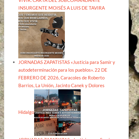
INSURGENTE MOISÉS A LUIS DE TAVIRA
JORNADAS ZAPATISTAS «Justicia para Samir y
autodeterminación para los pueblos». 22 DE
FEBRERO DE 2026, Caracoles de Roberto
Barrios, La Unión, Jacinto Canek y Dolores
Hidalgo