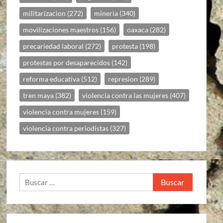
militarizacion
(272)
mineria
(340)
movilizaciones maestros
(156)
oaxaca
(282)
precariedad laboral
(272)
protesta
(198)
protestas por desaparecidos
(142)
reforma educativa
(512)
represion
(289)
tren maya
(382)
violencia contra las mujeres
(407)
violencia contra mujeres
(159)
violencia contra periodistas
(327)
Buscar: