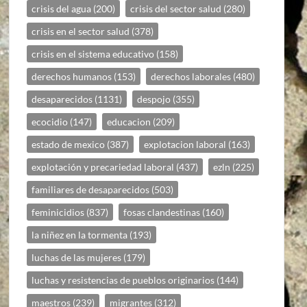
crisis del agua
(200)
crisis del sector salud
(280)
crisis en el sector salud
(378)
crisis en el sistema educativo
(158)
derechos humanos
(153)
derechos laborales
(480)
desaparecidos
(1131)
despojo
(355)
ecocidio
(147)
educacion
(209)
estado de mexico
(387)
explotacion laboral
(163)
explotación y precariedad laboral
(437)
ezln
(225)
familiares de desaparecidos
(503)
feminicidios
(837)
fosas clandestinas
(160)
la niñez en la tormenta
(193)
luchas de las mujeres
(179)
luchas y resistencias de pueblos originarios
(144)
maestros
(239)
migrantes
(312)