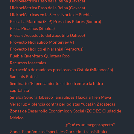
Hidroeléctrica Paso de la Reina (Oaxaca)
Hidroeléctrica Paso de la Reina (Oaxaca)
Hidroeléctricas en la Sierra Norte de Puebla
Presa La Maroma (SLP)
Presa Los Pilares (Sonora)
Presa Picachos (Sinaloa)
Presa y Acueducto del Zapotillo (Jalisco)
Proyecto Hidráulico Monterrey VI
Proyecto Hídrico el Naranjal (Veracruz)
Puebla
Querétaro
Quintana Roo
Recursos forestales
Extracción de maderas preciosas en Ostula (Michoacán)
San Luis Potosí
Seminario “El pensamiento crítico frente a la hidra
capitalista”
Sinaloa
Sonora
Tabasco
Tamaulipas
Tlaxcala
Tren Maya
Veracruz
Violencia contra periodistas
Yucatán
Zacatecas
Zonas de Desarrollo Económico y Social (ZODES) Ciudad de
México
¿Qué es un megaproyecto?
Zonas Económicas Especiales
Corredor transístimico