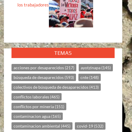
los trabajadores
TEMAS
acciones por desaparecidos
(217)
ayotzinapa
(145)
búsqueda de desaparecidos
(593)
cnte
(148)
colectivos de búsqueda de desaparecidos
(413)
conflictos laborales
(465)
conflictos por mineria
(151)
contaminacion agua
(165)
contaminacion ambiental
(445)
covid-19
(532)