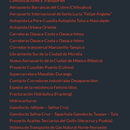
Comunicaciones y Transportes
Aeropuerto Barrancas del Cobre (Chihuahua)
Aeropuerto Internacional de Santa Lucía “Felipe Ángeles”
Autopista La Pera-Cuautla
Autopista Toluca-Naucalpán
Autopista Urbana Oriente
Carreteras Oaxaca-Costa y Oaxaca-Istmo
Carreteras Oaxaca-Costa y Oaxaca-Istmo
Corredor transversal Manzanillo-Tampico
Libramiento Sur de la Ciudad de Morelia
Nuevo Aeropuerto de la Ciudad de México (México)
Proyecto Cuyutlán-Puerto (Colima)
Supercarretera Mazatlán-Durango
Contacto
Corredores industriales
Desaparecidos
Espejos de la resistencia
Feminicidios
Fracturación Hidráulica (Fracking)
Hidrocarburos
Gasoducto Jaltipan – Salina Cruz
Gasoducto Salina Cruz – Tapachula
Gasoducto Tuxpan – Tula
Proyecto Aceites Terciarios del Golfo (Veracruz y Puebla)
Sistema de Transporte de Gas Natural Norte-Noroeste