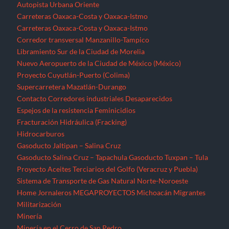
Autopista Urbana Oriente
Carreteras Oaxaca-Costa y Oaxaca-Istmo
Carreteras Oaxaca-Costa y Oaxaca-Istmo
Corredor transversal Manzanillo-Tampico
Libramiento Sur de la Ciudad de Morelia
Nuevo Aeropuerto de la Ciudad de México (México)
Proyecto Cuyutlán-Puerto (Colima)
Supercarretera Mazatlán-Durango
Contacto
Corredores industriales
Desaparecidos
Espejos de la resistencia
Feminicidios
Fracturación Hidráulica (Fracking)
Hidrocarburos
Gasoducto Jaltipan – Salina Cruz
Gasoducto Salina Cruz – Tapachula
Gasoducto Tuxpan – Tula
Proyecto Aceites Terciarios del Golfo (Veracruz y Puebla)
Sistema de Transporte de Gas Natural Norte-Noroeste
Home
Jornaleros
MEGAPROYECTOS
Michoacán
Migrantes
Militarización
Minería
Minería en el Cerro de San Pedro