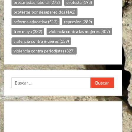
precariedad laboral
(272)
protesta
(198)
protestas por desaparecidos
(142)
reforma educativa
(512)
represion
(289)
tren maya
(382)
violencia contra las mujeres
(407)
violencia contra mujeres
(159)
violencia contra periodistas
(327)
Buscar: