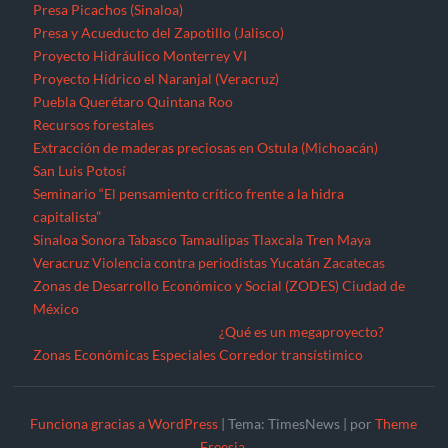
Presa Picachos (Sinaloa)
Presa y Acueducto del Zapotillo (Jalisco)
Proyecto Hidráulico Monterrey VI
Proyecto Hídrico el Naranjal (Veracruz)
Puebla
Querétaro
Quintana Roo
Recursos forestales
Extracción de maderas preciosas en Ostula (Michoacán)
San Luis Potosí
Seminario “El pensamiento crítico frente a la hidra
capitalista”
Sinaloa
Sonora
Tabasco
Tamaulipas
Tlaxcala
Tren Maya
Veracruz
Violencia contra periodistas
Yucatán
Zacatecas
Zonas de Desarrollo Económico y Social (ZODES) Ciudad de
México
¿Qué es un megaproyecto?
Zonas Económicas Especiales
Corredor transístimico
Funciona gracias a WordPress
|
Tema: TimesNews
|
por
Theme
Freesia
.