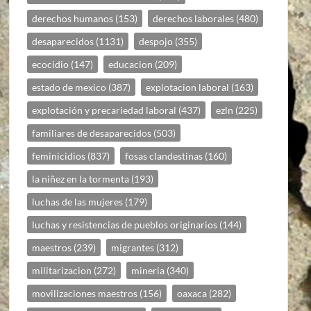
derechos humanos
(153)
derechos laborales
(480)
desaparecidos
(1131)
despojo
(355)
ecocidio
(147)
educacion
(209)
estado de mexico
(387)
explotacion laboral
(163)
explotación y precariedad laboral
(437)
ezln
(225)
familiares de desaparecidos
(503)
feminicidios
(837)
fosas clandestinas
(160)
la niñez en la tormenta
(193)
luchas de las mujeres
(179)
luchas y resistencias de pueblos originarios
(144)
maestros
(239)
migrantes
(312)
militarizacion
(272)
mineria
(340)
movilizaciones maestros
(156)
oaxaca
(282)