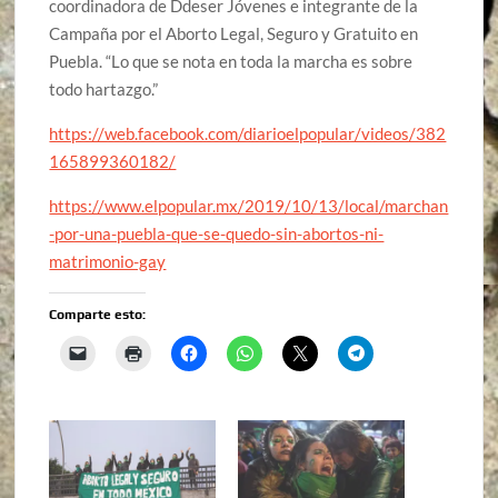
coordinadora de Ddeser Jóvenes e integrante de la
Campaña por el Aborto Legal, Seguro y Gratuito en
Puebla. “Lo que se nota en toda la marcha es sobre
todo hartazgo.”
https://web.facebook.com/diarioelpopular/videos/382
165899360182/
https://www.elpopular.mx/2019/10/13/local/marchan
-por-una-puebla-que-se-quedo-sin-abortos-ni-
matrimonio-gay
Comparte esto: