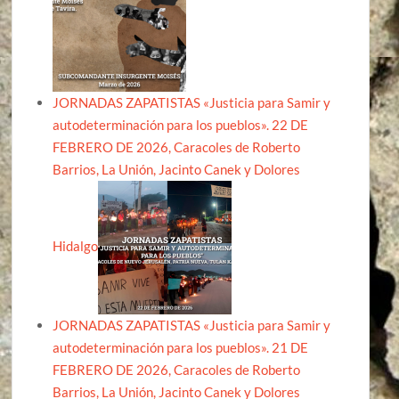
JORNADAS ZAPATISTAS «Justicia para Samir y
autodeterminación para los pueblos». 22 DE
FEBRERO DE 2026, Caracoles de Roberto
Barrios, La Unión, Jacinto Canek y Dolores
Hidalgo
JORNADAS ZAPATISTAS «Justicia para Samir y
autodeterminación para los pueblos». 21 DE
FEBRERO DE 2026, Caracoles de Roberto
Barrios, La Unión, Jacinto Canek y Dolores