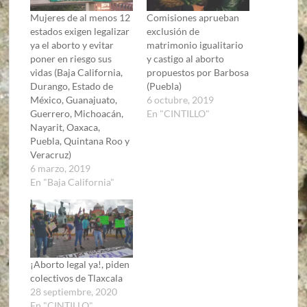
Mujeres de al menos 12
Comisiones aprueban
estados exigen legalizar
exclusión de
ya el aborto y evitar
matrimonio igualitario
poner en riesgo sus
y castigo al aborto
vidas (Baja California,
propuestos por Barbosa
Durango, Estado de
(Puebla)
México, Guanajuato,
6 octubre, 2019
Guerrero, Michoacán,
En "CINTILLO"
Nayarit, Oaxaca,
Puebla, Quintana Roo y
Veracruz)
6 marzo, 2019
En "Baja California"
¡Aborto legal ya!, piden
colectivos de Tlaxcala
28 septiembre, 2020
En "CINTILLO"