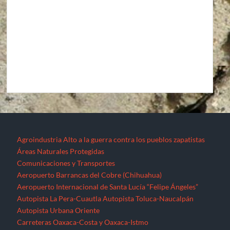
Agroindustria
Alto a la guerra contra los pueblos zapatistas
Áreas Naturales Protegidas
Comunicaciones y Transportes
Aeropuerto Barrancas del Cobre (Chihuahua)
Aeropuerto Internacional de Santa Lucía “Felipe Ángeles”
Autopista La Pera-Cuautla
Autopista Toluca-Naucalpán
Autopista Urbana Oriente
Carreteras Oaxaca-Costa y Oaxaca-Istmo