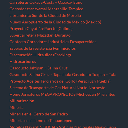
Carreteras Oaxaca-Costa y Oaxaca-Istmo
Corredor transversal Manzanillo-Tampico
Libramiento Sur de la Ciudad de Morelia
Nuevo Aeropuerto de la Ciudad de México (México)
Proyecto Cuyutlán-Puerto (Colima)
Supercarretera Mazatlán-Durango
Contacto
Corredores industriales
Desaparecidos
Espejos de la resistencia
Feminicidios
Fracturación Hidráulica (Fracking)
Hidrocarburos
Gasoducto Jaltipan – Salina Cruz
Gasoducto Salina Cruz – Tapachula
Gasoducto Tuxpan – Tula
Proyecto Aceites Terciarios del Golfo (Veracruz y Puebla)
Sistema de Transporte de Gas Natural Norte-Noroeste
Home
Jornaleros
MEGAPROYECTOS
Michoacán
Migrantes
Militarización
Minería
Minería en el Cerro de San Pedro
Minería en el Istmo de Tehuantepec
Morelos
Nayarit
NOTICIAS
Noticias Nacionales
Nuevo León