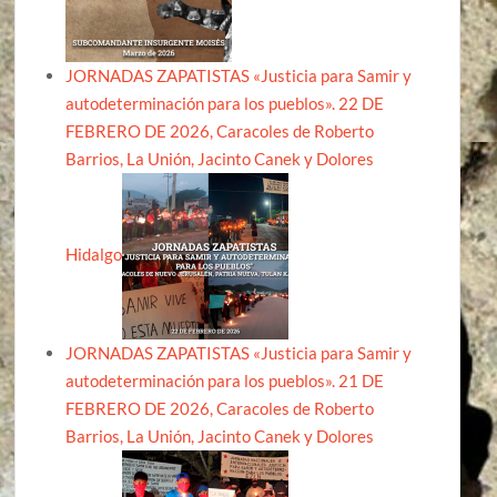
JORNADAS ZAPATISTAS «Justicia para Samir y
autodeterminación para los pueblos». 22 DE
FEBRERO DE 2026, Caracoles de Roberto
Barrios, La Unión, Jacinto Canek y Dolores
Hidalgo
JORNADAS ZAPATISTAS «Justicia para Samir y
autodeterminación para los pueblos». 21 DE
FEBRERO DE 2026, Caracoles de Roberto
Barrios, La Unión, Jacinto Canek y Dolores