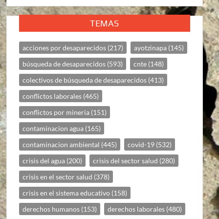
TEMAS
acciones por desaparecidos
(217)
ayotzinapa
(145)
búsqueda de desaparecidos
(593)
cnte
(148)
colectivos de búsqueda de desaparecidos
(413)
conflictos laborales
(465)
conflictos por mineria
(151)
contaminacion agua
(165)
contaminacion ambiental
(445)
covid-19
(532)
crisis del agua
(200)
crisis del sector salud
(280)
crisis en el sector salud
(378)
crisis en el sistema educativo
(158)
derechos humanos
(153)
derechos laborales
(480)