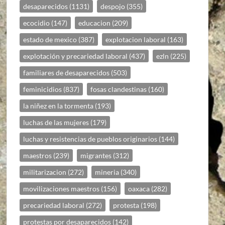
desaparecidos
(1131)
despojo
(355)
ecocidio
(147)
educacion
(209)
estado de mexico
(387)
explotacion laboral
(163)
explotación y precariedad laboral
(437)
ezln
(225)
familiares de desaparecidos
(503)
feminicidios
(837)
fosas clandestinas
(160)
la niñez en la tormenta
(193)
luchas de las mujeres
(179)
luchas y resistencias de pueblos originarios
(144)
maestros
(239)
migrantes
(312)
militarizacion
(272)
mineria
(340)
movilizaciones maestros
(156)
oaxaca
(282)
precariedad laboral
(272)
protesta
(198)
protestas por desaparecidos
(142)