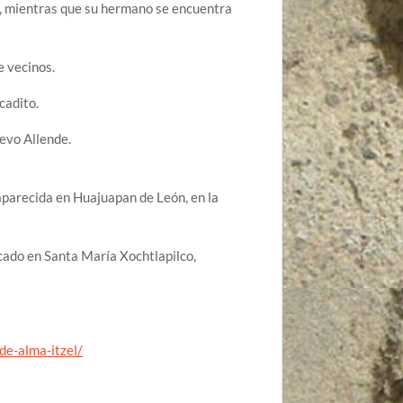
s, mientras que su hermano se encuentra
e vecinos.
cadito.
uevo Allende.
aparecida en Huajuapan de León, en la
icado en Santa María Xochtlapilco,
de-alma-itzel/