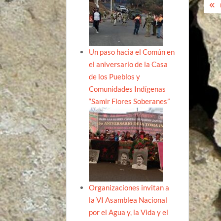
Na
de
ent
Un paso hacia el Común en
el aniversario de la Casa
de los Pueblos y
Comunidades Indígenas
“Samir Flores Soberanes”
Organizaciones invitan a
la VI Asamblea Nacional
por el Agua y, la Vida y el