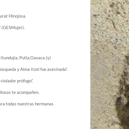
urat Hinojosa.
s” (GESMujer).
Itundujia, Putla,Oaxaca (y)
búsqueda y Alma Itzel fue asesinada”.
violador prófugo”.
 Diosas te acompañen.
para todas nuestras hermanas