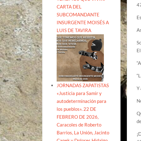
4
CARTA DEL
SUBCOMANDANTE
Es
INSURGENTE MOISÉS A
As
LUIS DE TAVIRA
So
El
“A
“L
JORNADAS ZAPATISTAS
Y 
«Justicia para Samir y
No
autodeterminación para
los pueblos». 22 DE
Qu
FEBRERO DE 2026,
de
Caracoles de Roberto
Barrios, La Unión, Jacinto
¡D
Canek y Dolores Hidalgo