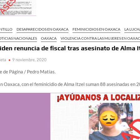
NTILLO
DESAPARECIDOS EN OAXACA
FEMINICIDIOS EN OAXACA
LA LUCH
OTICIAS NACIONALES
OAXACA
VIOLENCIA CONTRA LAS MUJERES EN OAXA
iden renuncia de fiscal tras asesinato de Alma I
ieta
9 noviembre, 2020
e de Página / Pedro Matías.
n Oaxaca, con el feminicidio de Alma Itzel suman 88 asesinadas en