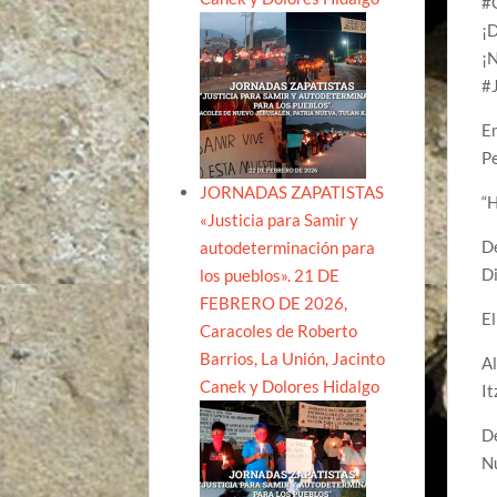
#
¡D
¡N
#
En
P
JORNADAS ZAPATISTAS
“H
«Justicia para Samir y
De
autodeterminación para
Di
los pueblos». 21 DE
FEBRERO DE 2026,
El
Caracoles de Roberto
Barrios, La Unión, Jacinto
Al
Canek y Dolores Hidalgo
It
De
Nu