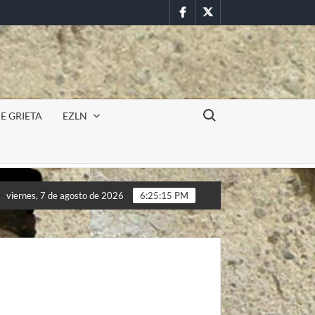
Facebook
Twitter
Buscar:
E GRIETA
EZLN
VIRA
Incursión militar en la UAEM (Morelos) durante par
viernes, 7 de agosto de 2026
6:25:16 PM
VIRA
Incursión militar en la UAEM (Morelos) durante par