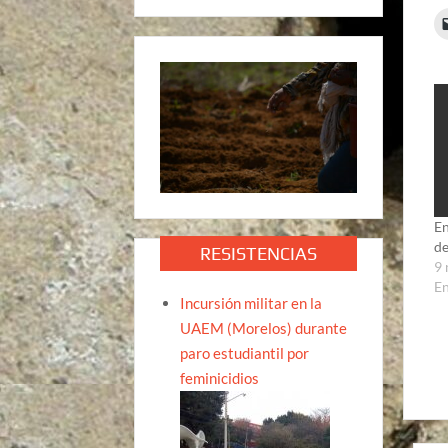
En
de
RESISTENCIAS
9 
E
Incursión militar en la
UAEM (Morelos) durante
paro estudiantil por
feminicidios