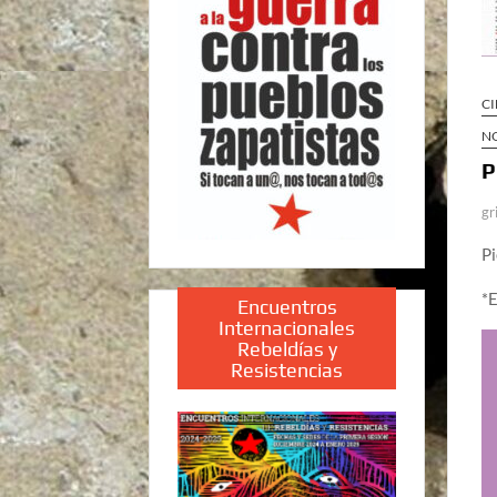
CI
N
P
gr
Pi
*E
Encuentros
Internacionales
Rebeldías y
Resistencias