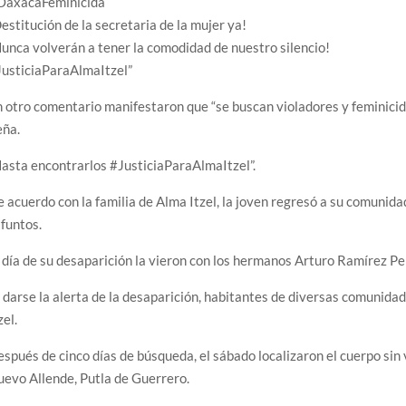
OaxacaFeminicida
estitución de la secretaria de la mujer ya!
unca volverán a tener la comodidad de nuestro silencio!
JusticiaParaAlmaItzel”
 otro comentario manifestaron que “se buscan violadores y feminic
eña.
asta encontrarlos #JusticiaParaAlmaItzel”.
 acuerdo con la familia de Alma Itzel, la joven regresó a su comunidad
funtos.
 día de su desaparición la vieron con los hermanos Arturo Ramírez P
 darse la alerta de la desaparición, habitantes de diversas comunida
zel.
spués de cinco días de búsqueda, el sábado localizaron el cuerpo sin 
evo Allende, Putla de Guerrero.