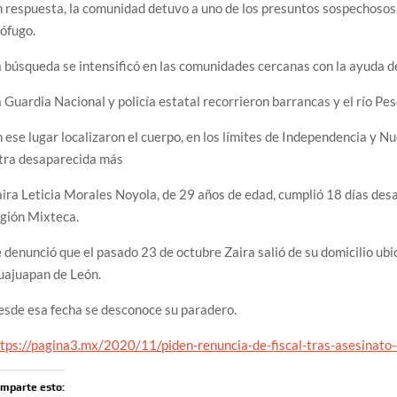
 respuesta, la comunidad detuvo a uno de los presuntos sospechoso
ófugo.
 búsqueda se intensificó en las comunidades cercanas con la ayuda d
 Guardia Nacional y policía estatal recorrieron barrancas y el río Pes
 ese lugar localizaron el cuerpo, en los límites de Independencia y N
tra desaparecida más
ira Leticia Morales Noyola, de 29 años de edad, cumplió 18 días des
gión Mixteca.
 denunció que el pasado 23 de octubre Zaira salió de su domicilio ub
uajuapan de León.
sde esa fecha se desconoce su paradero.
tps://pagina3.mx/2020/11/piden-renuncia-de-fiscal-tras-asesinato-
mparte esto: