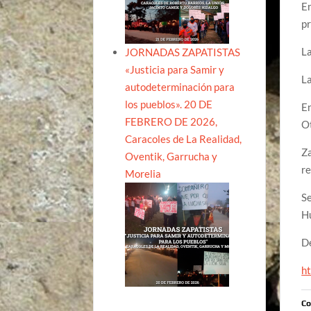
En
pr
La
JORNADAS ZAPATISTAS
«Justicia para Samir y
La
autodeterminación para
los pueblos». 20 DE
En
FEBRERO DE 2026,
O
Caracoles de La Realidad,
Za
Oventik, Garrucha y
re
Morelia
Se
H
De
ht
Co