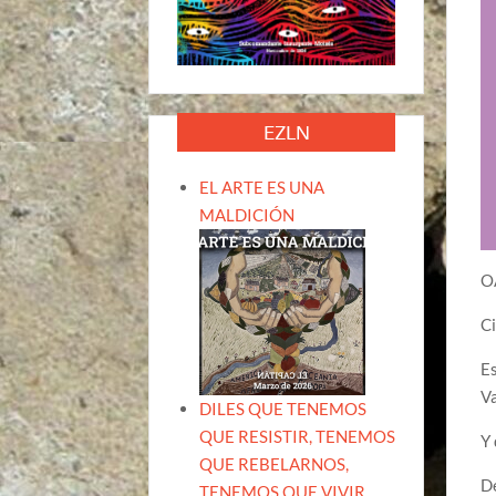
EZLN
EL ARTE ES UNA
MALDICIÓN
OA
Ci
Es
V
DILES QUE TENEMOS
QUE RESISTIR, TENEMOS
Y 
QUE REBELARNOS,
De
TENEMOS QUE VIVIR.