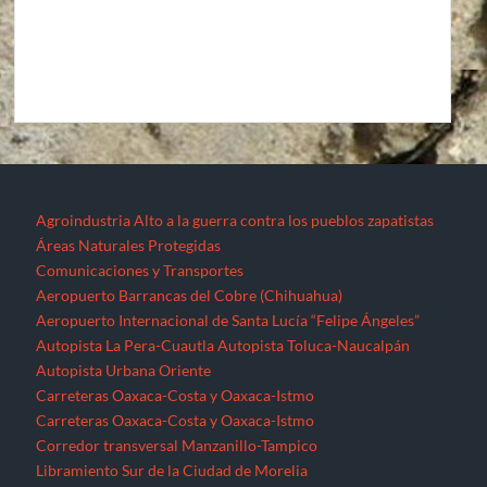
Agroindustria
Alto a la guerra contra los pueblos zapatistas
Áreas Naturales Protegidas
Comunicaciones y Transportes
Aeropuerto Barrancas del Cobre (Chihuahua)
Aeropuerto Internacional de Santa Lucía “Felipe Ángeles”
Autopista La Pera-Cuautla
Autopista Toluca-Naucalpán
Autopista Urbana Oriente
Carreteras Oaxaca-Costa y Oaxaca-Istmo
Carreteras Oaxaca-Costa y Oaxaca-Istmo
Corredor transversal Manzanillo-Tampico
Libramiento Sur de la Ciudad de Morelia