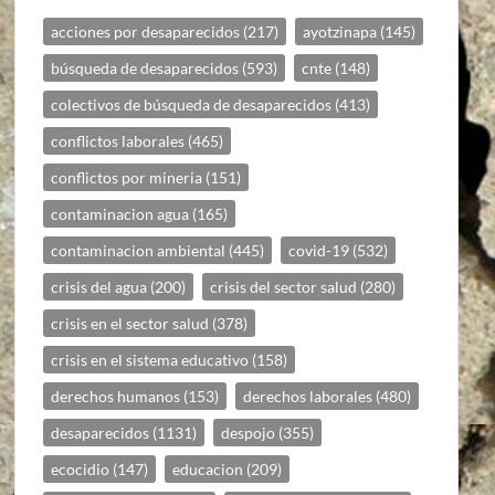
acciones por desaparecidos
(217)
ayotzinapa
(145)
búsqueda de desaparecidos
(593)
cnte
(148)
colectivos de búsqueda de desaparecidos
(413)
conflictos laborales
(465)
conflictos por mineria
(151)
contaminacion agua
(165)
contaminacion ambiental
(445)
covid-19
(532)
crisis del agua
(200)
crisis del sector salud
(280)
crisis en el sector salud
(378)
crisis en el sistema educativo
(158)
derechos humanos
(153)
derechos laborales
(480)
desaparecidos
(1131)
despojo
(355)
ecocidio
(147)
educacion
(209)