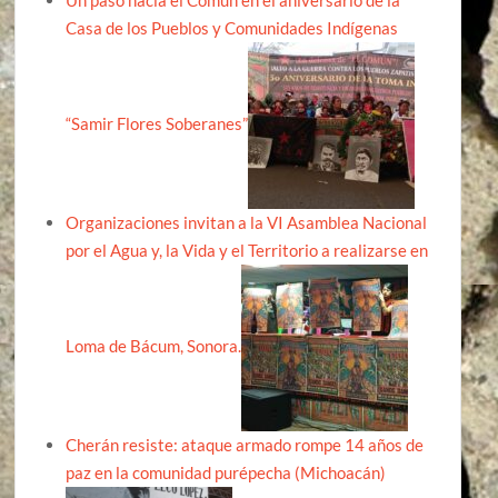
Un paso hacia el Común en el aniversario de la
Casa de los Pueblos y Comunidades Indígenas
“Samir Flores Soberanes”
Organizaciones invitan a la VI Asamblea Nacional
por el Agua y, la Vida y el Territorio a realizarse en
Loma de Bácum, Sonora.
Cherán resiste: ataque armado rompe 14 años de
paz en la comunidad purépecha (Michoacán)