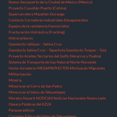
Nuevo Aeropuerto de la Ciudad de México (México)
Proyecto Cuyutlán-Puerto (Colima)
Supercarretera Mazatlán-Durango
Contacto
Corredores industriales
Desaparecidos
Espejos de la resistencia
Feminicidios
Fracturación Hidráulica (Fracking)
Hidrocarburos
Gasoducto Jaltipan – Salina Cruz
Gasoducto Salina Cruz – Tapachula
Gasoducto Tuxpan – Tula
Proyecto Aceites Terciarios del Golfo (Veracruz y Puebla)
Sistema de Transporte de Gas Natural Norte-Noroeste
Home
Jornaleros
MEGAPROYECTOS
Michoacán
Migrantes
Militarización
Minería
Minería en el Cerro de San Pedro
Minería en el Istmo de Tehuantepec
Morelos
Nayarit
NOTICIAS
Noticias Nacionales
Nuevo León
Oaxaca
Palabras del EZLN
Parques eólicos
Corredor Eólico del Istmo de Tehuantepec