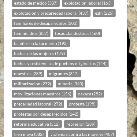
estado de mexico
(387)
explotacion laboral
(163)
explotación y precariedad laboral
(437)
ezln
(225)
familiares de desaparecidos
(503)
feminicidios
(837)
fosas clandestinas
(160)
la niñez en la tormenta
(193)
luchas de las mujeres
(179)
luchas y resistencias de pueblos originarios
(144)
maestros
(239)
migrantes
(312)
militarizacion
(272)
mineria
(340)
movilizaciones maestros
(156)
oaxaca
(282)
precariedad laboral
(272)
protesta
(198)
protestas por desaparecidos
(142)
reforma educativa
(512)
represion
(289)
tren maya
(382)
violencia contra las mujeres
(407)