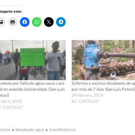
mparte esto:
otesta por falta de agua causa caos
Enferma a vecinos desabasto de a
al en avenida Universidad. (San Luis
por más de 7 días (San Luis Potosí
tosí)
24 febrero, 2019
 abril, 2019
En "CINTILLO"
n "CINTILLO"
olonos
desabasto agua
manifestacion