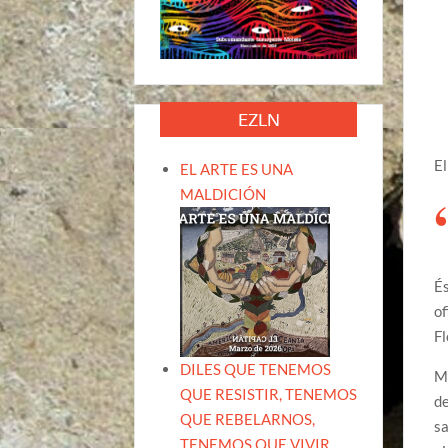
EZLN
El
EL ARTE ES UNA
MALDICIÓN
És
of
F
DILES QUE TENEMOS
Mi
QUE RESISTIR, TENEMOS
de
QUE REBELARNOS,
sa
TENEMOS QUE VIVIR.