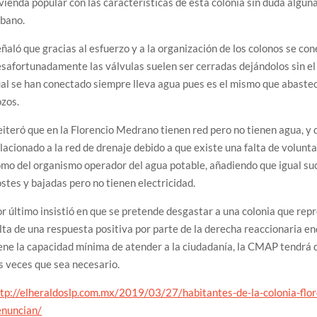
vienda popular con las características de esta colonia sin duda alguna
rbano.
ñaló que gracias al esfuerzo y a la organización de los colonos se co
safortunadamente las válvulas suelen ser cerradas dejándolos sin el v
al se han conectado siempre lleva agua pues es el mismo que abastece
zos.
iteró que en la Florencio Medrano tienen red pero no tienen agua, y 
lacionado a la red de drenaje debido a que existe una falta de volunta
mo del organismo operador del agua potable, añadiendo que igual suc
stes y bajadas pero no tienen electricidad.
r último insistió en que se pretende desgastar a una colonia que repr
lta de una respuesta positiva por parte de la derecha reaccionaria en
ene la capacidad mínima de atender a la ciudadanía, la CMAP tendrá qu
s veces que sea necesario.
ttp://elheraldoslp.com.mx/2019/03/27/habitantes-de-la-colonia-fl
enuncian/