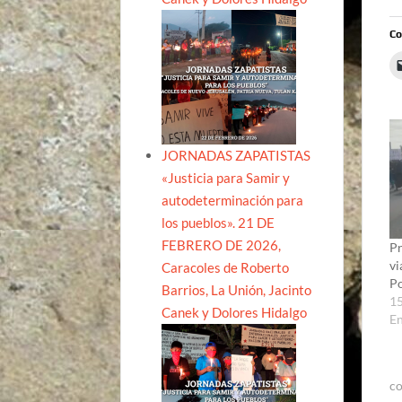
Co
JORNADAS ZAPATISTAS
«Justicia para Samir y
autodeterminación para
los pueblos». 21 DE
FEBRERO DE 2026,
Pr
vi
Caracoles de Roberto
Po
Barrios, La Unión, Jacinto
15
Canek y Dolores Hidalgo
E
c