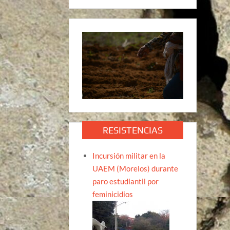
RESISTENCIAS
Incursión militar en la
UAEM (Morelos) durante
paro estudiantil por
feminicidios