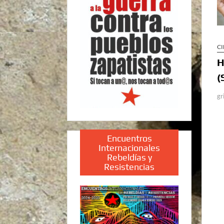
CI
H
(
gr
Encuentros
Internacionales
Rebeldías y
Resistencias