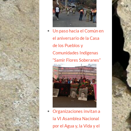
Un paso hacia el Común en
el aniversario de la Casa
de los Pueblos y
Comunidades Indígenas
“Samir Flores Soberanes”
Organizaciones invitan a
la VI Asamblea Nacional
por el Agua y, la Vida y el