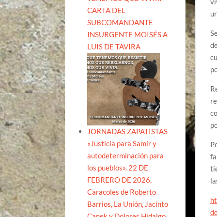
vi
CARTA DEL
u
SUBCOMANDANTE
Se
INSURGENTE MOISÉS A
de
LUIS DE TAVIRA
cu
po
Re
re
co
po
JORNADAS ZAPATISTAS
«Justicia para Samir y
Po
autodeterminación para
fa
los pueblos». 22 DE
ti
FEBRERO DE 2026,
la
Caracoles de Roberto
h
Barrios, La Unión, Jacinto
d
Canek y Dolores Hidalgo