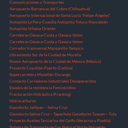
Comunicaciones y Transportes
Aeropuerto Barrancas del Cobre (Chihuahua)
Aeropuerto Internacional de Santa Lucía “Felipe Ángeles”
Autopista La Pera-Cuautla
Autopista Toluca-Naucalpán
Autopista Urbana Oriente
Carreteras Oaxaca-Costa y Oaxaca-Istmo
Carreteras Oaxaca-Costa y Oaxaca-Istmo
Corredor transversal Manzanillo-Tampico
Libramiento Sur de la Ciudad de Morelia
Nuevo Aeropuerto de la Ciudad de México (México)
Proyecto Cuyutlán-Puerto (Colima)
Supercarretera Mazatlán-Durango
Contacto
Corredores industriales
Desaparecidos
Espejos de la resistencia
Feminicidios
Fracturación Hidráulica (Fracking)
Hidrocarburos
Gasoducto Jaltipan – Salina Cruz
Gasoducto Salina Cruz – Tapachula
Gasoducto Tuxpan – Tula
Proyecto Aceites Terciarios del Golfo (Veracruz y Puebla)
Sistema de Transporte de Gas Natural Norte-Noroeste