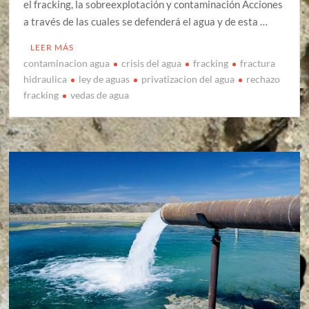
el fracking, la sobreexplotación y contaminación Acciones
a través de las cuales se defenderá el agua y de esta …
LEER MÁS
contaminacion agua
crisis del agua
fracking
fractura
hidraulica
ley de aguas
privatizacion del agua
rechazo
fracking
vedas de agua