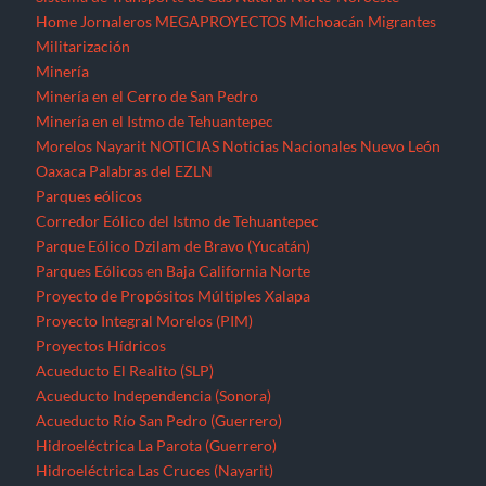
Home
Jornaleros
MEGAPROYECTOS
Michoacán
Migrantes
Militarización
Minería
Minería en el Cerro de San Pedro
Minería en el Istmo de Tehuantepec
Morelos
Nayarit
NOTICIAS
Noticias Nacionales
Nuevo León
Oaxaca
Palabras del EZLN
Parques eólicos
Corredor Eólico del Istmo de Tehuantepec
Parque Eólico Dzilam de Bravo (Yucatán)
Parques Eólicos en Baja California Norte
Proyecto de Propósitos Múltiples Xalapa
Proyecto Integral Morelos (PIM)
Proyectos Hídricos
Acueducto El Realito (SLP)
Acueducto Independencia (Sonora)
Acueducto Río San Pedro (Guerrero)
Hidroeléctrica La Parota (Guerrero)
Hidroeléctrica Las Cruces (Nayarit)