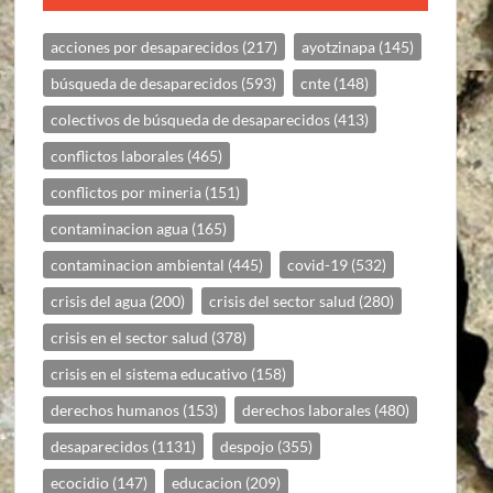
acciones por desaparecidos
(217)
ayotzinapa
(145)
búsqueda de desaparecidos
(593)
cnte
(148)
colectivos de búsqueda de desaparecidos
(413)
conflictos laborales
(465)
conflictos por mineria
(151)
contaminacion agua
(165)
contaminacion ambiental
(445)
covid-19
(532)
crisis del agua
(200)
crisis del sector salud
(280)
crisis en el sector salud
(378)
crisis en el sistema educativo
(158)
derechos humanos
(153)
derechos laborales
(480)
desaparecidos
(1131)
despojo
(355)
ecocidio
(147)
educacion
(209)