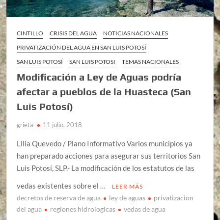
CINTILLO
CRISIS DEL AGUA
NOTICIAS NACIONALES
PRIVATIZACIÓN DEL AGUA EN SAN LUIS POTOSÍ
SAN LUIS POTOSÍ
SAN LUIS POTOSI
TEMAS NACIONALES
Modificación a Ley de Aguas podría
afectar a pueblos de la Huasteca (San
Luis Potosí)
grieta
11 julio, 2018
Lilia Quevedo / Plano Informativo Varios municipios ya
han preparado acciones para asegurar sus territorios San
Luis Potosí, SLP.- La modificación de los estatutos de las
vedas existentes sobre el …
LEER MÁS
decretos de reserva de agua
ley de aguas
privatizacion
del agua
regiones hidrologicas
vedas de agua