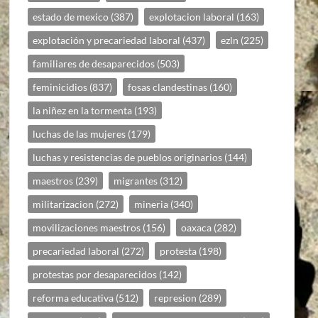
estado de mexico
(387)
explotacion laboral
(163)
explotación y precariedad laboral
(437)
ezln
(225)
familiares de desaparecidos
(503)
feminicidios
(837)
fosas clandestinas
(160)
la niñez en la tormenta
(193)
luchas de las mujeres
(179)
luchas y resistencias de pueblos originarios
(144)
maestros
(239)
migrantes
(312)
militarizacion
(272)
mineria
(340)
movilizaciones maestros
(156)
oaxaca
(282)
precariedad laboral
(272)
protesta
(198)
protestas por desaparecidos
(142)
reforma educativa
(512)
represion
(289)