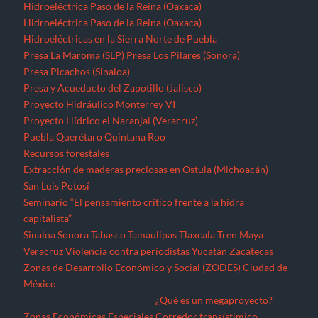
Hidroeléctrica Paso de la Reina (Oaxaca)
Hidroeléctrica Paso de la Reina (Oaxaca)
Hidroeléctricas en la Sierra Norte de Puebla
Presa La Maroma (SLP)
Presa Los Pilares (Sonora)
Presa Picachos (Sinaloa)
Presa y Acueducto del Zapotillo (Jalisco)
Proyecto Hidráulico Monterrey VI
Proyecto Hídrico el Naranjal (Veracruz)
Puebla
Querétaro
Quintana Roo
Recursos forestales
Extracción de maderas preciosas en Ostula (Michoacán)
San Luis Potosí
Seminario “El pensamiento crítico frente a la hidra
capitalista”
Sinaloa
Sonora
Tabasco
Tamaulipas
Tlaxcala
Tren Maya
Veracruz
Violencia contra periodistas
Yucatán
Zacatecas
Zonas de Desarrollo Económico y Social (ZODES) Ciudad de
México
¿Qué es un megaproyecto?
Zonas Económicas Especiales
Corredor transístimico