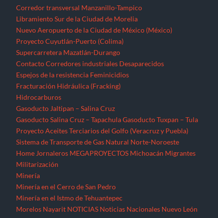
Corredor transversal Manzanillo-Tampico
Libramiento Sur de la Ciudad de Morelia
Nuevo Aeropuerto de la Ciudad de México (México)
Proyecto Cuyutlán-Puerto (Colima)
Supercarretera Mazatlán-Durango
Contacto
Corredores industriales
Desaparecidos
Espejos de la resistencia
Feminicidios
Fracturación Hidráulica (Fracking)
Hidrocarburos
Gasoducto Jaltipan – Salina Cruz
Gasoducto Salina Cruz – Tapachula
Gasoducto Tuxpan – Tula
Proyecto Aceites Terciarios del Golfo (Veracruz y Puebla)
Sistema de Transporte de Gas Natural Norte-Noroeste
Home
Jornaleros
MEGAPROYECTOS
Michoacán
Migrantes
Militarización
Minería
Minería en el Cerro de San Pedro
Minería en el Istmo de Tehuantepec
Morelos
Nayarit
NOTICIAS
Noticias Nacionales
Nuevo León