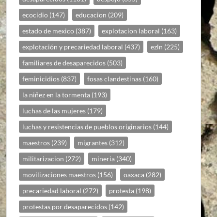
ecocidio
(147)
educacion
(209)
estado de mexico
(387)
explotacion laboral
(163)
explotación y precariedad laboral
(437)
ezln
(225)
familiares de desaparecidos
(503)
feminicidios
(837)
fosas clandestinas
(160)
la niñez en la tormenta
(193)
luchas de las mujeres
(179)
luchas y resistencias de pueblos originarios
(144)
maestros
(239)
migrantes
(312)
militarizacion
(272)
mineria
(340)
movilizaciones maestros
(156)
oaxaca
(282)
precariedad laboral
(272)
protesta
(198)
protestas por desaparecidos
(142)