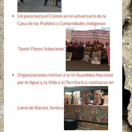
Un paso hacia el Común en el aniversario de la
Casa de los Pueblos y Comunidades Indígenas
“Samir Flores Soberanes”
Organizaciones invitan a la VI Asamblea Nacional
por el Agua y, la Vida y el Territorio a realizarse en
Loma de Bácum, Sonora.