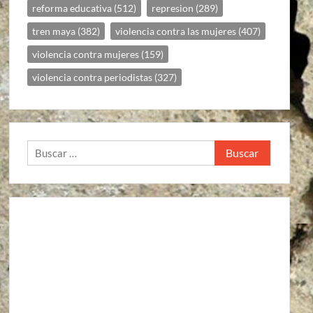
reforma educativa
(512)
represion
(289)
tren maya
(382)
violencia contra las mujeres
(407)
violencia contra mujeres
(159)
violencia contra periodistas
(327)
Buscar: