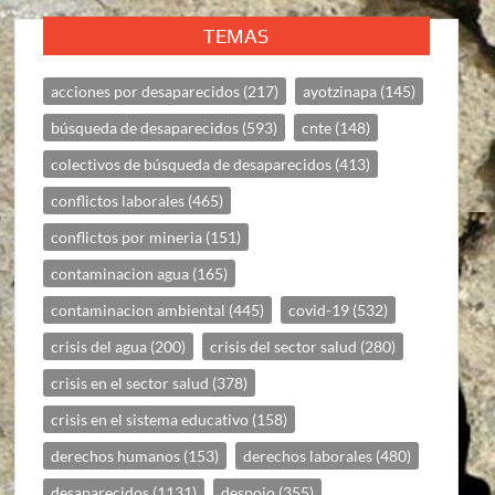
TEMAS
acciones por desaparecidos
(217)
ayotzinapa
(145)
búsqueda de desaparecidos
(593)
cnte
(148)
colectivos de búsqueda de desaparecidos
(413)
conflictos laborales
(465)
conflictos por mineria
(151)
contaminacion agua
(165)
contaminacion ambiental
(445)
covid-19
(532)
crisis del agua
(200)
crisis del sector salud
(280)
crisis en el sector salud
(378)
crisis en el sistema educativo
(158)
derechos humanos
(153)
derechos laborales
(480)
desaparecidos
(1131)
despojo
(355)