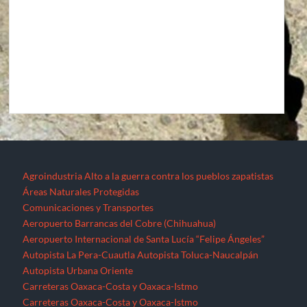
Agroindustria
Alto a la guerra contra los pueblos zapatistas
Áreas Naturales Protegidas
Comunicaciones y Transportes
Aeropuerto Barrancas del Cobre (Chihuahua)
Aeropuerto Internacional de Santa Lucía “Felipe Ángeles”
Autopista La Pera-Cuautla
Autopista Toluca-Naucalpán
Autopista Urbana Oriente
Carreteras Oaxaca-Costa y Oaxaca-Istmo
Carreteras Oaxaca-Costa y Oaxaca-Istmo