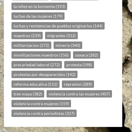
la niñez en la tormenta
(193)
luchas de las mujeres
(179)
luchas y resistencias de pueblos originarios
(144)
maestros
(239)
migrantes
(312)
militarizacion
(272)
mineria
(340)
movilizaciones maestros
(156)
oaxaca
(282)
precariedad laboral
(272)
protesta
(198)
protestas por desaparecidos
(142)
reforma educativa
(512)
represion
(289)
tren maya
(382)
violencia contra las mujeres
(407)
violencia contra mujeres
(159)
violencia contra periodistas
(327)