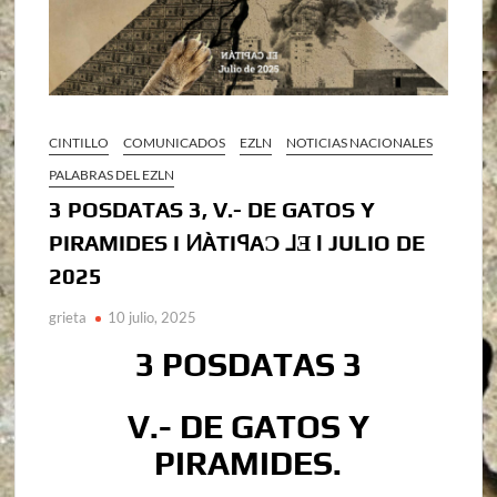
CINTILLO
COMUNICADOS
EZLN
NOTICIAS NACIONALES
PALABRAS DEL EZLN
3 POSDATAS 3, V.- DE GATOS Y
PIRAMIDES I ͶÀTIꟼAƆ ⅃Ǝ l JULIO DE
2025
grieta
10 julio, 2025
3 POSDATAS 3
V.- DE GATOS Y
PIRAMIDES.