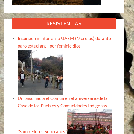
RESISTENCIAS
Incursión militar en la UAEM (Morelos) durante
paro estudiantil por feminicidios
Un paso hacia el Común en el aniversario de la
Casa de los Pueblos y Comunidades Indígenas
“Samir Flores Soberanes”