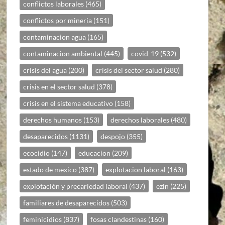
conflictos laborales
(465)
conflictos por mineria
(151)
contaminacion agua
(165)
contaminacion ambiental
(445)
covid-19
(532)
crisis del agua
(200)
crisis del sector salud
(280)
crisis en el sector salud
(378)
crisis en el sistema educativo
(158)
derechos humanos
(153)
derechos laborales
(480)
desaparecidos
(1131)
despojo
(355)
ecocidio
(147)
educacion
(209)
estado de mexico
(387)
explotacion laboral
(163)
explotación y precariedad laboral
(437)
ezln
(225)
familiares de desaparecidos
(503)
feminicidios
(837)
fosas clandestinas
(160)