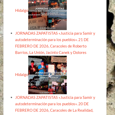
Hidalgo
JORNADAS ZAPATISTAS «Justicia para Samir y
autodeterminación para los pueblos». 21 DE
FEBRERO DE 2026, Caracoles de Roberto
Barrios, La Unión, Jacinto Canek y Dolores
Hidalgo
JORNADAS ZAPATISTAS «Justicia para Samir y
autodeterminación para los pueblos». 20 DE
FEBRERO DE 2026, Caracoles de La Realidad,