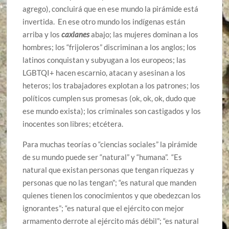
agrego), concluirá que en ese mundo la pirámide está
invertida. En ese otro mundo los indígenas están
arriba y los
caxlanes
abajo; las mujeres dominan a los
hombres; los “frijoleros” discriminan a los anglos; los
latinos conquistan y subyugan a los europeos; las
LGBTQI+ hacen escarnio, atacan y asesinan a los
heteros; los trabajadores explotan a los patrones; los
políticos cumplen sus promesas (ok, ok, ok, dudo que
ese mundo exista); los criminales son castigados y los
inocentes son libres; etcétera.
Para muchas teorías o “ciencias sociales” la pirámide
de su mundo puede ser “natural” y “humana”. “Es
natural que existan personas que tengan riquezas y
personas que no las tengan”; “es natural que manden
quienes tienen los conocimientos y que obedezcan los
ignorantes”; “es natural que el ejército con mejor
armamento derrote al ejército más débil”; “es natural