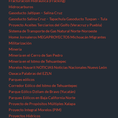
Fracturación Hidráulica (Fracking)
Hidrocarburos
Gasoducto Jaltipan – Salina Cruz
Gasoducto Salina Cruz – Tapachula
Gasoducto Tuxpan – Tula
Proyecto Aceites Terciarios del Golfo (Veracruz y Puebla)
Sistema de Transporte de Gas Natural Norte-Noroeste
Home
Jornaleros
MEGAPROYECTOS
Michoacán
Migrantes
Militarización
Minería
Minería en el Cerro de San Pedro
Minería en el Istmo de Tehuantepec
Morelos
Nayarit
NOTICIAS
Noticias Nacionales
Nuevo León
Oaxaca
Palabras del EZLN
Parques eólicos
Corredor Eólico del Istmo de Tehuantepec
Parque Eólico Dzilam de Bravo (Yucatán)
Parques Eólicos en Baja California Norte
Proyecto de Propósitos Múltiples Xalapa
Proyecto Integral Morelos (PIM)
Proyectos Hídricos