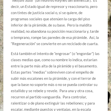
“
Welfare
State
” (un redivivo Keynes del Bienestar). Es
decir, un Estado igual de represor y reaccionario, pero
con tintes de justicia social o, si se quiere, de
programas sociales que atenúen la carga del piso
inferior de la pirámide, de su base. Pero la maldita
realidad, no abandona su posición reaccionaria y, tarde
o temprano, rompe las paredes de esa pirámide. Así, la
“Regeneración” se convierte en un reciclado de cuarta.
Está también el intento de “engrosar” (o “engordar”) las
clases medias que, como su nombre lo indica, estarían
entre la parte más alta de la pirámide y el basamento.
Estas partes “medias” sobreviven con el empeño de
subir más escalones en la pirámide, y con el terror de
que la base no soporte más o no se pueda controlar su
estallido y se rebele y revele. Para una y otra cosa,
recurren al partido vanguardia. Para controlar,
ralentizar o de plano extinguir las rebeliones; y para
escalar, mediante puestos y ventajas, en la escala