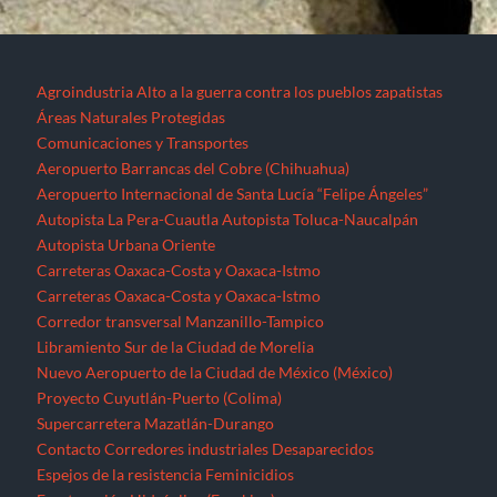
Agroindustria
Alto a la guerra contra los pueblos zapatistas
Áreas Naturales Protegidas
Comunicaciones y Transportes
Aeropuerto Barrancas del Cobre (Chihuahua)
Aeropuerto Internacional de Santa Lucía “Felipe Ángeles”
Autopista La Pera-Cuautla
Autopista Toluca-Naucalpán
Autopista Urbana Oriente
Carreteras Oaxaca-Costa y Oaxaca-Istmo
Carreteras Oaxaca-Costa y Oaxaca-Istmo
Corredor transversal Manzanillo-Tampico
Libramiento Sur de la Ciudad de Morelia
Nuevo Aeropuerto de la Ciudad de México (México)
Proyecto Cuyutlán-Puerto (Colima)
Supercarretera Mazatlán-Durango
Contacto
Corredores industriales
Desaparecidos
Espejos de la resistencia
Feminicidios