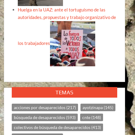
Huelga en la UAZ: ante el tortuguismo de las
autoridades, propuestas y trabajo organizativo de
los trabajadores
TEMAS
acciones por desaparecidos
(217)
ayotzinapa
(145)
búsqueda de desaparecidos
(593)
cnte
(148)
colectivos de búsqueda de desaparecidos
(413)