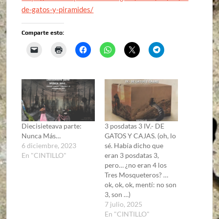
de-gatos-y-piramides/
Comparte esto:
Diecisieteava parte:
3 posdatas 3 IV.- DE
Nunca Más…
GATOS Y CAJAS. (oh, lo
6 diciembre, 2023
sé. Había dicho que
En "CINTILLO"
eran 3 posdatas 3,
pero… ¿no eran 4 los
Tres Mosqueteros? …
ok, ok, ok, mentí: no son
3, son …)
7 julio, 2025
En "CINTILLO"