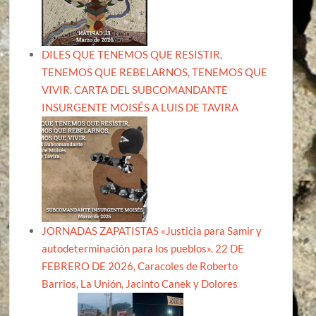
DILES QUE TENEMOS QUE RESISTIR,
TENEMOS QUE REBELARNOS, TENEMOS QUE
VIVIR. CARTA DEL SUBCOMANDANTE
INSURGENTE MOISÉS A LUIS DE TAVIRA
JORNADAS ZAPATISTAS «Justicia para Samir y
autodeterminación para los pueblos». 22 DE
FEBRERO DE 2026, Caracoles de Roberto
Barrios, La Unión, Jacinto Canek y Dolores