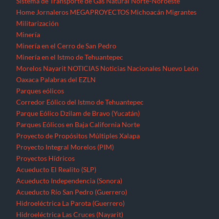
Sistema de Transporte de Gas Natural Norte-Noroeste
Home
Jornaleros
MEGAPROYECTOS
Michoacán
Migrantes
Militarización
Minería
Minería en el Cerro de San Pedro
Minería en el Istmo de Tehuantepec
Morelos
Nayarit
NOTICIAS
Noticias Nacionales
Nuevo León
Oaxaca
Palabras del EZLN
Parques eólicos
Corredor Eólico del Istmo de Tehuantepec
Parque Eólico Dzilam de Bravo (Yucatán)
Parques Eólicos en Baja California Norte
Proyecto de Propósitos Múltiples Xalapa
Proyecto Integral Morelos (PIM)
Proyectos Hídricos
Acueducto El Realito (SLP)
Acueducto Independencia (Sonora)
Acueducto Río San Pedro (Guerrero)
Hidroeléctrica La Parota (Guerrero)
Hidroeléctrica Las Cruces (Nayarit)