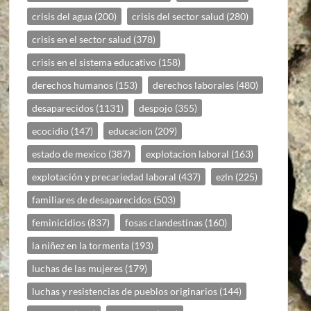
crisis del agua
(200)
crisis del sector salud
(280)
crisis en el sector salud
(378)
crisis en el sistema educativo
(158)
derechos humanos
(153)
derechos laborales
(480)
desaparecidos
(1131)
despojo
(355)
ecocidio
(147)
educacion
(209)
estado de mexico
(387)
explotacion laboral
(163)
explotación y precariedad laboral
(437)
ezln
(225)
familiares de desaparecidos
(503)
feminicidios
(837)
fosas clandestinas
(160)
la niñez en la tormenta
(193)
luchas de las mujeres
(179)
luchas y resistencias de pueblos originarios
(144)