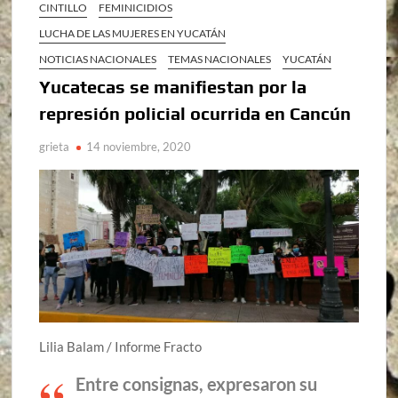
CINTILLO
FEMINICIDIOS
LUCHA DE LAS MUJERES EN YUCATÁN
NOTICIAS NACIONALES
TEMAS NACIONALES
YUCATÁN
Yucatecas se manifiestan por la
represión policial ocurrida en Cancún
grieta
14 noviembre, 2020
Lilia Balam / Informe Fracto
Entre consignas, expresaron su