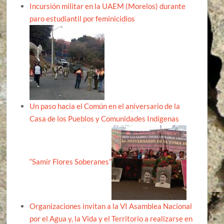
Incursión militar en la UAEM (Morelos) durante
paro estudiantil por feminicidios
Un paso hacia el Común en el aniversario de la
Casa de los Pueblos y Comunidades Indígenas
“Samir Flores Soberanes”
Organizaciones invitan a la VI Asamblea Nacional
por el Agua y, la Vida y el Territorio a realizarse en