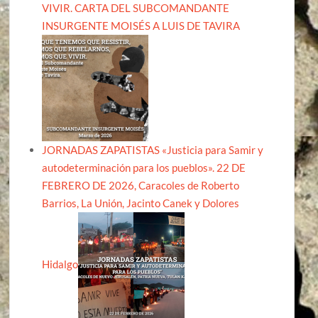
VIVIR. CARTA DEL SUBCOMANDANTE
INSURGENTE MOISÉS A LUIS DE TAVIRA
JORNADAS ZAPATISTAS «Justicia para Samir y
autodeterminación para los pueblos». 22 DE
FEBRERO DE 2026, Caracoles de Roberto
Barrios, La Unión, Jacinto Canek y Dolores
Hidalgo