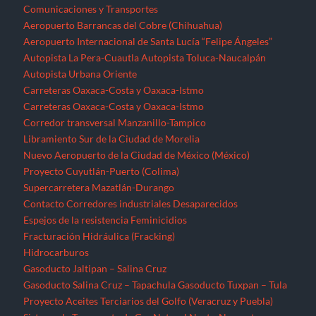
Comunicaciones y Transportes
Aeropuerto Barrancas del Cobre (Chihuahua)
Aeropuerto Internacional de Santa Lucía “Felipe Ángeles”
Autopista La Pera-Cuautla
Autopista Toluca-Naucalpán
Autopista Urbana Oriente
Carreteras Oaxaca-Costa y Oaxaca-Istmo
Carreteras Oaxaca-Costa y Oaxaca-Istmo
Corredor transversal Manzanillo-Tampico
Libramiento Sur de la Ciudad de Morelia
Nuevo Aeropuerto de la Ciudad de México (México)
Proyecto Cuyutlán-Puerto (Colima)
Supercarretera Mazatlán-Durango
Contacto
Corredores industriales
Desaparecidos
Espejos de la resistencia
Feminicidios
Fracturación Hidráulica (Fracking)
Hidrocarburos
Gasoducto Jaltipan – Salina Cruz
Gasoducto Salina Cruz – Tapachula
Gasoducto Tuxpan – Tula
Proyecto Aceites Terciarios del Golfo (Veracruz y Puebla)