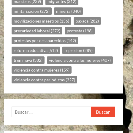
maestros
(239)
migrantes
(312)
militarizacion
(272)
mineria
(340)
movilizaciones maestros
(156)
oaxaca
(282)
precariedad laboral
(272)
protesta
(198)
protestas por desaparecidos
(142)
reforma educativa
(512)
represion
(289)
tren maya
(382)
violencia contra las mujeres
(407)
violencia contra mujeres
(159)
violencia contra periodistas
(327)
Buscar: