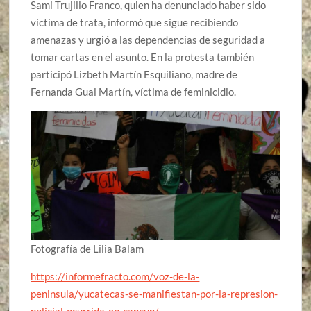
Sami Trujillo Franco, quien ha denunciado haber sido
víctima de trata, informó que sigue recibiendo
amenazas y urgió a las dependencias de seguridad a
tomar cartas en el asunto. En la protesta también
participó Lizbeth Martín Esquiliano, madre de
Fernanda Gual Martín, víctima de feminicidio.
Fotografía de Lilia Balam
https://informefracto.com/voz-de-la-
peninsula/yucatecas-se-manifiestan-por-la-represion-
policial-ocurrida-en-cancun/