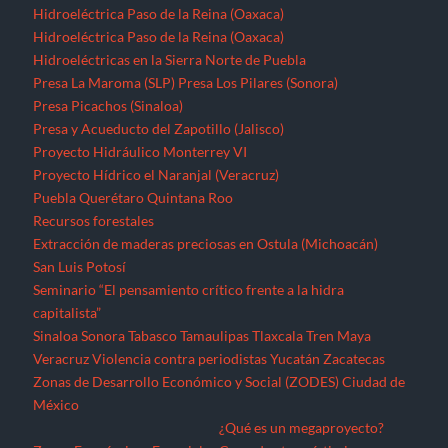
Hidroeléctrica Paso de la Reina (Oaxaca)
Hidroeléctrica Paso de la Reina (Oaxaca)
Hidroeléctricas en la Sierra Norte de Puebla
Presa La Maroma (SLP)
Presa Los Pilares (Sonora)
Presa Picachos (Sinaloa)
Presa y Acueducto del Zapotillo (Jalisco)
Proyecto Hidráulico Monterrey VI
Proyecto Hídrico el Naranjal (Veracruz)
Puebla
Querétaro
Quintana Roo
Recursos forestales
Extracción de maderas preciosas en Ostula (Michoacán)
San Luis Potosí
Seminario “El pensamiento crítico frente a la hidra
capitalista”
Sinaloa
Sonora
Tabasco
Tamaulipas
Tlaxcala
Tren Maya
Veracruz
Violencia contra periodistas
Yucatán
Zacatecas
Zonas de Desarrollo Económico y Social (ZODES) Ciudad de
México
¿Qué es un megaproyecto?