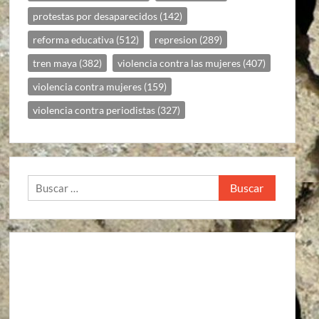
protestas por desaparecidos
(142)
reforma educativa
(512)
represion
(289)
tren maya
(382)
violencia contra las mujeres
(407)
violencia contra mujeres
(159)
violencia contra periodistas
(327)
Buscar: