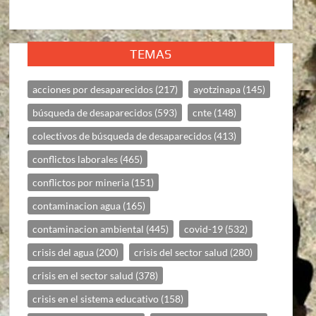
TEMAS
acciones por desaparecidos
(217)
ayotzinapa
(145)
búsqueda de desaparecidos
(593)
cnte
(148)
colectivos de búsqueda de desaparecidos
(413)
conflictos laborales
(465)
conflictos por mineria
(151)
contaminacion agua
(165)
contaminacion ambiental
(445)
covid-19
(532)
crisis del agua
(200)
crisis del sector salud
(280)
crisis en el sector salud
(378)
crisis en el sistema educativo
(158)