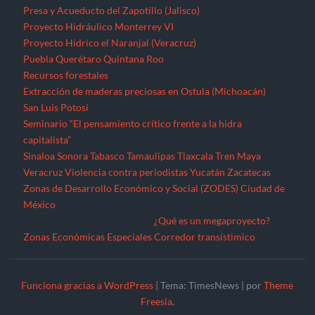
Presa y Acueducto del Zapotillo (Jalisco)
Proyecto Hidráulico Monterrey VI
Proyecto Hídrico el Naranjal (Veracruz)
Puebla
Querétaro
Quintana Roo
Recursos forestales
Extracción de maderas preciosas en Ostula (Michoacán)
San Luis Potosí
Seminario “El pensamiento crítico frente a la hidra
capitalista”
Sinaloa
Sonora
Tabasco
Tamaulipas
Tlaxcala
Tren Maya
Veracruz
Violencia contra periodistas
Yucatán
Zacatecas
Zonas de Desarrollo Económico y Social (ZODES) Ciudad de
México
¿Qué es un megaproyecto?
Zonas Económicas Especiales
Corredor transístimico
Funciona gracias a WordPress
|
Tema: TimesNews
|
por
Theme
Freesia
.