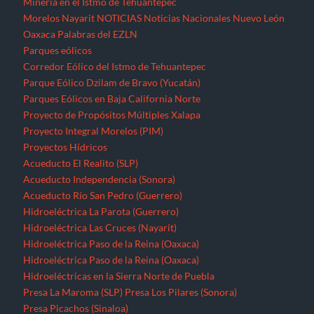
Minería en el Istmo de Tehuantepec
Morelos
Nayarit
NOTICIAS
Noticias Nacionales
Nuevo León
Oaxaca
Palabras del EZLN
Parques eólicos
Corredor Eólico del Istmo de Tehuantepec
Parque Eólico Dzilam de Bravo (Yucatán)
Parques Eólicos en Baja California Norte
Proyecto de Propósitos Múltiples Xalapa
Proyecto Integral Morelos (PIM)
Proyectos Hídricos
Acueducto El Realito (SLP)
Acueducto Independencia (Sonora)
Acueducto Río San Pedro (Guerrero)
Hidroeléctrica La Parota (Guerrero)
Hidroeléctrica Las Cruces (Nayarit)
Hidroeléctrica Paso de la Reina (Oaxaca)
Hidroeléctrica Paso de la Reina (Oaxaca)
Hidroeléctricas en la Sierra Norte de Puebla
Presa La Maroma (SLP)
Presa Los Pilares (Sonora)
Presa Picachos (Sinaloa)