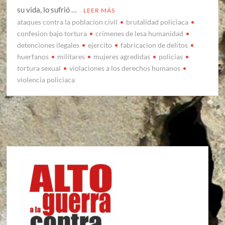
su vida, lo sufrió …
LEER MÁS
ataques contra la poblacion civil
brutalidad policiaca
confesion bajo tortura
crímenes de lesa humanidad
detenciones ilegales
ejercito
fabricacion de delitos
huerfanos
militares
mujeres agredidas
policias
tortura sexual
violaciones a los derechos humanos
violencia policiaca