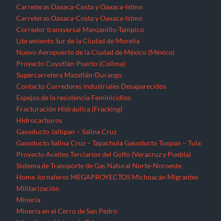
Carreteras Oaxaca-Costa y Oaxaca-Istmo
Carreteras Oaxaca-Costa y Oaxaca-Istmo
Corredor transversal Manzanillo-Tampico
Libramiento Sur de la Ciudad de Morelia
Nuevo Aeropuerto de la Ciudad de México (México)
Proyecto Cuyutlán-Puerto (Colima)
Supercarretera Mazatlán-Durango
Contacto
Corredores industriales
Desaparecidos
Espejos de la resistencia
Feminicidios
Fracturación Hidráulica (Fracking)
Hidrocarburos
Gasoducto Jaltipan – Salina Cruz
Gasoducto Salina Cruz – Tapachula
Gasoducto Tuxpan – Tula
Proyecto Aceites Terciarios del Golfo (Veracruz y Puebla)
Sistema de Transporte de Gas Natural Norte-Noroeste
Home
Jornaleros
MEGAPROYECTOS
Michoacán
Migrantes
Militarización
Minería
Minería en el Cerro de San Pedro