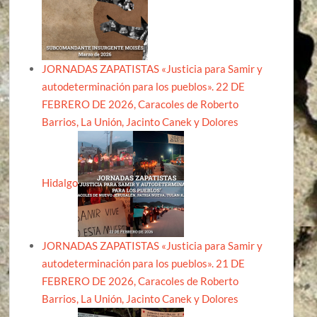
JORNADAS ZAPATISTAS «Justicia para Samir y
autodeterminación para los pueblos». 22 DE
FEBRERO DE 2026, Caracoles de Roberto
Barrios, La Unión, Jacinto Canek y Dolores
Hidalgo
JORNADAS ZAPATISTAS «Justicia para Samir y
autodeterminación para los pueblos». 21 DE
FEBRERO DE 2026, Caracoles de Roberto
Barrios, La Unión, Jacinto Canek y Dolores