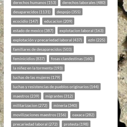
derechos humanos
(153)
derechos laborales
(480)
desaparecidos
(1131)
despojo
(355)
ecocidio
(147)
educacion
(209)
estado de mexico
(387)
explotacion laboral
(163)
explotación y precariedad laboral
(437)
ezln
(225)
familiares de desaparecidos
(503)
feminicidios
(837)
fosas clandestinas
(160)
la niñez en la tormenta
(193)
luchas de las mujeres
(179)
luchas y resistencias de pueblos originarios
(144)
maestros
(239)
migrantes
(312)
militarizacion
(272)
mineria
(340)
movilizaciones maestros
(156)
oaxaca
(282)
precariedad laboral
(272)
protesta
(198)